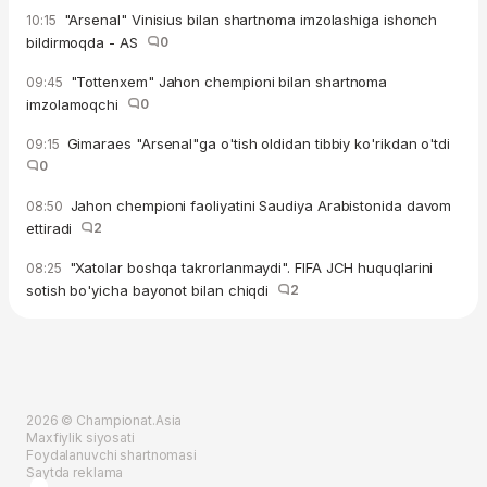
"Arsenal" Vinisius bilan shartnoma imzolashiga ishonch
10:15
bildirmoqda - AS
0
"Tottenxem" Jahon chempioni bilan shartnoma
09:45
imzolamoqchi
0
Gimaraes "Arsenal"ga o'tish oldidan tibbiy ko'rikdan o'tdi
09:15
0
Jahon chempioni faoliyatini Saudiya Arabistonida davom
08:50
ettiradi
2
"Xatolar boshqa takrorlanmaydi". FIFA JCH huquqlarini
08:25
sotish bo'yicha bayonot bilan chiqdi
2
2026 © Championat.Asia
Maxfiylik siyosati
Foydalanuvchi shartnomasi
Saytda reklama