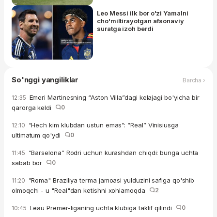
Leo Messi ilk bor o'zi Yamalni
cho'miltirayotgan afsonaviy
suratga izoh berdi
So'nggi yangiliklar
Barcha ›
Emeri Martinesning “Aston Villa”dagi kelajagi bo'yicha bir
12:35
qarorga keldi
0
“Hech kim klubdan ustun emas”: “Real” Vinisiusga
12:10
ultimatum qo'ydi
0
“Barselona” Rodri uchun kurashdan chiqdi: bunga uchta
11:45
sabab bor
0
"Roma" Braziliya terma jamoasi yulduzini safiga qo'shib
11:20
olmoqchi - u "Real"dan ketishni xohlamoqda
2
Leau Premer-liganing uchta klubiga taklif qilindi
0
10:45