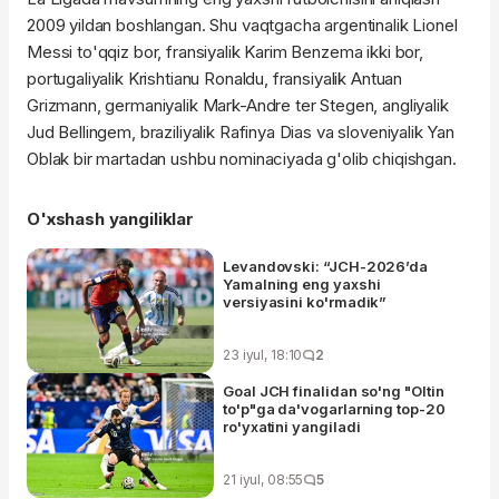
2009 yildan boshlangan. Shu vaqtgacha argentinalik Lionel
Messi to'qqiz bor, fransiyalik Karim Benzema ikki bor,
portugaliyalik Krishtianu Ronaldu, fransiyalik Antuan
Grizmann, germaniyalik Mark-Andre ter Stegen, angliyalik
Jud Bellingem, braziliyalik Rafinya Dias va sloveniyalik Yan
Oblak bir martadan ushbu nominaciyada g'olib chiqishgan.
O'xshash yangiliklar
Levandovski: “JCH-2026’da
Yamalning eng yaxshi
versiyasini ko'rmadik”
23 iyul, 18:10
2
Goal JCH finalidan so'ng "Oltin
to'p"ga da'vogarlarning top-20
ro'yxatini yangiladi
21 iyul, 08:55
5