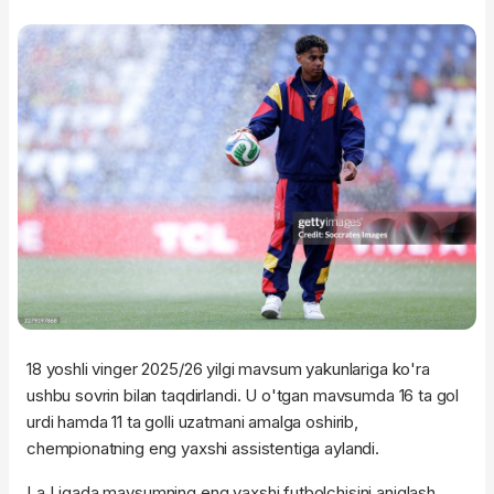
18 yoshli vinger 2025/26 yilgi mavsum yakunlariga ko'ra
ushbu sovrin bilan taqdirlandi. U o'tgan mavsumda 16 ta gol
urdi hamda 11 ta golli uzatmani amalga oshirib,
chempionatning eng yaxshi assistentiga aylandi.
La Ligada mavsumning eng yaxshi futbolchisini aniqlash