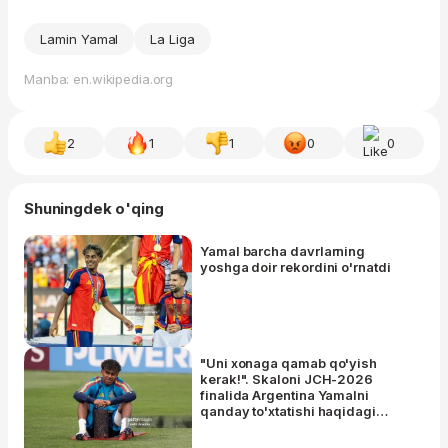
Lamin Yamal
La Liga
Manba: en.wikipedia.org
2
1
1
0
0
Shuningdek o'qing
Yamal barcha davrlarning
yoshga doir rekordini o'rnatdi
"Uni xonaga qamab qo'yish
kerak!". Skaloni JCH-2026
finalida Argentina Yamalni
qanday to'xtatishi haqidagi
savolga hazil bilan javob berdi