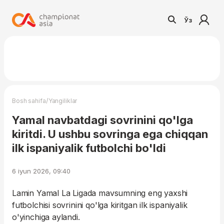
Ўз
/
Bosh sahifa
Yangiliklar
Yamal navbatdagi sovrinini qo'lga
kiritdi. U ushbu sovringa ega chiqqan
ilk ispaniyalik futbolchi bo'ldi
6 iyun 2026, 09:40
Lamin Yamal La Ligada mavsumning eng yaxshi
futbolchisi sovrinini qo'lga kiritgan ilk ispaniyalik
o'yinchiga aylandi.