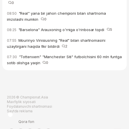
0
"Real" yana bir jahon chempioni bilan shartnoma
08:50
imzolashi mumkin
0
"Barselona" Arauxoning o'rniga o'rinbosar topdi
5
08:25
Mourinyo Vinisiusning "Real" bilan shartnomasini
07:55
uzaytirgani haqida fikr bildirdi
2
"Tottenxem" "Manchester Siti" futbolchisini 60 mln funtga
07:30
sotib olishga yaqin
0
2026 © Championat.Asia
Maxfiylik siyosati
Foydalanuvchi shartnomasi
Saytda reklama
Qora fon