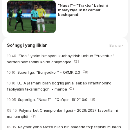
"Nasaf" – "Traktor" bahsini
malayziyalik hakamlar
boshqaradi
So'nggi yangiliklar
Barcha ›
"Real" yarim himoyani kuchaytirish uchun "Yuventus"
10:40
sardori nomzodini ko'rib chiqmoqda
1
Superliga. “Bunyodkor” - OKMK 2:3
0
10:10
UEFA jazmani bilan bog'liq janjal sabab Infantinoning
10:10
faoliyatini tekshirmoqchi - manba
1
Superliga. “Nasaf” - “Qo'qon-1912“ 0:0
0
10:05
Polymarket Chempionlar ligasi - 2026/2027 favoritlarini
09:45
ma'lum qildi
1
Neymar yana Messi bilan bir jamoada to'p tepishi mumkin
09:15