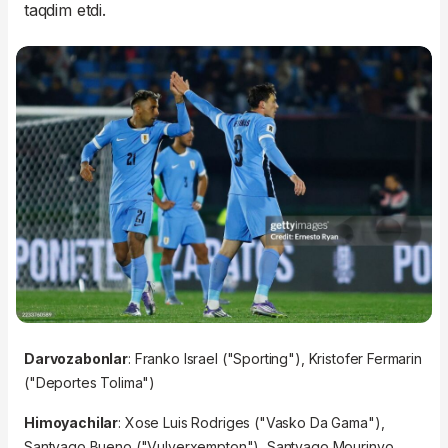
taqdim etdi.
Darvozabonlar
: Franko Israel ("Sporting"), Kristofer Fermarin
("Deportes Tolima")
Himoyachilar
: Xose Luis Rodriges ("Vasko Da Gama"),
Santyago Bueno ("Vulverxempton"), Santyago Mourinyo