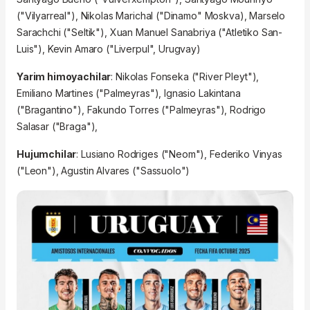
("Vilyarreal"), Nikolas Marichal ("Dinamo" Moskva), Marselo
Sarachchi ("Seltik"), Xuan Manuel Sanabriya ("Atletiko San-
Luis"), Kevin Amaro ("Liverpul", Urugvay)
Yarim himoyachilar
: Nikolas Fonseka ("River Pleyt"),
Emiliano Martines ("Palmeyras"), Ignasio Lakintana
("Bragantino"), Fakundo Torres ("Palmeyras"), Rodrigo
Salasar ("Braga"),
Hujumchilar
: Lusiano Rodriges ("Neom"), Federiko Vinyas
("Leon"), Agustin Alvares ("Sassuolo")