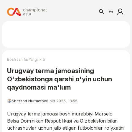
Ўз
/
Bosh sahifa
Yangiliklar
Urugvay terma jamoasining
O'zbekistonga qarshi o'yin uchun
qaydnomasi ma'lum
Sherzod Nurmatov
6 okt 2025, 18:55
Urugvay terma jamoasi bosh murabbiyi Marselo
Belsa Dominikan Respublikasi va O'zbekiston bilan
uchrashuvlar uchun jalb etilgan futbolchilar ro'yxatini