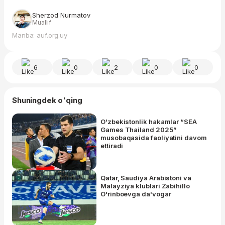
Sherzod Nurmatov
Muallif
Manba: auf.org.uy
6
0
2
0
0
Shuningdek o'qing
O'zbekistonlik hakamlar “SEA
Games Thailand 2025”
musobaqasida faoliyatini davom
ettiradi
Qatar, Saudiya Arabistoni va
Malayziya klublari Zabihillo
O'rinboevga da'vogar