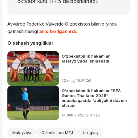
oktyabr kuni 17:45 da boshlanadi.
Avvalroq Federiko Valverde O'zbekiston bilan o'yinda
qatnashmasligi
aniq bo'lgan edi.
O'xshash yangiliklar
O'zbekistonlik hakamlar
Malayziyada ishlashadi
20 may, 16:20
0
O'zbekistonlik hakamlar “SEA
Games Thailand 2025”
musobaqasida faoliyatini davom
ettiradi
14 dek 2025, 19:31
2
Malayziya
O'zbekiston MTJ
Urugvay