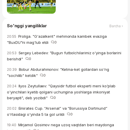
So'nggi yangiliklar
Barcha ›
Proliga. "G'azalkent" mehmonda kambek evaziga
20:55
"BuxDU"ni mag'lub etdi
0
Sergey Lebedev: "Bugun futbolchilarimiz o'yinga borlarini
20:53
berishdi"
0
Bobur Abdurahmonov: "Ketma-ket gollardan so'ng
20:39
"sochilib" ketdik"
0
Ilyos Zeytullaev: "Qaysidir futbol eksperti meni ko'plab
20:24
o'yinchilari kyetib qolgani uchungina yoshlarga imkoniyat
beryapti", deb yozibdi"
0
Emirates Cup. “Arsenal” va “Borussiya Dortmund”
20:02
o'rtasidagi o'yinda 5 ta gol urildi
0
Mirjamol Qosimov nega uzoq vaqtdan beri maydonga
19:40