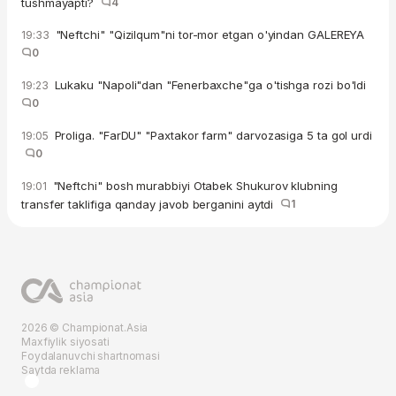
tushmayapti?
4
"Neftchi" "Qizilqum"ni tor-mor etgan o'yindan GALEREYA
19:33
0
Lukaku "Napoli"dan "Fenerbaxche"ga o'tishga rozi bo'ldi
19:23
0
Proliga. "FarDU" "Paxtakor farm" darvozasiga 5 ta gol urdi
19:05
0
"Neftchi" bosh murabbiyi Otabek Shukurov klubning
19:01
transfer taklifiga qanday javob berganini aytdi
1
2026 © Championat.Asia
Maxfiylik siyosati
Foydalanuvchi shartnomasi
Saytda reklama