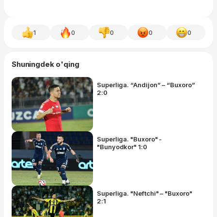
1
0
0
0
0
Shuningdek o'qing
Superliga. “Andijon” – “Buxoro”
2:0
Superliga. "Buxoro" -
"Bunyodkor" 1:0
Superliga. "Neftchi" – "Buxoro"
2:1