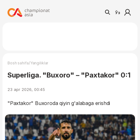
Ўз
/
Bosh sahifa
Yangiliklar
Superliga. "Buxoro" – "Paxtakor" 0:1
23 apr 2026, 00:45
"Paxtakor" Buxoroda qiyin g'alabaga erishdi