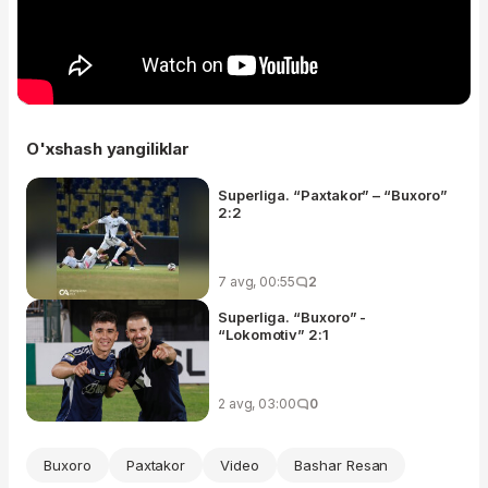
O'xshash yangiliklar
Superliga. “Paxtakor” – “Buxoro”
2:2
7 avg, 00:55
2
Superliga. “Buxoro” -
“Lokomotiv” 2:1
2 avg, 03:00
0
Buxoro
Paxtakor
Video
Bashar Resan