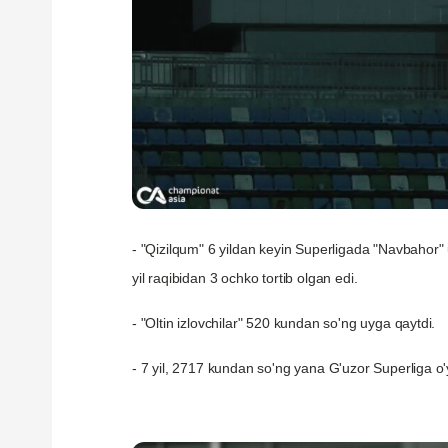
- "Qizilqum" 6 yildan keyin Superligada "Navbahor" u
yil raqibidan 3 ochko tortib olgan edi.
- "Oltin izlovchilar" 520 kundan so'ng uyga qaytdi.
- 7 yil, 2717 kundan so'ng yana G'uzor Superliga o'