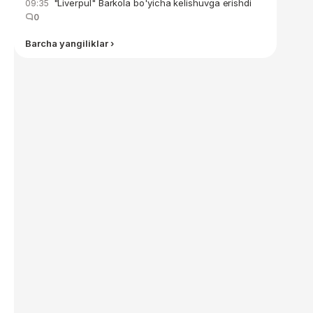
"Liverpul" Barkola bo'yicha kelishuvga erishdi
09:35
0
Barcha yangiliklar ›