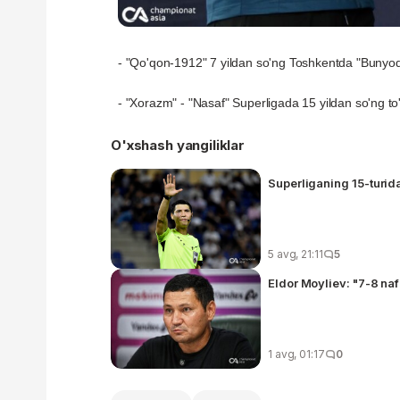
- "Qo'qon-1912" 7 yildan so'ng Toshkentda "Bunyodk
- "Xorazm" - "Nasaf" Superligada 15 yildan so'ng to
O'xshash yangiliklar
Superliganing 15-turida
5 avg, 21:11
5
Eldor Moyliev: "7-8 naf
1 avg, 01:17
0