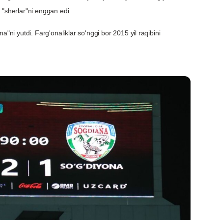
 "sherlar"ni enggan edi.
a"ni yutdi. Farg'onaliklar so'nggi bor 2015 yil raqibini