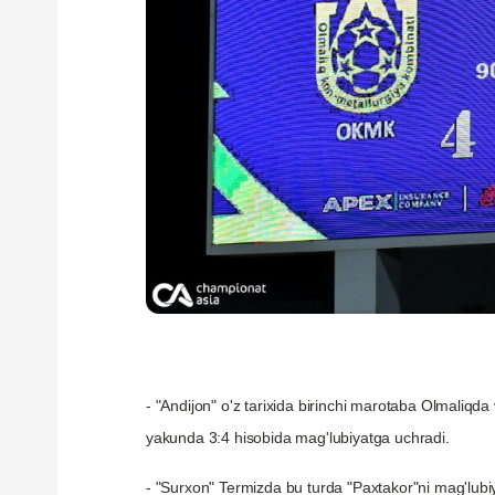
- "Andijon" o'z tarixida birinchi marotaba Olmaliqda
yakunda 3:4 hisobida mag'lubiyatga uchradi.
- "Surxon" Termizda bu turda "Paxtakor"ni mag'lubi