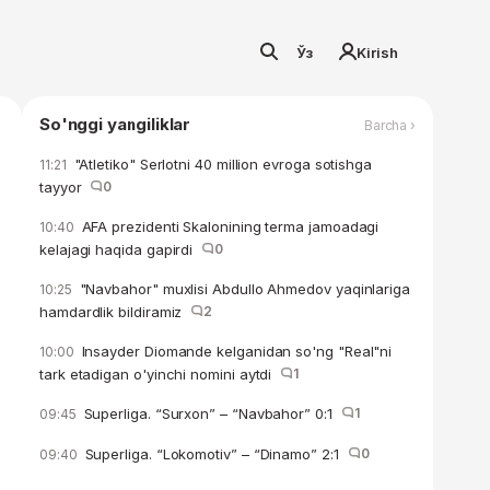
Ўз
Kirish
So'nggi yangiliklar
Barcha ›
"Atletiko" Serlotni 40 million evroga sotishga
11:21
tayyor
0
AFA prezidenti Skalonining terma jamoadagi
10:40
kelajagi haqida gapirdi
0
"Navbahor" muxlisi Abdullo Ahmedov yaqinlariga
10:25
hamdardlik bildiramiz
2
Insayder Diomande kelganidan so'ng "Real"ni
10:00
tark etadigan o'yinchi nomini aytdi
1
Superliga. “Surxon” – “Navbahor” 0:1
1
09:45
Superliga. “Lokomotiv” – “Dinamo” 2:1
0
09:40