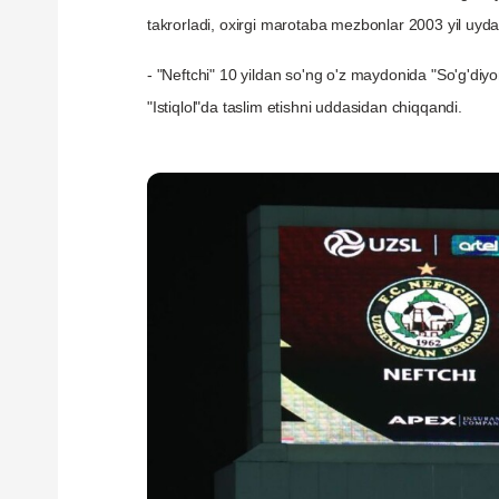
takrorladi, oxirgi marotaba mezbonlar 2003 yil uyda
- "Neftchi" 10 yildan so'ng o'z maydonida "So'g'diyon
"Istiqlol"da taslim etishni uddasidan chiqqandi.