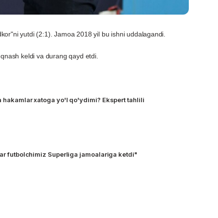
or"ni yutdi (2:1). Jamoa 2018 yil bu ishni uddalagandi.
'qnash keldi va durang qayd etdi.
 hakamlar xatoga yo'l qo'ydimi? Ekspert tahlili
ar futbolchimiz Superliga jamoalariga ketdi"