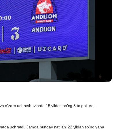
 va o'zaro uchrashuvlarda 15 yildan so'ng 3 ta gol urdi,
yatga uchratdi. Jamoa bunday natijani 22 yildan so'ng yana