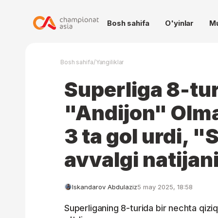
Bosh sahifa
O'yinlar
M
/
Bosh sahifa
Yangiliklar
Superliga 8-tur
"Andijon" Olm
3 ta gol urdi, "
avvalgi natijani
Iskandarov Abdulaziz
5 may 2025, 18:58
Superliganing 8-turida bir nechta qiziq