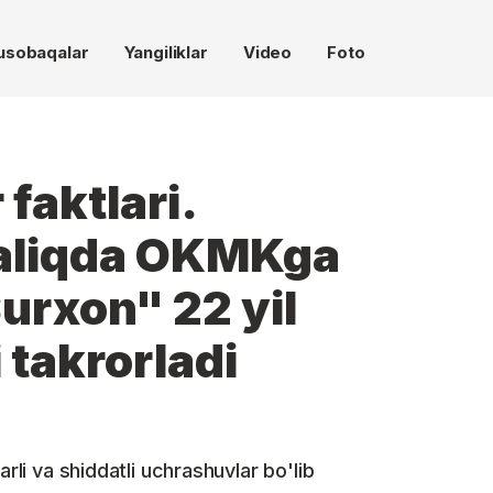
usobaqalar
Yangiliklar
Video
Foto
 faktlari.
aliqda OKMKga
Surxon" 22 yil
 takrorladi
arli va shiddatli uchrashuvlar bo'lib