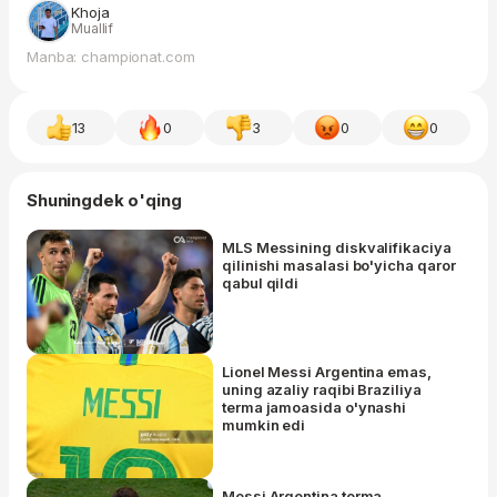
Khoja
Muallif
Manba: championat.com
13
0
3
0
0
Shuningdek o'qing
MLS Messining diskvalifikaciya
qilinishi masalasi bo'yicha qaror
qabul qildi
Lionel Messi Argentina emas,
uning azaliy raqibi Braziliya
terma jamoasida o'ynashi
mumkin edi
Messi Argentina terma