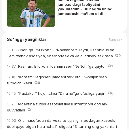
jamoasidagi faoliyatini
yakunladimi? Bu haqda uning
jamoadoshi ma'lum qildi
So'nggi yangiliklar
Barcha ›
Superliga. "Surxon" – "Navbahor": Teydi, Dzebniauri va
18:11
Temirxonov asosiyda, Sherbo'taev va Jaloliddinov zaxirada
0
Rasman: Bilolxon Toshmirzaev “Neftchi”ga qaytdi
1
17:37
"Xorazm" legioneri jamoani tark etdi, “Andijon”dan
17:10
futbolchi keldi
0
“Paxtakor” hujumchisi “Dinamo”ga o'tishga yaqin
0
16:45
Argentina futbol assotsiatsiyasi Infantinoni qo'llab-
16:25
quvvatladi
1
Olis masofadan darvoza to'qqizligini poylagan xavbek,
16:00
dubl qayd etgan hujumchi. Proligada 13-turning eng yaxshilari