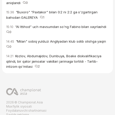
aniqlandi
0
"Buxoro" "Paxtakor" bilan 0:2 ni 2:2 ga o'zgartirgan
15:36
bahsdan GALEREYA
1
“Al Ittihod” uch mavsumdan so'ng Fabino bilan xayrlashdi
15:10
0
"Milan" sobiq yulduzi Angliyadan klub sotib olishga yaqin
14:45
0
Kozlov, Abdumajidov, Dumbuya, Boake diskvalifikaciya
14:21
qilindi, bir qator jamoalar vakillari jarimaga tortildi - Tartib-
intizom qo'mitasi
2
2026 © Championat.Asia
Maxfiylik siyosati
Foydalanuvchi shartnomasi
Saytda reklama