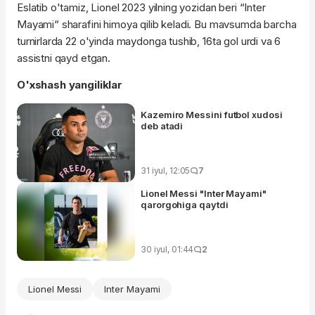
Eslatib o'tamiz, Lionel 2023 yilning yozidan beri “Inter
Mayami“ sharafini himoya qilib keladi. Bu mavsumda barcha
turnirlarda 22 o'yinda maydonga tushib, 16ta gol urdi va 6
assistni qayd etgan.
O'xshash yangiliklar
Kazemiro Messini futbol xudosi
deb atadi
31 iyul, 12:05
7
Lionel Messi "Inter Mayami"
qarorgohiga qaytdi
30 iyul, 01:44
2
Lionel Messi
Inter Mayami