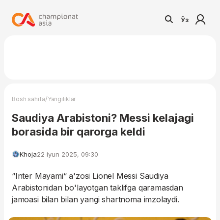
Ўз
/
Bosh sahifa
Yangiliklar
Saudiya Arabistoni? Messi kelajagi
borasida bir qarorga keldi
Khoja
22 iyun 2025, 09:30
“Inter Mayami“ a'zosi Lionel Messi Saudiya
Arabistonidan bo'layotgan taklifga qaramasdan
jamoasi bilan bilan yangi shartnoma imzolaydi.