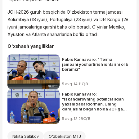
JCH-2026 guruh bosqichida O'zbekiston terma jamoasi
Kolumbiya (18 iyun), Portugaliya (23 iyun) va DR Kongo (28
iyun) jamoalariga qarshi bahs olib boradi. O'yinlar Mexiko,
Xyuston va Atlanta shaharlarida bo'lib o'tadi.
O'xshash yangiliklar
Fabio Kannavaro: "Terma
jamoani yoshartirish ishlarini olib
boramiz"
5 avg, 14:11
8
Fabio Kannavaro:
"Iskanderovning potencialidan
yaxshi xabardorman. Uning
darajasini bilgan holda JCHga
olib borganman"
5 avg, 13:28
15
Nikita Saltikov
O'zbekiston MTJ