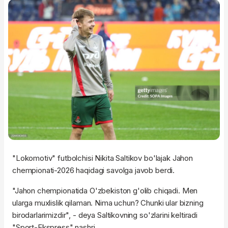
"Lokomotiv" futbolchisi Nikita Saltikov bo'lajak Jahon
chempionati-2026 haqidagi savolga javob berdi.
"Jahon chempionatida O'zbekiston g'olib chiqadi. Men
ularga muxlislik qilaman. Nima uchun? Chunki ular bizning
birodarlarimizdir", - deya Saltikovning so'zlarini keltiradi
"Sport-Ekspress" nashri.