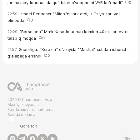
jarima maydonchasida qo'l bilan o'ynaganini VAR ko'rmadi"
0
Ismael Bennaser "Milan"ni tark etdi, u Osiyo sari yo'l
22:59
olmoqda
0
"Barselona" Mark Kasado uchun kamida 40 million evro
22:29
talab qilmoqda
0
Superliga. "Xorazm" o'z uyida "Mashal" ustidan ishonchli
21:57
g'alabaga erishdi
2
2026 © Championat.Asia
Maxfiylik siyosati
Foydalanuvchi shartnomasi
Saytda reklama
Qora fon
18+