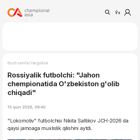
Ўз
/
Bosh sahifa
Yangiliklar
Rossiyalik futbolchi: "Jahon
chempionatida O'zbekiston g'olib
chiqadi"
13 iyun 2026, 09:40
"Lokomotiv" futbolchisi Nikita Saltikov JCH-2026 da
qaysi jamoaga muxlislik qilishini aytdi.