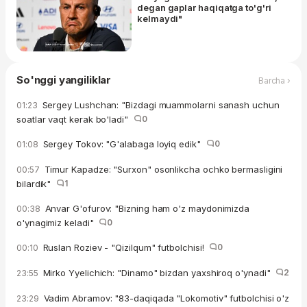
degan gaplar haqiqatga to'g'ri
kelmaydi"
So'nggi yangiliklar
Barcha ›
Sergey Lushchan: "Bizdagi muammolarni sanash uchun
01:23
soatlar vaqt kerak bo'ladi"
0
Sergey Tokov: "G'alabaga loyiq edik"
0
01:08
Timur Kapadze: "Surxon" osonlikcha ochko bermasligini
00:57
bilardik"
1
Anvar G'ofurov: "Bizning ham o'z maydonimizda
00:38
o'ynagimiz keladi"
0
Ruslan Roziev - "Qizilqum" futbolchisi!
0
00:10
Mirko Yyelichich: "Dinamo" bizdan yaxshiroq o'ynadi"
2
23:55
Vadim Abramov: "83-daqiqada "Lokomotiv" futbolchisi o'z
23:29