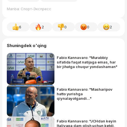
Manba: Спорт-Экспресс
6
2
0
0
2
Shuningdek o'qing
Fabio Kannavaro: "Murabbiy
sifatida faqat natijaga emas, har
bir jihatga chuqur yondashaman"
Fabio Kannavaro: "Masharipov
hatto yurishga
qiynalayotgandi..."
Fabio Kannavaro: "JCHdan keyin
Italiyaga dam olish uchun ketdi,