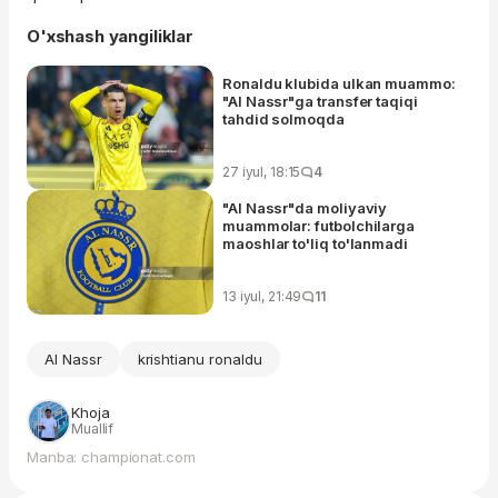
O'xshash yangiliklar
Ronaldu klubida ulkan muammo:
"Al Nassr"ga transfer taqiqi
tahdid solmoqda
27 iyul, 18:15
4
"Al Nassr"da moliyaviy
muammolar: futbolchilarga
maoshlar to'liq to'lanmadi
13 iyul, 21:49
11
Al Nassr
krishtianu ronaldu
Khoja
Muallif
Manba: championat.com