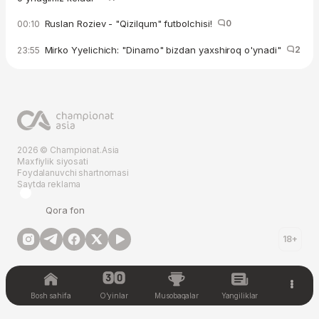
Ruslan Roziev - "Qizilqum" futbolchisi!
0
00:10
Mirko Yyelichich: "Dinamo" bizdan yaxshiroq o'ynadi"
2
23:55
2026 © Championat.Asia
Maxfiylik siyosati
Foydalanuvchi shartnomasi
Saytda reklama
Qora fon
18+
Bosh sahifa
O'yinlar
Musobaqalar
Yangiliklar