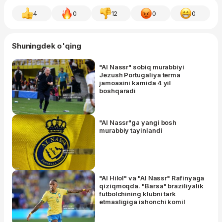
4
0
12
0
0
Shuningdek o'qing
"Al Nassr" sobiq murabbiyi
Jezush Portugaliya terma
jamoasini kamida 4 yil
boshqaradi
"Al Nassr"ga yangi bosh
murabbiy tayinlandi
"Al Hilol" va "Al Nassr" Rafinyaga
qiziqmoqda. "Barsa" braziliyalik
futbolchining klubni tark
etmasligiga ishonchi komil