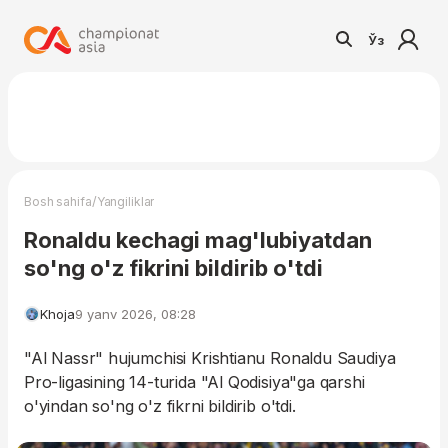
Ўз
/
Bosh sahifa
Yangiliklar
Ronaldu kechagi mag'lubiyatdan
so'ng o'z fikrini bildirib o'tdi
Khoja
9 yanv 2026, 08:28
"Al Nassr" hujumchisi Krishtianu Ronaldu Saudiya
Pro-ligasining 14-turida "Al Qodisiya"ga qarshi
o'yindan so'ng o'z fikrni bildirib o'tdi.