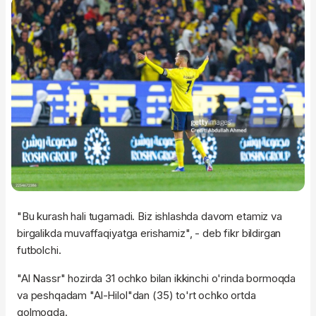
"Bu kurash hali tugamadi. Biz ishlashda davom etamiz va
birgalikda muvaffaqiyatga erishamiz", - deb fikr bildirgan
futbolchi.
"Al Nassr" hozirda 31 ochko bilan ikkinchi o'rinda bormoqda
va peshqadam "Al-Hilol"dan (35) to'rt ochko ortda
qolmoqda.