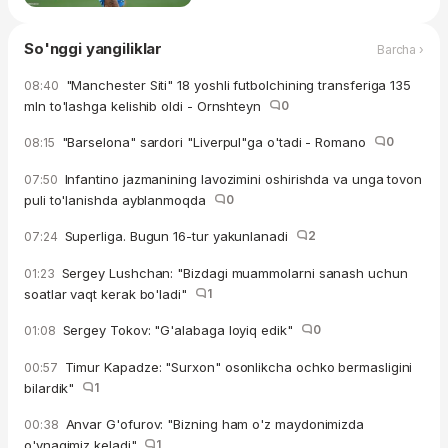
So'nggi yangiliklar
Barcha ›
"Manchester Siti" 18 yoshli futbolchining transferiga 135
08:40
mln to'lashga kelishib oldi - Ornshteyn
0
"Barselona" sardori "Liverpul"ga o'tadi - Romano
0
08:15
Infantino jazmanining lavozimini oshirishda va unga tovon
07:50
puli to'lanishda ayblanmoqda
0
Superliga. Bugun 16-tur yakunlanadi
2
07:24
Sergey Lushchan: "Bizdagi muammolarni sanash uchun
01:23
soatlar vaqt kerak bo'ladi"
1
Sergey Tokov: "G'alabaga loyiq edik"
0
01:08
Timur Kapadze: "Surxon" osonlikcha ochko bermasligini
00:57
bilardik"
1
Anvar G'ofurov: "Bizning ham o'z maydonimizda
00:38
o'ynagimiz keladi"
1