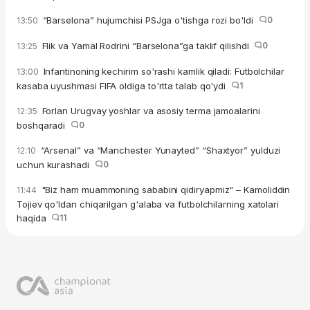
“Barselona” hujumchisi PSJga o'tishga rozi bo'ldi
0
13:50
Flik va Yamal Rodrini “Barselona”ga taklif qilishdi
0
13:25
Infantinoning kechirim so'rashi kamlik qiladi: Futbolchilar
13:00
kasaba uyushmasi FIFA oldiga to'rtta talab qo'ydi
1
Forlan Urugvay yoshlar va asosiy terma jamoalarini
12:35
boshqaradi
0
“Arsenal” va “Manchester Yunayted” “Shaxtyor” yulduzi
12:10
uchun kurashadi
0
"Biz ham muammoning sababini qidiryapmiz" – Kamoliddin
11:44
Tojiev qo'ldan chiqarilgan g'alaba va futbolchilarning xatolari
haqida
11