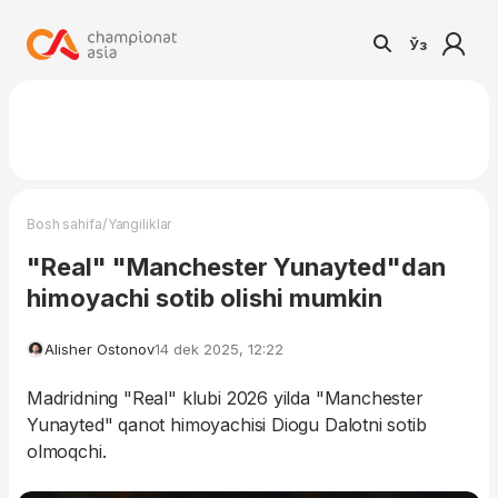
Ўз
/
Bosh sahifa
Yangiliklar
"Real" "Manchester Yunayted"dan
himoyachi sotib olishi mumkin
Alisher Ostonov
14 dek 2025, 12:22
Madridning "Real" klubi 2026 yilda "Manchester
Yunayted" qanot himoyachisi Diogu Dalotni sotib
olmoqchi.