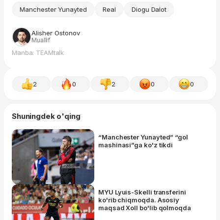
Manchester Yunayted
Real
Diogu Dalot
Alisher Ostonov
Muallif
Manba: TEAMtalk
2
0
2
0
0
Shuningdek o'qing
“Manchester Yunayted” “gol
mashinasi”ga ko'z tikdi
MYU Lyuis-Skelli transferini
ko'rib chiqmoqda. Asosiy
maqsad Xoll bo'lib qolmoqda