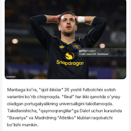
Manbaga ko'ra, "qizil iblislar" 26 yoshli futbolchini sotish
variantini ko'rib chiqmoqda. "Real" har ikki qanotda o'ynay
oladigan portugaliyalikning universalligini takidlamoqda.
Takidlanishicha, "qaymoqranglilar"ga Dalot uchun kurashda
"Bavariya" va Madridning "Atletiko" klublari raqobatchi
bo'lishi mumkin.