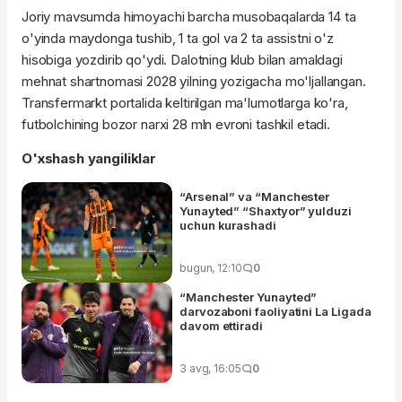
Joriy mavsumda himoyachi barcha musobaqalarda 14 ta
o'yinda maydonga tushib, 1 ta gol va 2 ta assistni o'z
hisobiga yozdirib qo'ydi. Dalotning klub bilan amaldagi
mehnat shartnomasi 2028 yilning yozigacha mo'ljallangan.
Transfermarkt portalida keltirilgan ma'lumotlarga ko'ra,
futbolchining bozor narxi 28 mln evroni tashkil etadi.
O'xshash yangiliklar
“Arsenal” va “Manchester
Yunayted” “Shaxtyor” yulduzi
uchun kurashadi
bugun, 12:10
0
“Manchester Yunayted”
darvozaboni faoliyatini La Ligada
davom ettiradi
3 avg, 16:05
0