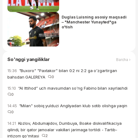
Duglas Luisning asosiy maqsadi
– "Manchester Yunayted"ga
o'tish
So'nggi yangiliklar
Barcha ›
"Buxoro" "Paxtakor" bilan 0:2 ni 2:2 ga o'zgartirgan
15:36
bahsdan GALEREYA
0
“Al Ittihod” uch mavsumdan so'ng Fabino bilan xayrlashdi
15:10
0
"Milan" sobiq yulduzi Angliyadan klub sotib olishga yaqin
14:45
0
Kozlov, Abdumajidov, Dumbuya, Boake diskvalifikaciya
14:21
qilindi, bir qator jamoalar vakillari jarimaga tortildi - Tartib-
intizom qo'mitasi
2