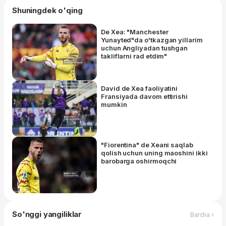
Shuningdek o'qing
De Xea: "Manchester
Yunayted"da o'tkazgan yillarim
uchun Angliyadan tushgan
takliflarni rad etdim"
David de Xea faoliyatini
Fransiyada davom ettirishi
mumkin
"Fiorentina" de Xeani saqlab
qolish uchun uning maoshini ikki
barobarga oshirmoqchi
So'nggi yangiliklar
Barcha ›