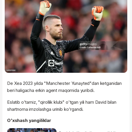
De Xea 2023 yilda "Manchester Yunayted"dan ketganidan
beri haligacha erkin agent maqomida yuribdi.
Eslatib o'tamiz, "qirollik klubi" o'tgan yili ham David bilan
shartnoma imzolashga urinib ko'rgandi.
O'xshash yangiliklar