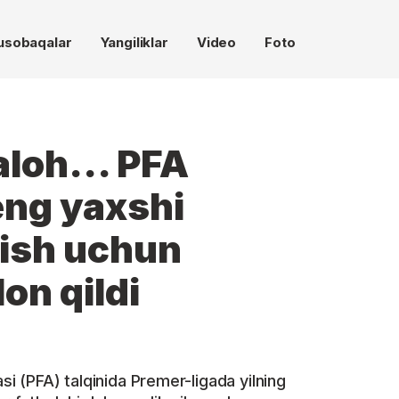
usobaqalar
Yangiliklar
Video
Foto
aloh... PFA
eng yaxshi
lish uchun
on qildi
si (PFA) talqinida Premer-ligada yilning