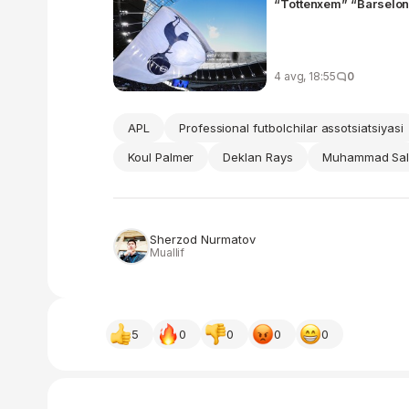
“Tottenxem” “Barselon
4 avg, 18:55
0
APL
Professional futbolchilar assotsiatsiyasi
Koul Palmer
Deklan Rays
Muhammad Sa
Sherzod Nurmatov
Muallif
5
0
0
0
0