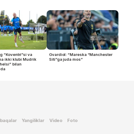
 “Koventri”si va
Gvardiol: “Mareska “Manchester
a ikki klubi Mudrik
Siti”ga juda mos”
helsi” bilan
qda
baqalar
Yangiliklar
Video
Foto