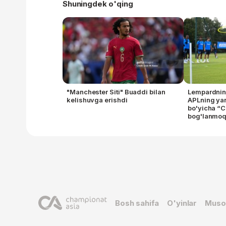
Shuningdek o'qing
"Manchester Siti" Buaddi bilan
Lempardning
kelishuvga erishdi
APLning yan
bo'yicha “C
bog'lanmo
Bosh sahifa
O'yinlar
Muso