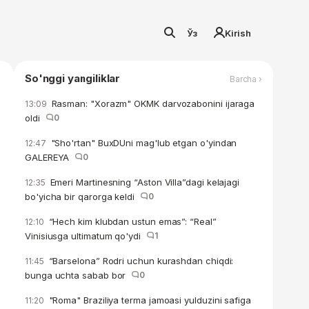
Ўз
Kirish
So'nggi yangiliklar
Barcha ›
Rasman: "Xorazm" OKMK darvozabonini ijaraga
13:09
oldi
0
"Sho'rtan" BuxDUni mag'lub etgan o'yindan
12:47
GALEREYA
0
Emeri Martinesning “Aston Villa”dagi kelajagi
12:35
bo'yicha bir qarorga keldi
0
“Hech kim klubdan ustun emas”: “Real”
12:10
Vinisiusga ultimatum qo'ydi
1
“Barselona” Rodri uchun kurashdan chiqdi:
11:45
bunga uchta sabab bor
0
"Roma" Braziliya terma jamoasi yulduzini safiga
11:20