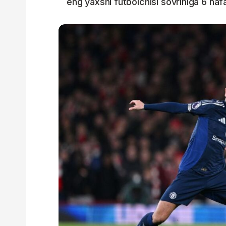
eng yaxshi futbolchisi sovriniga 6 naf