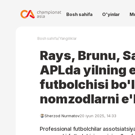
Bosh sahifa
O'yinlar
M
/
Bosh sahifa
Yangiliklar
Rays, Brunu, S
APLda yilning 
futbolchisi bo'
nomzodlarni e'l
Sherzod Nurmatov
20 iyun 2025, 14:33
Professional futbolchilar assotsiatsiya