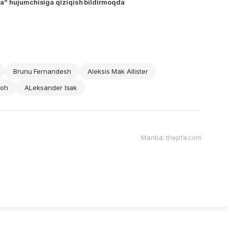
a” hujumchisiga qiziqish bildirmoqda
Brunu Fernandesh
Aleksis Mak Allister
loh
ALeksander Isak
Manba: thepfa.com