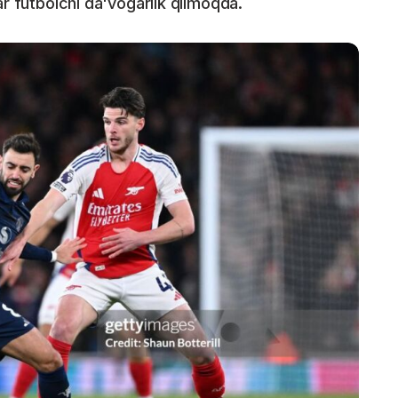
ar futbolchi da'vogarlik qilmoqda.