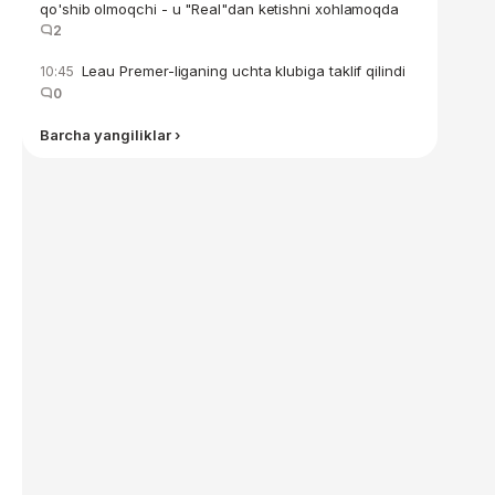
qo'shib olmoqchi - u "Real"dan ketishni xohlamoqda
2
Leau Premer-liganing uchta klubiga taklif qilindi
10:45
0
Barcha yangiliklar ›