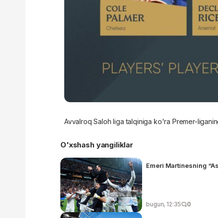
Avvalroq Saloh liga talqiniga ko'ra Premer-ligani
O'xshash yangiliklar
Emeri Martinesning “Ast
bugun, 12:35
0