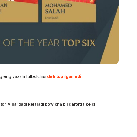
ng eng yaxshi futbolchisi
deb topilgan edi.
on Villa”dagi kelajagi bo'yicha bir qarorga keldi