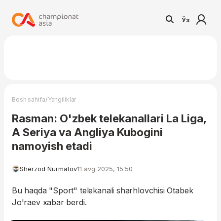
Ўз
/
Bosh sahifa
Yangiliklar
Rasman: O'zbek telekanallari La Liga,
A Seriya va Angliya Kubogini
namoyish etadi
Sherzod Nurmatov
11 avg 2025, 15:50
Bu haqda "Sport" telekanali sharhlovchisi Otabek
Jo'raev xabar berdi.