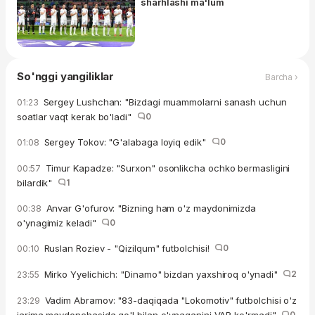
sharhlashi ma'lum
So'nggi yangiliklar
Barcha ›
Sergey Lushchan: "Bizdagi muammolarni sanash uchun
01:23
soatlar vaqt kerak bo'ladi"
0
Sergey Tokov: "G'alabaga loyiq edik"
0
01:08
Timur Kapadze: "Surxon" osonlikcha ochko bermasligini
00:57
bilardik"
1
Anvar G'ofurov: "Bizning ham o'z maydonimizda
00:38
o'ynagimiz keladi"
0
Ruslan Roziev - "Qizilqum" futbolchisi!
0
00:10
Mirko Yyelichich: "Dinamo" bizdan yaxshiroq o'ynadi"
2
23:55
Vadim Abramov: "83-daqiqada "Lokomotiv" futbolchisi o'z
23:29
0