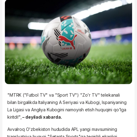
"MTRK ("Futbol TV" va "Sport TV") "Zo'r TV" telekanali
bilan birgalikda Italiyaning A Seriyasi va Kubogi, Ispaniyaning
La Ligasi va Angliya Kubogini namoyish etish huquqini qo'lga
kiritdi!",
– deyiladi xabarda.
Avvalroq O'zbekiston hududida APL yangi mavsumining
translyatsiya huquqi "Setanta Sports"ga tegishli ekanligi