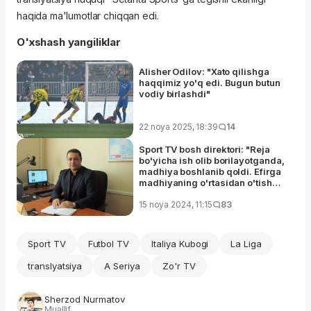
haqida ma'lumotlar chiqqan edi.
O'xshash yangiliklar
Alisher Odilov: "Xato qilishga
haqqimiz yo'q edi. Bugun butun
vodiy birlashdi"
22 noya 2025, 18:39
14
Sport TV bosh direktori: "Reja
bo'yicha ish olib borilayotganda,
madhiya boshlanib qoldi. Efirga
madhiyaning o'rtasidan o'tish
noto'g'ri hisoblanib, tugashi
kutildi"
15 noya 2024, 11:15
83
Sport TV
Futbol TV
Italiya Kubogi
La Liga
translyatsiya
A Seriya
Zo'r TV
Sherzod Nurmatov
Muallif