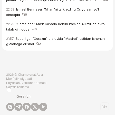
jarima maydonchasida qo'l bilan o'ynaganini VAR ko'rmadi"
Ismael Bennaser "Milan"ni tark etdi, u Osiyo sari yo'l
22:59
olmoqda
0
"Barselona" Mark Kasado uchun kamida 40 million evro
22:29
talab qilmoqda
0
Superliga. "Xorazm" o'z uyida "Mashal" ustidan ishonchli
21:57
g'alabaga erishdi
2
2026 © Championat.Asia
Maxfiylik siyosati
Foydalanuvchi shartnomasi
Saytda reklama
Qora fon
18+