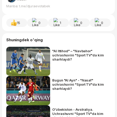
Manba: t.me/djuraevotabek
15
0
1
0
0
Shuningdek o'qing
"Al Ittihod" – "Navbahor"
uchrashuvini "Sport TV"da kim
sharhlaydi?
Bugun "Al Ayn" - "Nasaf"
uchrashuvini "Sport TV"da kim
sharhlaydi?
O'zbekiston - Avstraliya.
Uchrashuvni "Sport TV"da kim