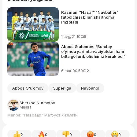
Rasman: "Nasaf" "Navbahor"
futbolchisi bilan shartnoma
imzoladi
1 avg, 21:10
5
Abbos G'ulomov: "Bunday
o'yinda yarimta vaziyatdan ham
bitta gol urib olishimiz kerak edi"
6 mar, 00:50
2
Abbos G'ulomov
Superliga
Navbahor
Sherzod Nurmatov
Muallif
Manba: "Навбаҳор" матбуот хизмати
2
0
0
0
0