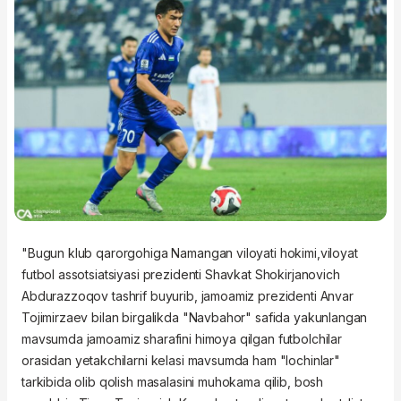
"Bugun klub qarorgohiga Namangan viloyati hokimi,viloyat
futbol assotsiatsiyasi prezidenti Shavkat Shokirjanovich
Abdurazzoqov tashrif buyurib, jamoamiz prezidenti Anvar
Tojimirzaev bilan birgalikda "Navbahor" safida yakunlangan
mavsumda jamoamiz sharafini himoya qilgan futbolchilar
orasidan yetakchilarni kelasi mavsumda ham "lochinlar"
tarkibida olib qolish masalasini muhokama qilib, bosh