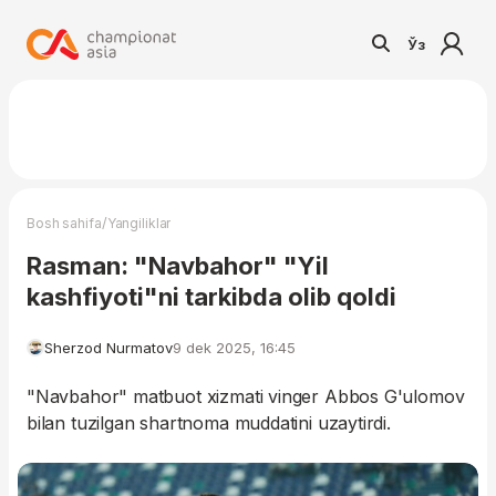
Ўз
/
Bosh sahifa
Yangiliklar
Rasman: "Navbahor" "Yil
kashfiyoti"ni tarkibda olib qoldi
Sherzod Nurmatov
9 dek 2025, 16:45
"Navbahor" matbuot xizmati vinger Abbos G'ulomov
bilan tuzilgan shartnoma muddatini uzaytirdi.