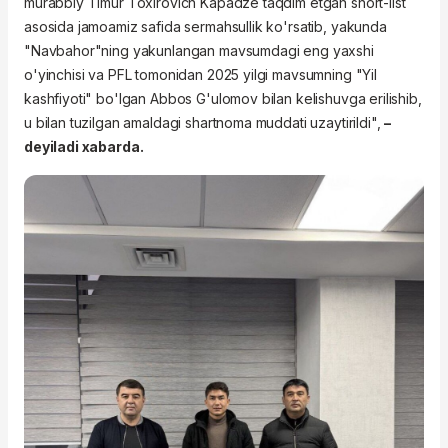
murabbiy Timur Toxirovich Kapadze taqdim etgan short-list
asosida jamoamiz safida sermahsullik ko'rsatib, yakunda
"Navbahor"ning yakunlangan mavsumdagi eng yaxshi
o'yinchisi va PFL tomonidan 2025 yilgi mavsumning "Yil
kashfiyoti" bo'lgan Abbos G'ulomov bilan kelishuvga erilishib,
u bilan tuzilgan amaldagi shartnoma muddati uzaytirildi",
–
deyiladi xabarda.