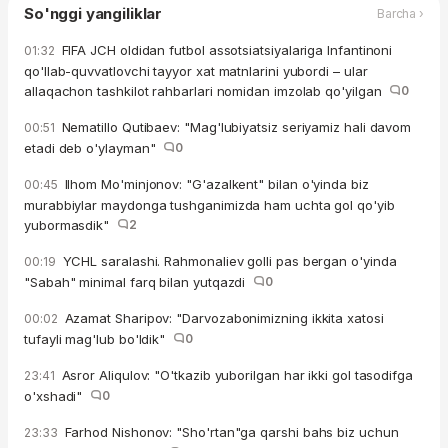
So'nggi yangiliklar
Barcha ›
FIFA JCH oldidan futbol assotsiatsiyalariga Infantinoni
01:32
qo'llab-quvvatlovchi tayyor xat matnlarini yubordi – ular
allaqachon tashkilot rahbarlari nomidan imzolab qo'yilgan
0
Nematillo Qutibaev: "Mag'lubiyatsiz seriyamiz hali davom
00:51
etadi deb o'ylayman"
0
Ilhom Mo'minjonov: "G'azalkent" bilan o'yinda biz
00:45
murabbiylar maydonga tushganimizda ham uchta gol qo'yib
yubormasdik"
2
YCHL saralashi. Rahmonaliev golli pas bergan o'yinda
00:19
"Sabah" minimal farq bilan yutqazdi
0
Azamat Sharipov: "Darvozabonimizning ikkita xatosi
00:02
tufayli mag'lub bo'ldik"
0
Asror Aliqulov: "O'tkazib yuborilgan har ikki gol tasodifga
23:41
o'xshadi"
0
Farhod Nishonov: "Sho'rtan"ga qarshi bahs biz uchun
23:33