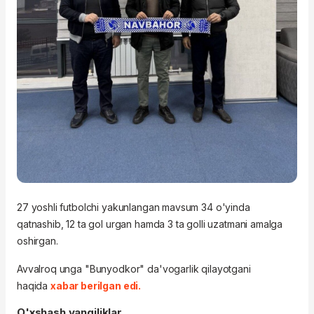
27 yoshli futbolchi yakunlangan mavsum 34 o'yinda
qatnashib, 12 ta gol urgan hamda 3 ta golli uzatmani amalga
oshirgan.
Avvalroq unga "Bunyodkor" da'vogarlik qilayotgani
haqida
xabar berilgan edi.
O'xshash yangiliklar