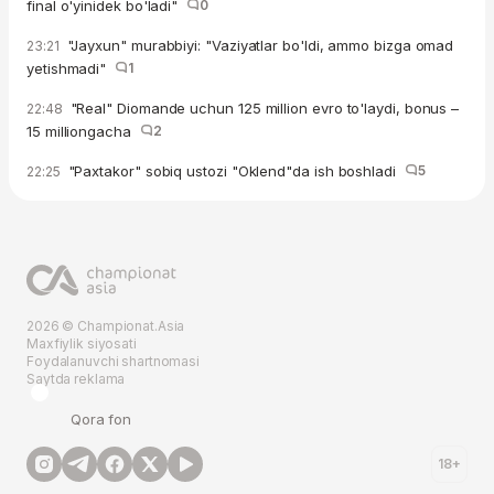
final o'yinidek bo'ladi"
0
"Jayxun" murabbiyi: "Vaziyatlar bo'ldi, ammo bizga omad
23:21
yetishmadi"
1
"Real" Diomande uchun 125 million evro to'laydi, bonus –
22:48
15 milliongacha
2
"Paxtakor" sobiq ustozi "Oklend"da ish boshladi
5
22:25
2026 © Championat.Asia
Maxfiylik siyosati
Foydalanuvchi shartnomasi
Saytda reklama
Qora fon
18+