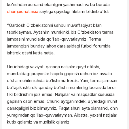
ko'rishdan xursand ekanligini yashirmadi va bu borada
championat.asia
saytiga quyidagi fikrlarni bildirib o'tdi:
“Qardosh O'zbekistonni ushbu muvaffaqiyat bilan
tabriklayman. Aytishim mumkinki, biz O'zbekiston terma
jamoasini mundialda qo'llab-quvvatlaymiz. Terma
jamoangizni bunday jahon darajasidagi futbol forumida
ishtirok etishi katta natija.
Uni ichidagi vaziyat, qanaqa natijalar qayd etilishi,
mundialdagi jarayonlar haqida gapirish uchun biz avvalo
o'sha muhitni ichida bo'lishimiz kerak. Yani, terma jamoani
bo'lajak ishtiroki qanday bo'lishi mumkinligi borasida biror
fikr bildirishim joiz emas. Natijalar va maqsadlar xususida
gapirish oson emas. Chunki aytganimdek, u yerdagi muhit
qanaqaligini biz bilmaymiz. Faqat shuni ayta olamanki, chin
yuragimdan qo'llab-quvvatlayman. Albatta, yaxshi natijalar
kutib qolamiz va muxlislik qilamiz.