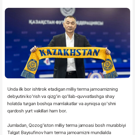
Unda ilk bor ishtirok etadigan milliy terma jamoamizning
debyutini ko'rish va qizg'in qo'llab-quvvatlashga shay
holatda turgan boshqa mamlakatlar va ayniqsa qo'shni
qardosh yurt vakillari ham bor.
Jumladan, Qozog'iston milliy terma jamoasi bosh murabbiyi
Talgat Baysufinov ham terma jamoamizni mundialda