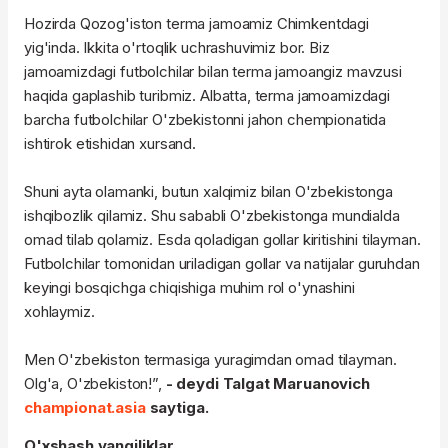
Hozirda Qozog'iston terma jamoamiz Chimkentdagi
yig'inda. Ikkita o'rtoqlik uchrashuvimiz bor. Biz
jamoamizdagi futbolchilar bilan terma jamoangiz mavzusi
haqida gaplashib turibmiz. Albatta, terma jamoamizdagi
barcha futbolchilar O'zbekistonni jahon chempionatida
ishtirok etishidan xursand.
Shuni ayta olamanki, butun xalqimiz bilan O'zbekistonga
ishqibozlik qilamiz. Shu sababli O'zbekistonga mundialda
omad tilab qolamiz. Esda qoladigan gollar kiritishini tilayman.
Futbolchilar tomonidan uriladigan gollar va natijalar guruhdan
keyingi bosqichga chiqishiga muhim rol o'ynashini
xohlaymiz.
Men O'zbekiston termasiga yuragimdan omad tilayman.
Olg'a, O'zbekiston!”,
- deydi Talgat Maruanovich
championat.asia
saytiga.
O'xshash yangiliklar