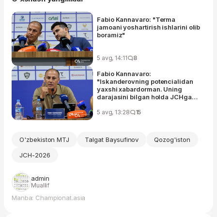
Fabio Kannavaro: "Terma
jamoani yoshartirish ishlarini olib
boramiz"
5 avg, 14:11
8
Fabio Kannavaro:
"Iskanderovning potencialidan
yaxshi xabardorman. Uning
darajasini bilgan holda JCHga
olib borganman"
5 avg, 13:28
15
O'zbekiston MTJ
Talgat Baysufinov
Qozog'iston
JCH-2026
admin
Muallif
Manba: Championat.asia