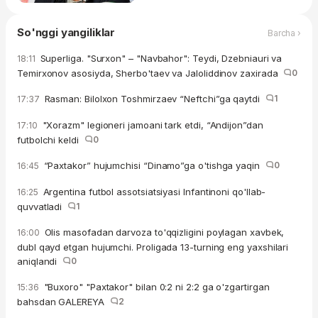
So'nggi yangiliklar
Barcha ›
Superliga. "Surxon" – "Navbahor": Teydi, Dzebniauri va
18:11
Temirxonov asosiyda, Sherbo'taev va Jaloliddinov zaxirada
0
Rasman: Bilolxon Toshmirzaev “Neftchi”ga qaytdi
1
17:37
"Xorazm" legioneri jamoani tark etdi, “Andijon”dan
17:10
futbolchi keldi
0
“Paxtakor” hujumchisi “Dinamo”ga o'tishga yaqin
0
16:45
Argentina futbol assotsiatsiyasi Infantinoni qo'llab-
16:25
quvvatladi
1
Olis masofadan darvoza to'qqizligini poylagan xavbek,
16:00
dubl qayd etgan hujumchi. Proligada 13-turning eng yaxshilari
aniqlandi
0
"Buxoro" "Paxtakor" bilan 0:2 ni 2:2 ga o'zgartirgan
15:36
bahsdan GALEREYA
2