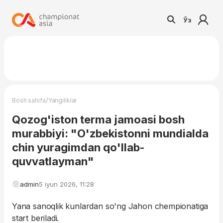
Ўз
/
Bosh sahifa
Yangiliklar
Qozog'iston terma jamoasi bosh
murabbiyi: "O'zbekistonni mundialda
chin yuragimdan qo'llab-
quvvatlayman"
admin
5 iyun 2026, 11:28
Yana sanoqlik kunlardan so'ng Jahon chempionatiga
start beriladi.