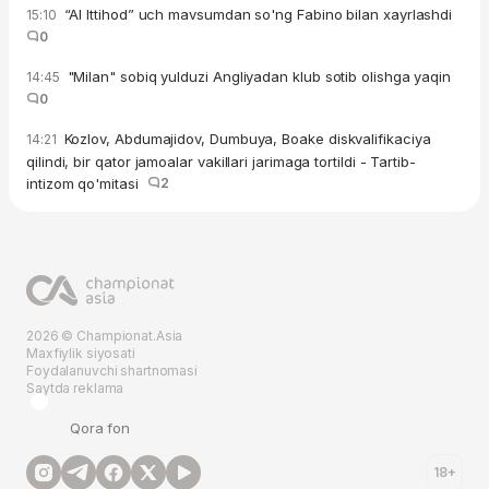
“Al Ittihod” uch mavsumdan so'ng Fabino bilan xayrlashdi
15:10
0
"Milan" sobiq yulduzi Angliyadan klub sotib olishga yaqin
14:45
0
Kozlov, Abdumajidov, Dumbuya, Boake diskvalifikaciya
14:21
qilindi, bir qator jamoalar vakillari jarimaga tortildi - Tartib-
intizom qo'mitasi
2
2026 © Championat.Asia
Maxfiylik siyosati
Foydalanuvchi shartnomasi
Saytda reklama
Qora fon
18+