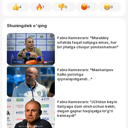
4
1
0
0
0
Shuningdek o'qing
Fabio Kannavaro: "Murabbiy
sifatida faqat natijaga emas, har
bir jihatga chuqur yondashaman"
Fabio Kannavaro: "Masharipov
hatto yurishga
qiynalayotgandi..."
Fabio Kannavaro: "JCHdan keyin
Italiyaga dam olish uchun ketdi,
degan gaplar haqiqatga to'g'ri
kelmaydi"