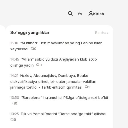
Ўз
Kirish
So'nggi yangiliklar
Barcha ›
“Al Ittihod” uch mavsumdan so'ng Fabino bilan
15:10
xayrlashdi
0
"Milan" sobiq yulduzi Angliyadan klub sotib
14:45
olishga yaqin
0
Kozlov, Abdumajidov, Dumbuya, Boake
14:21
diskvalifikaciya qilindi, bir qator jamoalar vakillari
jarimaga tortildi - Tartib-intizom qo'mitasi
1
“Barselona” hujumchisi PSJga o'tishga rozi bo'ldi
13:50
0
Flik va Yamal Rodrini “Barselona”ga taklif qilishdi
13:25
0