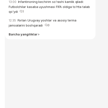
Infantinoning kechirim so'rashi kamlik qiladi:
13:00
Futbolchilar kasaba uyushmasi FIFA oldiga to'rtta talab
qo'ydi
1
Forlan Urugvay yoshlar va asosiy terma
12:35
jamoalarini boshqaradi
0
Barcha yangiliklar ›