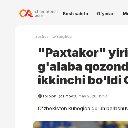
Bosh sahifa
O'yinlar
M
/
Bosh sahifa
Yangiliklar
"Paxtakor" yir
g'alaba qozond
ikkinchi bo'ld
Tolibjon Qosimov
28 may 2026, 15:54
O'zbekiston kubogida guruh bellashuvl