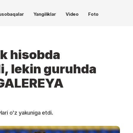
usobaqalar
Yangiliklar
Video
Foto
ik hisobda
i, lekin guruhda
i GALEREYA
ari o'z yakuniga etdi.