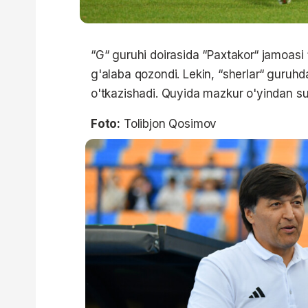
“G“ guruhi doirasida “Paxtakor“ jamoasi 
g'alaba qozondi. Lekin, “sherlar“ guruhda 
o'tkazishadi. Quyida mazkur o'yindan sur
Foto:
Tolibjon Qosimov