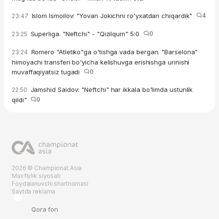
Islom Ismoilov: "Yovan Jokichni ro'yxatdan chiqardik"
4
23:47
Superliga. "Neftchi" - "Qizilqum" 5:0
0
23:25
Romero "Atletiko"ga o'tishga vada bergan. "Barselona"
23:24
himoyachi transferi bo'yicha kelishuvga erishishga urinishi
muvaffaqiyatsiz tugadi
0
Jamshid Saidov: "Neftchi" har ikkala bo'limda ustunlik
22:50
qildi"
0
2026 © Championat.Asia
Maxfiylik siyosati
Foydalanuvchi shartnomasi
Saytda reklama
Qora fon