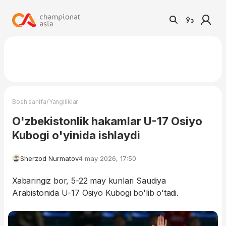
Ўз
/
Bosh sahifa
Yangiliklar
O'zbekistonlik hakamlar U-17 Osiyo
Kubogi o'yinida ishlaydi
Sherzod Nurmatov
4 may 2026, 17:50
Xabaringiz bor, 5-22 may kunlari Saudiya
Arabistonida U-17 Osiyo Kubogi bo'lib o'tadi.