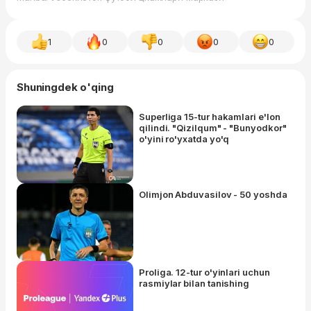
1
0
0
0
0
Shuningdek o'qing
Superliga 15-tur hakamlari e'lon
qilindi. "Qizilqum" - "Bunyodkor"
o'yini ro'yxatda yo'q
Olimjon Abduvasilov - 50 yoshda
Proliga. 12-tur o'yinlari uchun
rasmiylar bilan tanishing