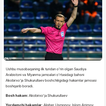
Ushbu musobaqaning ilk turidan o'rin olgan Saudiya
Arabistoni va Myanma jamoalari o'rtasidagi bahsni
Akobirxo'ja Shukurullaev boshchiligidagi hakamlar jamoasi
boshqarib boradi.
Bosh hakam
: Akobirxo'ja Shukurullaev
Yordamchi hakamlar
: Alisher Usmonov, Islom Azimov