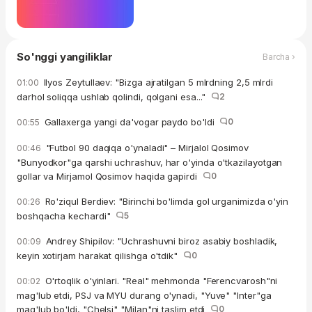
So'nggi yangiliklar
Barcha ›
Ilyos Zeytullaev: "Bizga ajratilgan 5 mlrdning 2,5 mlrdi
01:00
darhol soliqqa ushlab qolindi, qolgani esa..."
2
Gallaxerga yangi da'vogar paydo bo'ldi
0
00:55
"Futbol 90 daqiqa o'ynaladi" – Mirjalol Qosimov
00:46
"Bunyodkor"ga qarshi uchrashuv, har o'yinda o'tkazilayotgan
gollar va Mirjamol Qosimov haqida gapirdi
0
Ro'ziqul Berdiev: "Birinchi bo'limda gol urganimizda o'yin
00:26
boshqacha kechardi"
5
Andrey Shipilov: "Uchrashuvni biroz asabiy boshladik,
00:09
keyin xotirjam harakat qilishga o'tdik"
0
O'rtoqlik o'yinlari. "Real" mehmonda "Ferencvarosh"ni
00:02
mag'lub etdi, PSJ va MYU durang o'ynadi, "Yuve" "Inter"ga
mag'lub bo'ldi, "Chelsi" "Milan"ni taslim etdi
0