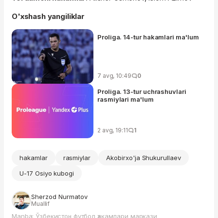
O'xshash yangiliklar
Proliga. 14-tur hakamlari ma'lum
7 avg, 10:49
0
Proliga. 13-tur uchrashuvlari
rasmiylari ma'lum
2 avg, 19:11
1
hakamlar
rasmiylar
Akobirxo'ja Shukurullaev
U-17 Osiyo kubogi
Sherzod Nurmatov
Muallif
Manba: Ўзбекистон футбол ҳакамлари маркази