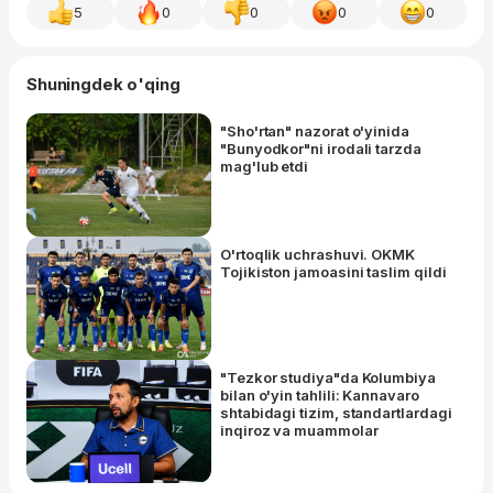
5
0
0
0
0
Shuningdek o'qing
"Sho'rtan" nazorat o'yinida
"Bunyodkor"ni irodali tarzda
mag'lub etdi
O'rtoqlik uchrashuvi. OKMK
Tojikiston jamoasini taslim qildi
"Tezkor studiya"da Kolumbiya
bilan o'yin tahlili: Kannavaro
shtabidagi tizim, standartlardagi
inqiroz va muammolar