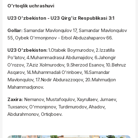
O'rtoqlik uchrashuvi
U23 O'zbekiston - U23 Qirg'iz Respublikasi 3:1
Gollar:
Samandar Mavlonqulov 17, Samandar Mavlonqulov
55, Oybek O'rmonjonov - Erbol Abduzahaparov 66.
U23 O'zbekiston:
1.Otabek Boymurodov, 2.Izzatilla
Po'latov, 4.Muhammadrasul Abdumajidov, 6.Jahongir
O'rozov, 7.Aziz Xolmurodov, 9.Sherzod Esanov, 10.Behruz
Asqarov, 14.Muhammadali O'rinboev, 16.Samandar
Mavlonqulov, 17.Nodir Abdurazzoqov, 20.Mahmudjon
Mahammadjonov.
Zaxira:
Nemanov, Mustafoqulov, Xayrullaev, Jumaev,
Tuxsanov, O'rmonjonov, Turdimurodov, Ahadov,
Abdurahmonov, Ortiqboev.