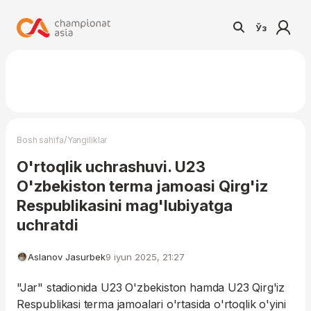
Ўз
/
Bosh sahifa
Yangiliklar
O'rtoqlik uchrashuvi. U23
O'zbekiston terma jamoasi Qirg'iz
Respublikasini mag'lubiyatga
uchratdi
Aslanov Jasurbek
9 iyun 2025, 21:27
"Jar" stadionida U23 O'zbekiston hamda U23 Qirg'iz
Respublikasi terma jamoalari o'rtasida o'rtoqlik o'yini