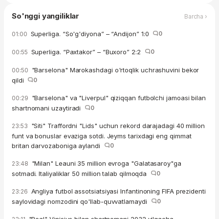
So'nggi yangiliklar
Barcha ›
Superliga. “So'g'diyona” – “Andijon” 1:0
0
01:00
Superliga. “Paxtakor” – “Buxoro” 2:2
0
00:55
"Barselona" Marokashdagi o'rtoqlik uchrashuvini bekor
00:50
qildi
0
"Barselona" va "Liverpul" qiziqqan futbolchi jamoasi bilan
00:29
shartnomani uzaytiradi
0
"Siti" Traffordni "Lids" uchun rekord darajadagi 40 million
23:53
funt va bonuslar evaziga sotdi. Jeyms tarixdagi eng qimmat
britan darvozaboniga aylandi
0
"Milan" Leauni 35 million evroga "Galatasaroy"ga
23:48
sotmadi. Italiyaliklar 50 million talab qilmoqda
0
Angliya futbol assotsiatsiyasi Infantinoning FIFA prezidenti
23:26
saylovidagi nomzodini qo'llab-quvvatlamaydi
0