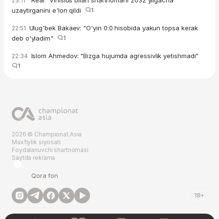
"Real" Vinisius bilan shartnomani 2032 yilgacha
23:11
uzaytirganini e'lon qildi
1
Ulug'bek Bakaev: "O'yin 0:0 hisobida yakun topsa kerak
22:51
deb o'yladim"
1
Islom Ahmedov: "Bizga hujumda agressivlik yetishmadi"
22:34
1
2026 © Championat.Asia
Maxfiylik siyosati
Foydalanuvchi shartnomasi
Saytda reklama
Qora fon
18+