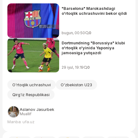
"Barselona" Marokashdagi
o'rtoqlik uchrashuvini bekor qildi
bugun, 00:50
0
Dortmundning "Borussiya" klubi
o'rtoqlik o'yinida Yaponiya
jamoasiga yutqazdi
29 iyul, 19:19
0
O'rtoqlik uchrashuvi
O'zbekiston U23
Qirg'iz Respublikasi
Aslanov Jasurbek
Muallif
Manba: ufa.uz