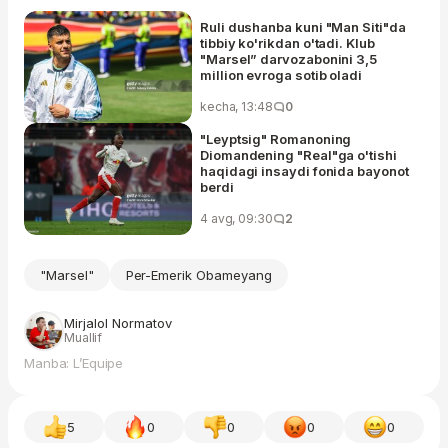
Ruli dushanba kuni "Man Siti"da
tibbiy ko'rikdan o'tadi. Klub
"Marsel” darvozabonini 3,5
million evroga sotib oladi
kecha, 13:48
0
"Leyptsig" Romanoning
Diomandening "Real"ga o'tishi
haqidagi insaydi fonida bayonot
berdi
4 avg, 09:30
2
"Marsel"
Per-Emerik Obameyang
Mirjalol Normatov
Muallif
Manba: L’Equipe
5
0
0
0
0