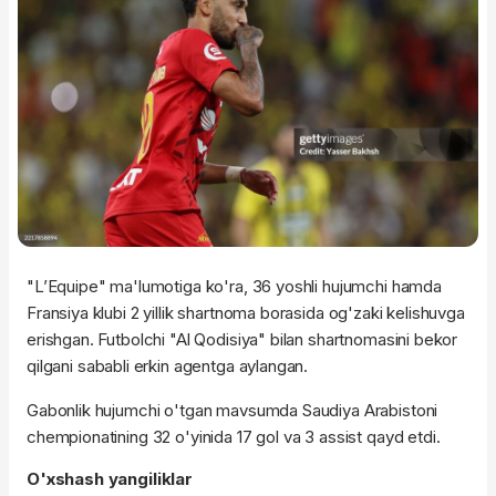
"L’Equipe" ma'lumotiga ko'ra, 36 yoshli hujumchi hamda
Fransiya klubi 2 yillik shartnoma borasida og'zaki kelishuvga
erishgan. Futbolchi "Al Qodisiya" bilan shartnomasini bekor
qilgani sababli erkin agentga aylangan.
Gabonlik hujumchi o'tgan mavsumda Saudiya Arabistoni
chempionatining 32 o'yinida 17 gol va 3 assist qayd etdi.
O'xshash yangiliklar