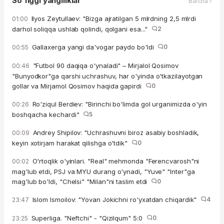
So'nggi yangiliklar
Barcha ›
Ilyos Zeytullaev: "Bizga ajratilgan 5 mlrdning 2,5 mlrdi
01:00
darhol soliqqa ushlab qolindi, qolgani esa..."
2
Gallaxerga yangi da'vogar paydo bo'ldi
0
00:55
"Futbol 90 daqiqa o'ynaladi" – Mirjalol Qosimov
00:46
"Bunyodkor"ga qarshi uchrashuv, har o'yinda o'tkazilayotgan
gollar va Mirjamol Qosimov haqida gapirdi
0
Ro'ziqul Berdiev: "Birinchi bo'limda gol urganimizda o'yin
00:26
boshqacha kechardi"
5
Andrey Shipilov: "Uchrashuvni biroz asabiy boshladik,
00:09
keyin xotirjam harakat qilishga o'tdik"
0
O'rtoqlik o'yinlari. "Real" mehmonda "Ferencvarosh"ni
00:02
mag'lub etdi, PSJ va MYU durang o'ynadi, "Yuve" "Inter"ga
mag'lub bo'ldi, "Chelsi" "Milan"ni taslim etdi
0
Islom Ismoilov: "Yovan Jokichni ro'yxatdan chiqardik"
4
23:47
Superliga. "Neftchi" - "Qizilqum" 5:0
0
23:25