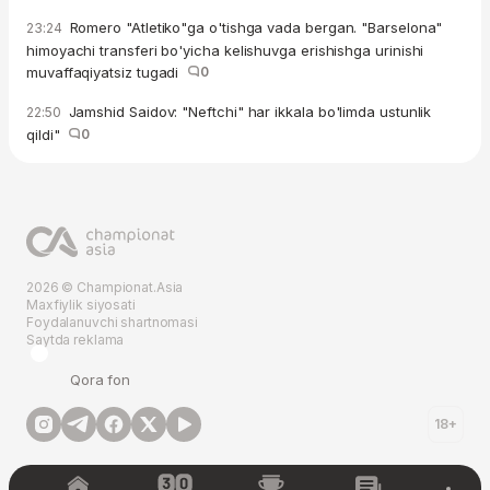
Romero "Atletiko"ga o'tishga vada bergan. "Barselona"
23:24
himoyachi transferi bo'yicha kelishuvga erishishga urinishi
muvaffaqiyatsiz tugadi
0
Jamshid Saidov: "Neftchi" har ikkala bo'limda ustunlik
22:50
qildi"
0
2026 © Championat.Asia
Maxfiylik siyosati
Foydalanuvchi shartnomasi
Saytda reklama
Qora fon
18+