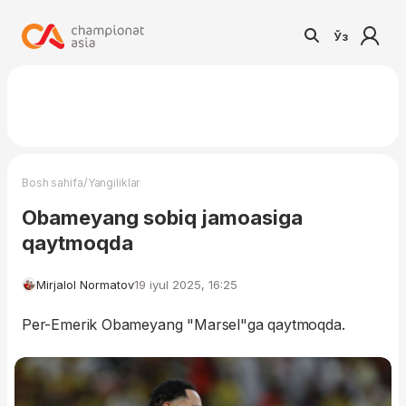
Ўз
/
Bosh sahifa
Yangiliklar
Obameyang sobiq jamoasiga
qaytmoqda
Mirjalol Normatov
19 iyul 2025, 16:25
Per-Emerik Obameyang "Marsel"ga qaytmoqda.