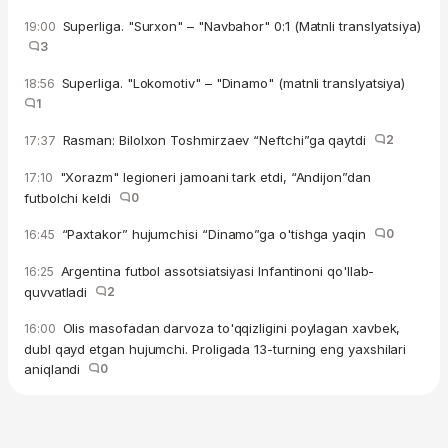
Superliga. "Surxon" – "Navbahor" 0:1 (Matnli translyatsiya)
19:00
3
Superliga. "Lokomotiv" – "Dinamo" (matnli translyatsiya)
18:56
1
Rasman: Bilolxon Toshmirzaev “Neftchi”ga qaytdi
2
17:37
"Xorazm" legioneri jamoani tark etdi, “Andijon”dan
17:10
futbolchi keldi
0
“Paxtakor” hujumchisi “Dinamo”ga o'tishga yaqin
0
16:45
Argentina futbol assotsiatsiyasi Infantinoni qo'llab-
16:25
quvvatladi
2
Olis masofadan darvoza to'qqizligini poylagan xavbek,
16:00
dubl qayd etgan hujumchi. Proligada 13-turning eng yaxshilari
aniqlandi
0