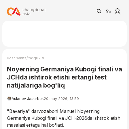
Ўз
/
Bosh sahifa
Yangiliklar
Noyerning Germaniya Kubogi finali va
JCHda ishtirok etishi ertangi test
natijalariga bog'liq
Aslanov Jasurbek
20 may 2026, 13:59
"Bavariya" darvozaboni Manuel Noyerning
Germaniya Kubogi finali va JCH-2026da ishtirok etish
masalasi ertaga hal bo'ladi.