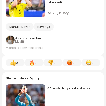
takrorladi
30 iyun, 12:31
1
Manuel Noyer
Bavariya
Aslanov Jasurbek
Muallif
Manba: x.com/imiasanmia
0
0
0
0
0
Shuningdek o'qing
40 yoshli Noyer rekord o'rnatdi