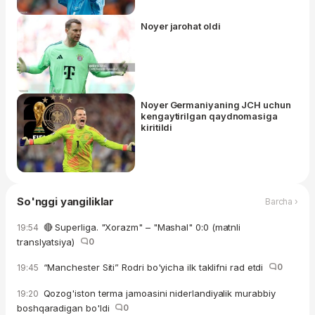
Noyer jarohat oldi
Noyer Germaniyaning JCH uchun
kengaytirilgan qaydnomasiga
kiritildi
So'nggi yangiliklar
Barcha ›
🔴 Superliga. "Xorazm" – "Mashal" 0:0 (matnli
19:54
translyatsiya)
0
“Manchester Siti” Rodri bo'yicha ilk taklifni rad etdi
0
19:45
Qozog'iston terma jamoasini niderlandiyalik murabbiy
19:20
boshqaradigan bo'ldi
0