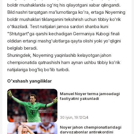
boldir mushaklarida og'riq his qilayotgani xabar qilingandi.
Bild nashri tarqatgan ma'lumotlarga ko'ra, ertaga Noyerning
boldir mushaklari tiklanganini tekshirish uchun tibbiy ko'rik
o'tkaziladi. Test natijalari jamoa sardori shanba kuni
"Shtutgart"ga qarshi kechadigan Germaniya Kubogi finali
oldidan ertangi mashg'ulotlarga qayta olishi yoki yo'qligini
belgilab beradi.
Shuningdek, Noyerning yaqinlashib kelayotgan jahon
chempionatida qatnashishi ham aynan ushbu tibbiy ko'rik
natijalariga bog'liq bo'lib turibdi.
O'xshash yangiliklar
Manuel Noyer terma jamoadagi
faoliyatini yakunladi
30 iyun, 19:12
4
Noyer jahon chempionatlaridagi
darvozabonlar antirekordini