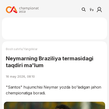
Ўз
/
Bosh sahifa
Yangiliklar
Neymarning Braziliya termasidagi
taqdiri ma'lum
16 may 2026, 08:10
"Santos" hujumchisi Neymar yozda bo'ladigan jahon
chempionatiga boradi.