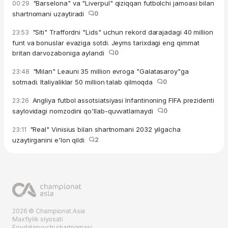
"Barselona" va "Liverpul" qiziqqan futbolchi jamoasi bilan
00:29
shartnomani uzaytiradi
0
"Siti" Traffordni "Lids" uchun rekord darajadagi 40 million
23:53
funt va bonuslar evaziga sotdi. Jeyms tarixdagi eng qimmat
britan darvozaboniga aylandi
0
"Milan" Leauni 35 million evroga "Galatasaroy"ga
23:48
sotmadi. Italiyaliklar 50 million talab qilmoqda
0
Angliya futbol assotsiatsiyasi Infantinoning FIFA prezidenti
23:26
saylovidagi nomzodini qo'llab-quvvatlamaydi
0
"Real" Vinisius bilan shartnomani 2032 yilgacha
23:11
uzaytirganini e'lon qildi
2
2026 © Championat.Asia
Maxfiylik siyosati
Foydalanuvchi shartnomasi