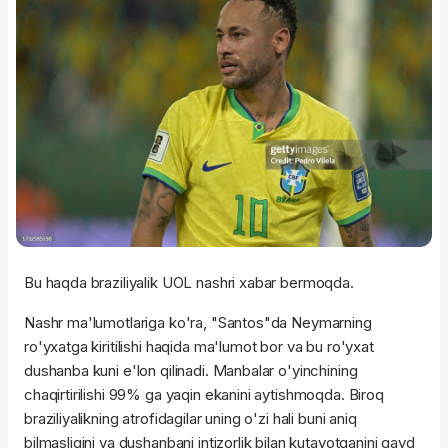
Bu haqda braziliyalik UOL nashri xabar bermoqda.
Nashr ma'lumotlariga ko'ra, "Santos"da Neymarning
ro'yxatga kiritilishi haqida ma'lumot bor va bu ro'yxat
dushanba kuni e'lon qilinadi. Manbalar o'yinchining
chaqirtirilishi 99% ga yaqin ekanini aytishmoqda. Biroq
braziliyalikning atrofidagilar uning o'zi hali buni aniq
bilmasligini va dushanbani intizorlik bilan kutayotganini qayd