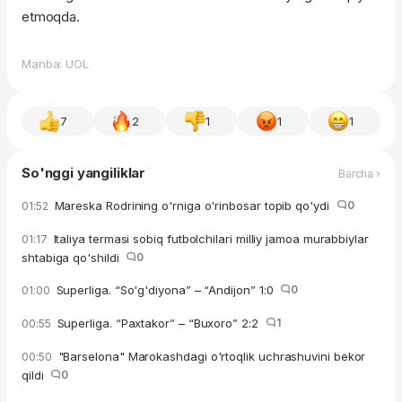
etmoqda.
Manba: UOL
7
2
1
1
1
So'nggi yangiliklar
Barcha ›
Mareska Rodrining o'rniga o'rinbosar topib qo'ydi
0
01:52
Italiya termasi sobiq futbolchilari milliy jamoa murabbiylar
01:17
shtabiga qo'shildi
0
Superliga. “So'g'diyona” – “Andijon” 1:0
0
01:00
Superliga. “Paxtakor” – “Buxoro” 2:2
1
00:55
"Barselona" Marokashdagi o'rtoqlik uchrashuvini bekor
00:50
qildi
0