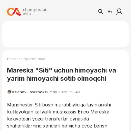
Ўз
/
Bosh sahifa
Yangiliklar
Mareska "Siti" uchun himoyachi va
yarim himoyachi sotib olmoqchi
Aslanov Jasurbek
19 may 2026, 23:45
Manchester Siti bosh murabbiyligiga tayinlanishi
kutilayotgan italiyalik mutaxassis Enco Mareska
kelayotgan yozgi transferlar oynasida
shaharliklarning xaridlari bo'yicha ovoz berish