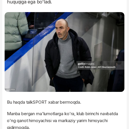
huquqiga ega bo'ladi.
Bu haqda talkSPORT xabar bermoqda.
Manba bergan ma'lumotlarga ko'ra, klub birinchi navbatda
o'ng qanot himoyachisi va markaziy yarim himoyachi
qidirmoqda.