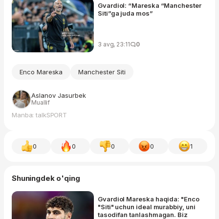
Gvardiol: “Mareska “Manchester
Siti”ga juda mos”
3 avg, 23:11
0
Enco Mareska
Manchester Siti
Aslanov Jasurbek
Muallif
Manba: talkSPORT
0
0
0
0
1
Shuningdek o'qing
Gvardiol Mareska haqida: "Enco
"Siti" uchun ideal murabbiy, uni
tasodifan tanlashmagan. Biz