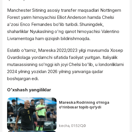
Manchester Sitining asosiy transfer maqsadlari Nottingem
Forest yarim himoyachisi Elliot Anderson hamda Chelsi
a'zosi Enco Fernandes bo'lib turibdi. Shuningdek,
shaharliklar Nyukaslning o'ng qanot himoyachisi Valentino
Livramentoga ham qiziqish bildirishmoqda.
Eslatib o'tamiz, Mareska 2022/2023 yilgi mavsumda Xosep
Gvardiolaga yordamchi sifatida faoliyat yuritgan. Italiyalik
mutaxassisning so'nggi ish joyi Chelsi bo'lib, u londonliklarni
2024 yilning yozidan 2026 yilning yanvariga qadar
boshqargan edi.
O'xshash yangiliklar
Mareska Rodrining o'rniga
o'rinbosar topib qo'ydi
kecha, 01:52
0