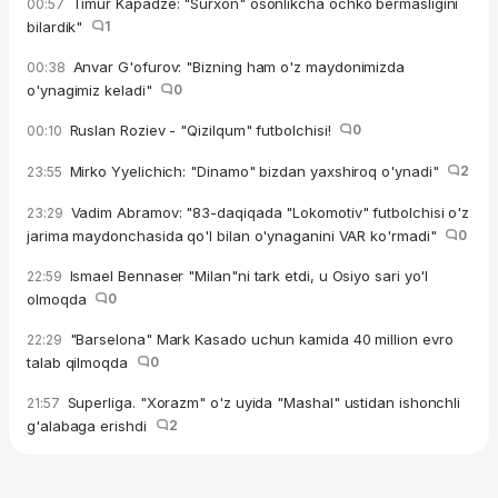
Timur Kapadze: "Surxon" osonlikcha ochko bermasligini
00:57
bilardik"
1
Anvar G'ofurov: "Bizning ham o'z maydonimizda
00:38
o'ynagimiz keladi"
0
Ruslan Roziev - "Qizilqum" futbolchisi!
0
00:10
Mirko Yyelichich: "Dinamo" bizdan yaxshiroq o'ynadi"
2
23:55
Vadim Abramov: "83-daqiqada "Lokomotiv" futbolchisi o'z
23:29
jarima maydonchasida qo'l bilan o'ynaganini VAR ko'rmadi"
0
Ismael Bennaser "Milan"ni tark etdi, u Osiyo sari yo'l
22:59
olmoqda
0
"Barselona" Mark Kasado uchun kamida 40 million evro
22:29
talab qilmoqda
0
Superliga. "Xorazm" o'z uyida "Mashal" ustidan ishonchli
21:57
g'alabaga erishdi
2