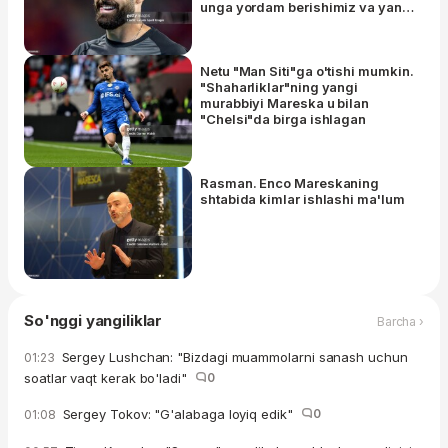
unga yordam berishimiz va yangi
g'oyalarga moslashishimiz kerak
- bu vaqt talab qiladi"
Netu "Man Siti"ga o'tishi mumkin.
"Shaharliklar"ning yangi
murabbiyi Mareska u bilan
"Chelsi"da birga ishlagan
Rasman. Enco Mareskaning
shtabida kimlar ishlashi ma'lum
So'nggi yangiliklar
Barcha ›
Sergey Lushchan: "Bizdagi muammolarni sanash uchun
01:23
soatlar vaqt kerak bo'ladi"
0
Sergey Tokov: "G'alabaga loyiq edik"
0
01:08