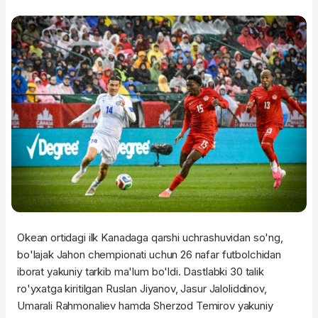
Okean ortidagi ilk Kanadaga qarshi uchrashuvidan so'ng,
bo'lajak Jahon chempionati uchun 26 nafar futbolchidan
iborat yakuniy tarkib ma'lum bo'ldi. Dastlabki 30 talik
ro'yxatga kiritilgan Ruslan Jiyanov, Jasur Jaloliddinov,
Umarali Rahmonaliev hamda Sherzod Temirov yakuniy