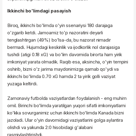
Ikkinchi bo'limdagi pasayish
Biroq, ikkinchi bo'limda o'yin ssenariysi 180 darajaga
o'zgarib ketdi. Jamoamiz to'p nazoratini deyarli
tenglashtirgan (49%) bo'lsa-da, bu nazorat nimadir
bermadi. Hujumdagi keskinlik va ijodkorlik nol darajasiga
tushdi (atigi 0.18 xG) va bo'lim davomida birorta ham yirik
imkoniyat yarata olmadik. Raqib esa, aksincha, o'yin tempini
oshirib, bizni o'z jarima maydonimizga qamab qo'ydi va
ikkinchi bo'limda 0.70 xG hamda 2 ta yirik golli vaziyat
yuzaga keltirdi.
Zamonaviy futbolda vaziyatlardan foydalanish - eng muhim
omil. Birinchi bo'limda yaratilgan yuqori sifatli imkoniyatlarni
ko'kka sovurganimiz uchun ikkinchi bo'limda Kanada bizni
jazoladi. Ular o'yin davomidagi vaziyatlarini golga aylantira
olishdi va yakunda 2:0 hisobidagi g'alabani
rasmiylashtirishdi.