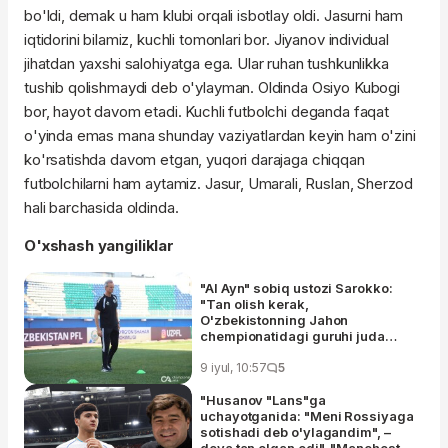
bo'ldi, demak u ham klubi orqali isbotlay oldi. Jasurni ham
iqtidorini bilamiz, kuchli tomonlari bor. Jiyanov individual
jihatdan yaxshi salohiyatga ega. Ular ruhan tushkunlikka
tushib qolishmaydi deb o'ylayman. Oldinda Osiyo Kubogi
bor, hayot davom etadi. Kuchli futbolchi deganda faqat
o'yinda emas mana shunday vaziyatlardan keyin ham o'zini
ko'rsatishda davom etgan, yuqori darajaga chiqqan
futbolchilarni ham aytamiz. Jasur, Umarali, Ruslan, Sherzod
hali barchasida oldinda.
O'xshash yangiliklar
"Al Ayn" sobiq ustozi Sarokko:
"Tan olish kerak,
O'zbekistonning Jahon
chempionatidagi guruhi juda
qiyin edi"
9 iyul, 10:57
5
"Husanov "Lans"ga
uchayotganida: "Meni Rossiyaga
sotishadi deb o'ylagandim", –
deya tan olgan edi". "Manchester