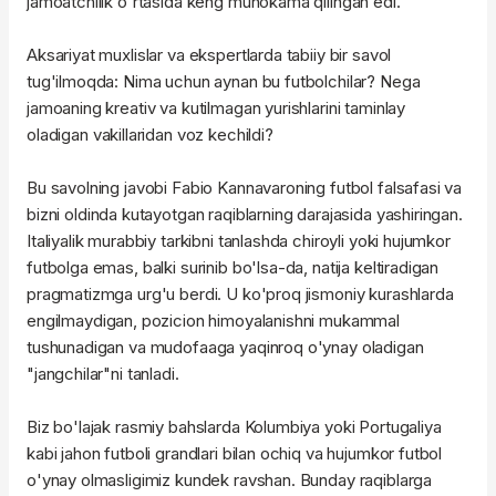
jamoatchilik o'rtasida keng muhokama qilingan edi.
Aksariyat muxlislar va ekspertlarda tabiiy bir savol
tug'ilmoqda: Nima uchun aynan bu futbolchilar? Nega
jamoaning kreativ va kutilmagan yurishlarini taminlay
oladigan vakillaridan voz kechildi?
Bu savolning javobi Fabio Kannavaroning futbol falsafasi va
bizni oldinda kutayotgan raqiblarning darajasida yashiringan.
Italiyalik murabbiy tarkibni tanlashda chiroyli yoki hujumkor
futbolga emas, balki surinib bo'lsa-da, natija keltiradigan
pragmatizmga urg'u berdi. U ko'proq jismoniy kurashlarda
engilmaydigan, pozicion himoyalanishni mukammal
tushunadigan va mudofaaga yaqinroq o'ynay oladigan
"jangchilar"ni tanladi.
Biz bo'lajak rasmiy bahslarda Kolumbiya yoki Portugaliya
kabi jahon futboli grandlari bilan ochiq va hujumkor futbol
o'ynay olmasligimiz kundek ravshan. Bunday raqiblarga