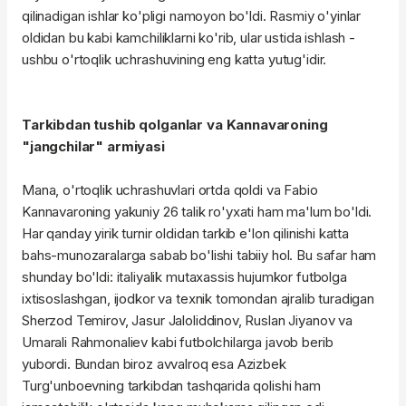
qilinadigan ishlar ko'pligi namoyon bo'ldi. Rasmiy o'yinlar
oldidan bu kabi kamchiliklarni ko'rib, ular ustida ishlash -
ushbu o'rtoqlik uchrashuvining eng katta yutug'idir.
Tarkibdan tushib qolganlar va Kannavaroning
"jangchilar" armiyasi
Mana, o'rtoqlik uchrashuvlari ortda qoldi va Fabio
Kannavaroning yakuniy 26 talik ro'yxati ham ma'lum bo'ldi.
Har qanday yirik turnir oldidan tarkib e'lon qilinishi katta
bahs-munozaralarga sabab bo'lishi tabiiy hol. Bu safar ham
shunday bo'ldi: italiyalik mutaxassis hujumkor futbolga
ixtisoslashgan, ijodkor va texnik tomondan ajralib turadigan
Sherzod Temirov, Jasur Jaloliddinov, Ruslan Jiyanov va
Umarali Rahmonaliev kabi futbolchilarga javob berib
yubordi. Bundan biroz avvalroq esa Azizbek
Turg'unboevning tarkibdan tashqarida qolishi ham