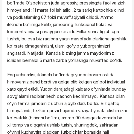
bo'limda O'zbekiston juda agressiv, pressingda faol va zich
himoyalandi: 11 marta fol ishlatildi, 2 ta sariq kartochka olindi
va podkatlarning 67 foizi muvaffaqiyatli chiqdi. Ammo
ikkinchi bo'limga kelib, jamoaning funkcional holati va
koncentraciyasi pasaygani sezildi. Follar soni atigi 4 taga
tushdi, bu esa biz raqibga yaqin masofada etarlicha qarshilik
ko'rsata olmaganimizni, ularni qo'yib yuborganimizni
anglatadi. Natijada, Kanada bizning jarima maydonimiz
ichidan bemalol 5 marta zarba yo'llashga muvaffaq bo'ldi.
Eng achinarlisi, ikkinchi bo'limdagi yuqori bosim ostida
himoyamiz pand berdi va golga olib kelgan qo'pol individual
xato qayd etildi. Yuqori darajadagi xalqaro o'yinlarda bunday
sovg'alarni raqiblar hech qachon kechirmaydi. Kanada bilan
o'yin terma jamoamiz uchun ajoyib dars bo'ldi. Biz qattiq
himoyalanib, tezkor qarshi hujumda vaziyat yarata olishimizni
ko'rsatdik (birinchi bo'lim), ammo 90 daqiqa davomida bir
xil temp va diqqatni ushlab turish, shuningdek, zahiradan
o'yinni kuchaytira oladigan futbolchilar borasida hali