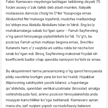
Fabio Kannavaro maydonga tashlagan tarkibning deyarli 70
foizini asosiy o'zak tarkib deb atash mumkin. Italiyalik
mutaxassis darvoza chizig'ini O'tkir Yusupovga emas
Abduvohid Ne'matovga topshirdi, mudofaa markazidagi
bo'shliqni esa Abdulla Abdullaev bilan to'ldirdi. Eng ko'p
muhokamalarga sabab bo'lgan qaror - Farruh Sayfievning
o'ng qanot himoyasiga joylashtirilishi bo'ldi. To'g'ri, bu
poziciya Farruh uchun mutlaqo begona emas, Srechko
Katanets ham o'z vaqtida uni ushbu rolda bir necha bor
sinab ko'rgan edi. Biroq, Sayfievning maksimal foydali ish
koefficienti baribir chap qanotda namoyon bo'lishi sir emas.
Bu eksperiment terma jamoamizning o'ng qanot himoyasida
jiddiy xavotirlar borligini yana bir bor ko'rsatdi. Hojiakbar
Alijonovning salohiyatini yaxshi bilamiz: u hujumlarga
qo'shilishda, qanotdan vertikal uzatmalar (krosslar) amalga
oshirishda juda faol, ammo pozicion himoyalanishda unda
muayyan kamchiliklar ko'zga tashlanadi. Kannavaro aynan
mana shu zaif nuqtani yopish va mudofaaviy balansni