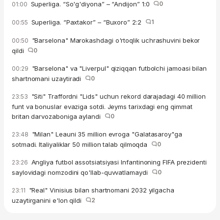
Superliga. “So'g'diyona” – “Andijon” 1:0
0
01:00
Superliga. “Paxtakor” – “Buxoro” 2:2
1
00:55
"Barselona" Marokashdagi o'rtoqlik uchrashuvini bekor
00:50
qildi
0
"Barselona" va "Liverpul" qiziqqan futbolchi jamoasi bilan
00:29
shartnomani uzaytiradi
0
"Siti" Traffordni "Lids" uchun rekord darajadagi 40 million
23:53
funt va bonuslar evaziga sotdi. Jeyms tarixdagi eng qimmat
britan darvozaboniga aylandi
0
"Milan" Leauni 35 million evroga "Galatasaroy"ga
23:48
sotmadi. Italiyaliklar 50 million talab qilmoqda
0
Angliya futbol assotsiatsiyasi Infantinoning FIFA prezidenti
23:26
saylovidagi nomzodini qo'llab-quvvatlamaydi
0
"Real" Vinisius bilan shartnomani 2032 yilgacha
23:11
uzaytirganini e'lon qildi
2