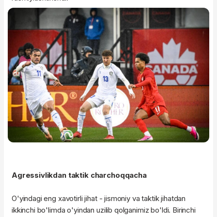
Agressivlikdan taktik charchoqqacha
O'yindagi eng xavotirli jihat - jismoniy va taktik jihatdan
ikkinchi bo'limda o'yindan uzilib qolganimiz bo'ldi. Birinchi