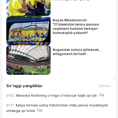
Boyan Miladinovich:
"O'zbekiston terma jamoasi
raqiblarni haddan tashqari
hurmat qilib yubordi"
Bugundan xulosa qilmasak,
ertaga kech bo'ladi!
So'nggi yangiliklar
Barcha ›
Mareska Rodrining o'rniga o'rinbosar topib qo'ydi
0
01:52
Italiya termasi sobiq futbolchilari milliy jamoa murabbiylar
01:17
shtabiga qo'shildi
0