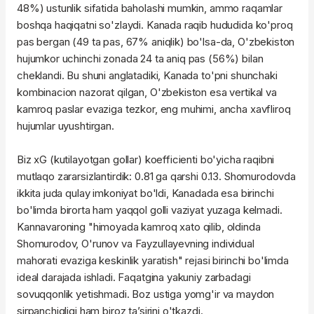
48%) ustunlik sifatida baholashi mumkin, ammo raqamlar
boshqa haqiqatni so'zlaydi. Kanada raqib hududida ko'proq
pas bergan (49 ta pas, 67% aniqlik) bo'lsa-da, O'zbekiston
hujumkor uchinchi zonada 24 ta aniq pas (56%) bilan
cheklandi. Bu shuni anglatadiki, Kanada to'pni shunchaki
kombinacion nazorat qilgan, O'zbekiston esa vertikal va
kamroq paslar evaziga tezkor, eng muhimi, ancha xavfliroq
hujumlar uyushtirgan.
Biz xG (kutilayotgan gollar) koefficienti bo'yicha raqibni
mutlaqo zararsizlantirdik: 0.81 ga qarshi 0.13. Shomurodovda
ikkita juda qulay imkoniyat bo'ldi, Kanadada esa birinchi
bo'limda birorta ham yaqqol golli vaziyat yuzaga kelmadi.
Kannavaroning "himoyada kamroq xato qilib, oldinda
Shomurodov, O'runov va Fayzullayevning individual
mahorati evaziga keskinlik yaratish" rejasi birinchi bo'limda
ideal darajada ishladi. Faqatgina yakuniy zarbadagi
sovuqqonlik yetishmadi. Boz ustiga yomg'ir va maydon
sirpanchiqligi ham biroz ta’sirini o'tkazdi.