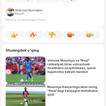
Sherzod Nurmatov
Muallif
Manba: x.com/JorgeCPicon
1
1
1
0
0
Shuningdek o'qing
Vinisius Mourinyu va "Real"
rahbariyati bilan uchrashadi.
Shartnoma uzaytirilmasa, qanot
hujumchisi ketishi mumkin
Mourinyu Kamavinga bilan uning
“Real”dagi kelajagini muhokama
qildi