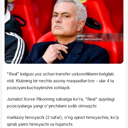
"Real" kelgusi yoz uchun transfer ustuvorliklarini belgilab
oldi. Klubning bir nechta asosiy maqsadlari bor - ular 4 ta
poziciyani kuchaytirishni xohlaydi.
Jurnalist Xorxe Pikonning xabariga ko'ra, "Real" quyidagi
poziciyalarga yangi o'yinchilarni sotib olmoqchi:
markaziy himoyachi (2 nafar), o'ng qanot himoyachisi, ko'p
qirrali yarim himoyachi va hujumchi.