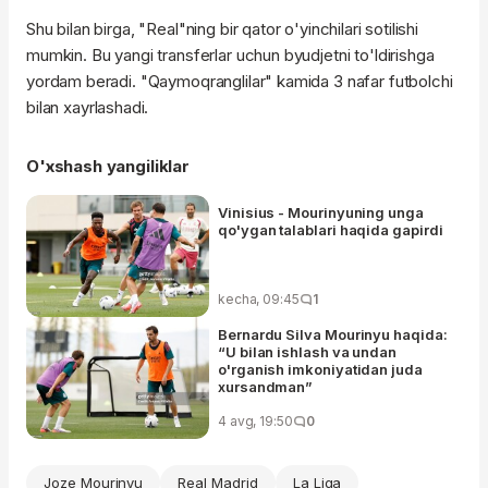
Shu bilan birga, "Real"ning bir qator o'yinchilari sotilishi
mumkin. Bu yangi transferlar uchun byudjetni to'ldirishga
yordam beradi. "Qaymoqranglilar" kamida 3 nafar futbolchi
bilan xayrlashadi.
O'xshash yangiliklar
Vinisius - Mourinyuning unga
qo'ygan talablari haqida gapirdi
kecha, 09:45
1
Bernardu Silva Mourinyu haqida:
“U bilan ishlash va undan
o'rganish imkoniyatidan juda
xursandman”
4 avg, 19:50
0
Joze Mourinyu
Real Madrid
La Liga