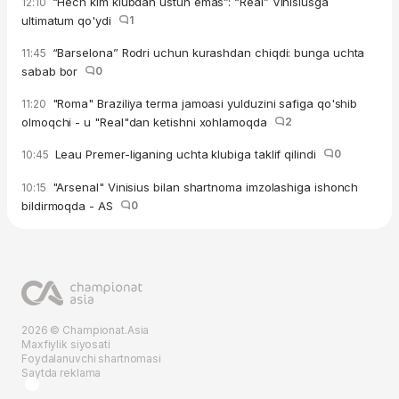
“Hech kim klubdan ustun emas”: “Real” Vinisiusga
12:10
ultimatum qo'ydi
1
“Barselona” Rodri uchun kurashdan chiqdi: bunga uchta
11:45
sabab bor
0
"Roma" Braziliya terma jamoasi yulduzini safiga qo'shib
11:20
olmoqchi - u "Real"dan ketishni xohlamoqda
2
Leau Premer-liganing uchta klubiga taklif qilindi
0
10:45
"Arsenal" Vinisius bilan shartnoma imzolashiga ishonch
10:15
bildirmoqda - AS
0
2026 © Championat.Asia
Maxfiylik siyosati
Foydalanuvchi shartnomasi
Saytda reklama