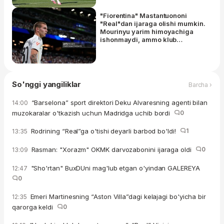
"Fiorentina" Mastantuononi
"Real"dan ijaraga olishi mumkin.
Mourinyu yarim himoyachiga
ishonmaydi, ammo klub
Frankoning salohiyatini biladi
So'nggi yangiliklar
Barcha ›
“Barselona” sport direktori Deku Alvaresning agenti bilan
14:00
muzokaralar o'tkazish uchun Madridga uchib bordi
0
Rodrining “Real”ga o'tishi deyarli barbod bo'ldi!
1
13:35
Rasman: "Xorazm" OKMK darvozabonini ijaraga oldi
0
13:09
"Sho'rtan" BuxDUni mag'lub etgan o'yindan GALEREYA
12:47
0
Emeri Martinesning “Aston Villa”dagi kelajagi bo'yicha bir
12:35
qarorga keldi
0