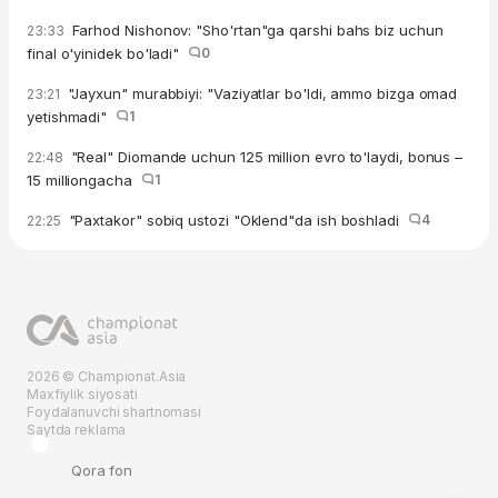
Farhod Nishonov: "Sho'rtan"ga qarshi bahs biz uchun
23:33
final o'yinidek bo'ladi"
0
"Jayxun" murabbiyi: "Vaziyatlar bo'ldi, ammo bizga omad
23:21
yetishmadi"
1
"Real" Diomande uchun 125 million evro to'laydi, bonus –
22:48
15 milliongacha
1
"Paxtakor" sobiq ustozi "Oklend"da ish boshladi
4
22:25
2026 © Championat.Asia
Maxfiylik siyosati
Foydalanuvchi shartnomasi
Saytda reklama
Qora fon