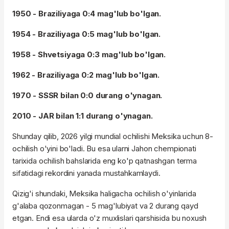
1950 - Braziliyaga 0:4 mag'lub bo'lgan.
1954 - Braziliyaga 0:5 mag'lub bo'lgan.
1958 - Shvetsiyaga 0:3 mag'lub bo'lgan.
1962 - Braziliyaga 0:2 mag'lub bo'lgan.
1970 - SSSR bilan 0:0 durang o'ynagan.
2010 - JAR bilan 1:1 durang o'ynagan.
Shunday qilib, 2026 yilgi mundial ochilishi Meksika uchun 8-
ochilish o'yini bo'ladi. Bu esa ularni Jahon chempionati
tarixida ochilish bahslarida eng ko'p qatnashgan terma
sifatidagi rekordini yanada mustahkamlaydi.
Qizig'i shundaki, Meksika haligacha ochilish o'yinlarida
g'alaba qozonmagan - 5 mag'lubiyat va 2 durang qayd
etgan. Endi esa ularda o'z muxlislari qarshisida bu noxush