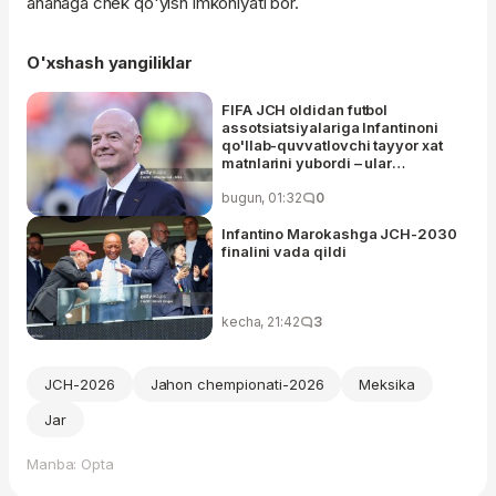
ananaga chek qo'yish imkoniyati bor.
O'xshash yangiliklar
FIFA JCH oldidan futbol
assotsiatsiyalariga Infantinoni
qo'llab-quvvatlovchi tayyor xat
matnlarini yubordi – ular
allaqachon tashkilot rahbarlari
nomidan imzolab qo'yilgan
bugun, 01:32
0
Infantino Marokashga JCH-2030
finalini vada qildi
kecha, 21:42
3
JCH-2026
Jahon chempionati-2026
Meksika
Jar
Manba: Opta