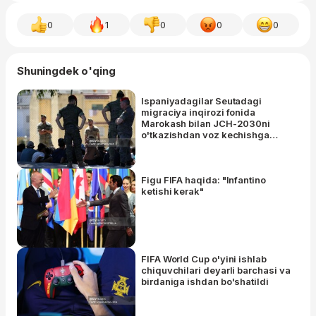
0
1
0
0
0
Shuningdek o'qing
Ispaniyadagilar Seutadagi
migraciya inqirozi fonida
Marokash bilan JCH-2030ni
o'tkazishdan voz kechishga
chaqirishdi
Figu FIFA haqida: "Infantino
ketishi kerak"
FIFA World Cup o'yini ishlab
chiquvchilari deyarli barchasi va
birdaniga ishdan bo'shatildi