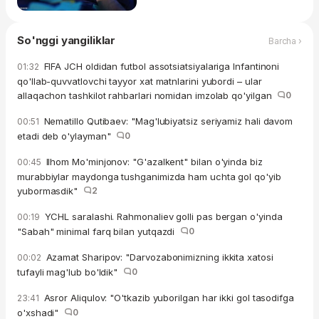
So'nggi yangiliklar
Barcha ›
FIFA JCH oldidan futbol assotsiatsiyalariga Infantinoni
01:32
qo'llab-quvvatlovchi tayyor xat matnlarini yubordi – ular
allaqachon tashkilot rahbarlari nomidan imzolab qo'yilgan
0
Nematillo Qutibaev: "Mag'lubiyatsiz seriyamiz hali davom
00:51
etadi deb o'ylayman"
0
Ilhom Mo'minjonov: "G'azalkent" bilan o'yinda biz
00:45
murabbiylar maydonga tushganimizda ham uchta gol qo'yib
yubormasdik"
2
YCHL saralashi. Rahmonaliev golli pas bergan o'yinda
00:19
"Sabah" minimal farq bilan yutqazdi
0
Azamat Sharipov: "Darvozabonimizning ikkita xatosi
00:02
tufayli mag'lub bo'ldik"
0
Asror Aliqulov: "O'tkazib yuborilgan har ikki gol tasodifga
23:41
o'xshadi"
0