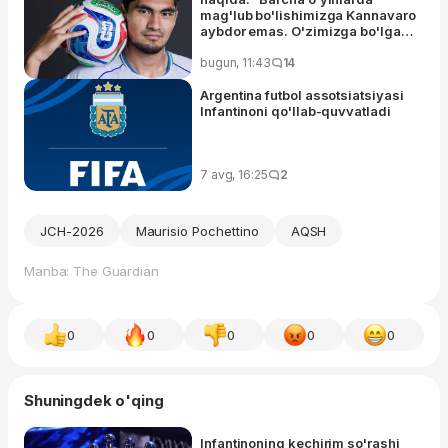
mag'lub bo'lishimizga Kannavaro
aybdor emas. O'zimizga bo'lgan
ishonchimiz unchalik emas edi,
hayajonlandik”
bugun, 11:43
14
Argentina futbol assotsiatsiyasi
Infantinoni qo'llab-quvvatladi
7 avg, 16:25
2
JCH-2026
Maurisio Pochettino
AQSH
Manba: The Guardian
0
0
0
0
0
Shuningdek o'qing
Infantinoning kechirim so'rashi