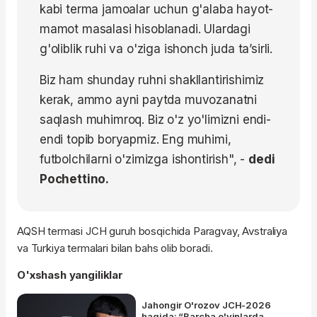
kabi terma jamoalar uchun g'alaba hayot-
mamot masalasi hisoblanadi. Ulardagi
g'oliblik ruhi va o'ziga ishonch juda ta’sirli.
Biz ham shunday ruhni shakllantirishimiz
kerak, ammo ayni paytda muvozanatni
saqlash muhimroq. Biz o'z yo'limizni endi-
endi topib boryapmiz. Eng muhimi,
futbolchilarni o'zimizga ishontirish", -
dedi
Pochettino.
AQSH termasi JCH guruh bosqichida Paragvay, Avstraliya
va Turkiya termalari bilan bahs olib boradi.
O'xshash yangiliklar
Jahongir O'rozov JCH-2026
haqida: “Barcha o'yinlarda