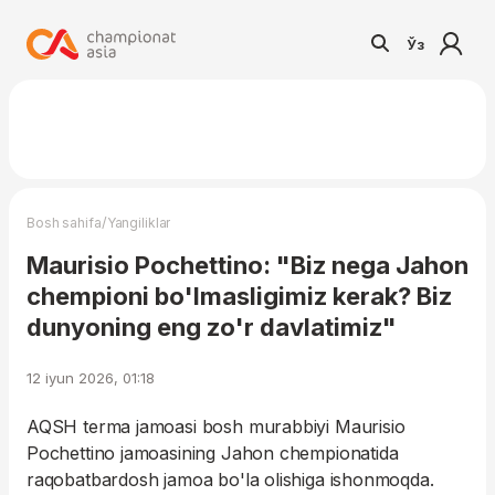
Ўз
/
Bosh sahifa
Yangiliklar
Maurisio Pochettino: "Biz nega Jahon
chempioni bo'lmasligimiz kerak? Biz
dunyoning eng zo'r davlatimiz"
12 iyun 2026, 01:18
AQSH terma jamoasi bosh murabbiyi Maurisio
Pochettino jamoasining Jahon chempionatida
raqobatbardosh jamoa bo'la olishiga ishonmoqda.