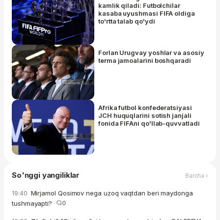
kamlik qiladi: Futbolchilar
kasaba uyushmasi FIFA oldiga
to'rtta talab qo'ydi
Forlan Urugvay yoshlar va asosiy
terma jamoalarini boshqaradi
Afrika futbol konfederatsiyasi
JCH huquqlarini sotish janjali
fonida FIFAni qo'llab-quvvatladi
So'nggi yangiliklar
Barcha ›
Mirjamol Qosimov nega uzoq vaqtdan beri maydonga
19:40
tushmayapti?
0