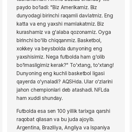
paydo bo'ladi: "Biz Amerikamiz. Biz
dunyodagi birinchi raqamli davlatmiz. Eng
katta va eng yaxshi mamlakatmiz. Biz
kurashamiz va g'alaba qozonamiz. Oyga
birinchi bo'lib chiqqanmiz. Basketbol,
xokkey va beysbolda dunyoning eng
yaxshisimiz. Nega futbolda ham g'olib
bo'lmasligimiz kerak?" To'xtang, to'xtang!
Dunyoning eng kuchli basketbol ligasi
qayerda o'ynaladi? AQSHda. Ular o'zlarini
jahon chempionlari deb atashadi. NFLda
ham xuddi shunday.
Futbolda esa sen 100 yillik tarixga qarshi
raqobat qilasan va bu juda ajoyib.
Argentina, Braziliya, Angliya va Ispaniya