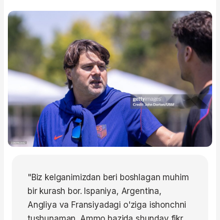
"Biz kelganimizdan beri boshlagan muhim
bir kurash bor. Ispaniya, Argentina,
Angliya va Fransiyadagi o'ziga ishonchni
tushunaman. Ammo bazida shunday fikr