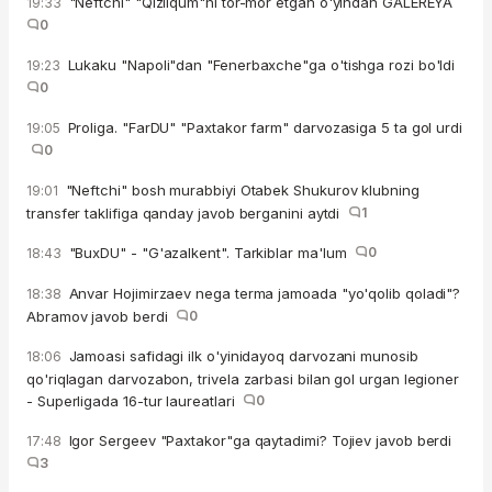
"Neftchi" "Qizilqum"ni tor-mor etgan o'yindan GALEREYA
19:33
0
Lukaku "Napoli"dan "Fenerbaxche"ga o'tishga rozi bo'ldi
19:23
0
Proliga. "FarDU" "Paxtakor farm" darvozasiga 5 ta gol urdi
19:05
0
"Neftchi" bosh murabbiyi Otabek Shukurov klubning
19:01
transfer taklifiga qanday javob berganini aytdi
1
"BuxDU" - "G'azalkent". Tarkiblar ma'lum
0
18:43
Anvar Hojimirzaev nega terma jamoada "yo'qolib qoladi"?
18:38
Abramov javob berdi
0
Jamoasi safidagi ilk o'yinidayoq darvozani munosib
18:06
qo'riqlagan darvozabon, trivela zarbasi bilan gol urgan legioner
- Superligada 16-tur laureatlari
0
Igor Sergeev "Paxtakor"ga qaytadimi? Tojiev javob berdi
17:48
3