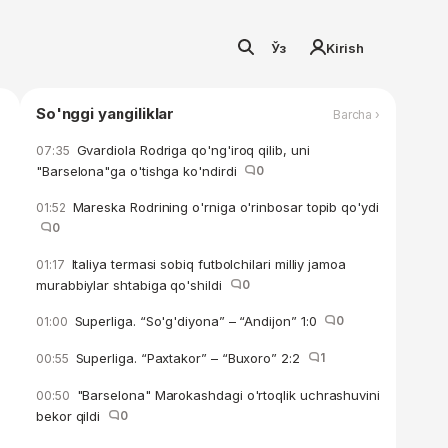
Ўз
Kirish
So'nggi yangiliklar
Barcha ›
Gvardiola Rodriga qo'ng'iroq qilib, uni
07:35
"Barselona"ga o'tishga ko'ndirdi
0
Mareska Rodrining o'rniga o'rinbosar topib qo'ydi
01:52
0
Italiya termasi sobiq futbolchilari milliy jamoa
01:17
murabbiylar shtabiga qo'shildi
0
Superliga. “So'g'diyona” – “Andijon” 1:0
0
01:00
Superliga. “Paxtakor” – “Buxoro” 2:2
1
00:55
"Barselona" Marokashdagi o'rtoqlik uchrashuvini
00:50
bekor qildi
0