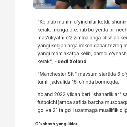
"Ko'plab muhim o'yinchilar ketdi, shunin
kerak, menga o'xshab bu yerda bir nech
mas'uliyatni o'z zimmalariga olishlari k
yangi kelganlarga imkon qadar tezroq 
yangi mamlakatga kelib, darhol o'ynash 
kerak",
- dedi Xoland
"Manchester Siti" mavsum startida 3 o'
turnir jadvalida 16-o'rinda bormoqda.
Xoland 2022 yildan beri "shaharliklar" s
futbolchi jamoa safida barcha musobaqa
gol va 21 ta golli uzatmaga mualliflik qil
O'xshash yangiliklar