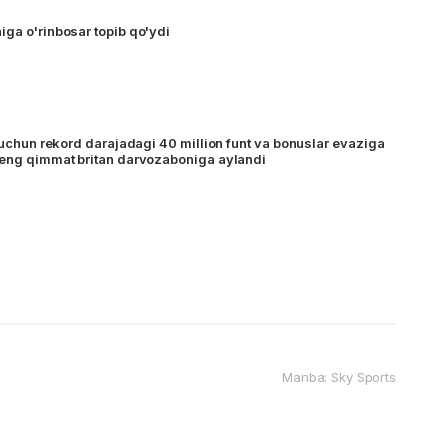
iga o'rinbosar topib qo'ydi
" uchun rekord darajadagi 40 million funt va bonuslar evaziga
 eng qimmat britan darvozaboniga aylandi
Manba: Sky Sports