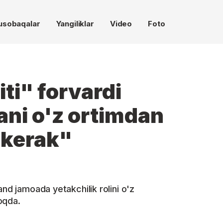
usobaqalar
Yangiliklar
Video
Foto
ti" forvardi
ni o'z ortimdan
 kerak"
and jamoada yetakchilik rolini o'z
oqda.