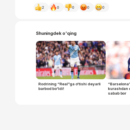
2
0
0
0
0
Shuningdek o'qing
Rodrining “Real”ga o'tishi deyarli
“Barselona
barbod bo'ldi!
kurashdan c
sabab bor