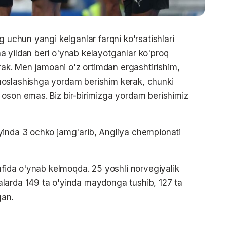
g uchun yangi kelganlar farqni ko'rsatishlari
a yildan beri o'ynab kelayotganlar ko'proq
erak. Men jamoani o'z ortimdan ergashtirishim,
moslashishga yordam berishim kerak, chunki
oson emas. Biz bir-birimizga yordam berishimiz
yinda 3 ochko jamg'arib, Angliya chempionati
afida o'ynab kelmoqda. 25 yoshli norvegiyalik
larda 149 ta o'yinda maydonga tushib, 127 ta
gan.