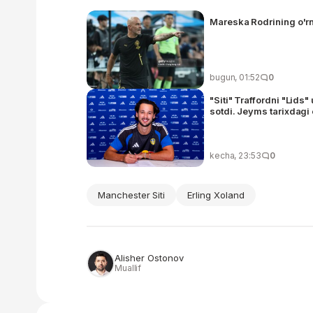
Mareska Rodrining o'rn
bugun, 01:52
0
"Siti" Traffordni "Lids
sotdi. Jeyms tarixdagi
kecha, 23:53
0
Manchester Siti
Erling Xoland
Alisher Ostonov
Muallif