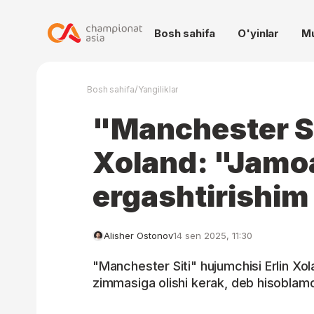
Bosh sahifa
O'yinlar
M
/
Bosh sahifa
Yangiliklar
"Manchester Si
Xoland: "Jamoa
ergashtirishim
Alisher Ostonov
14 sen 2025, 11:30
"Manchester Siti" hujumchisi Erlin Xol
zimmasiga olishi kerak, deb hisoblam