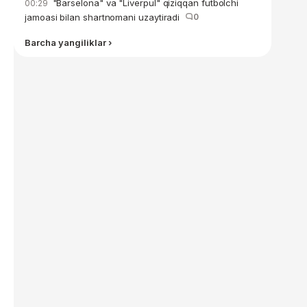
"Barselona" va "Liverpul" qiziqqan futbolchi
00:29
jamoasi bilan shartnomani uzaytiradi
0
Barcha yangiliklar ›