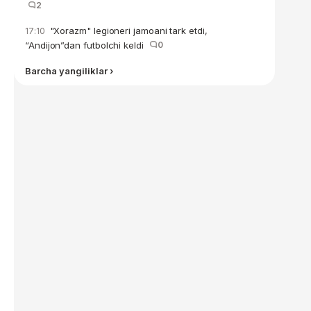
2
"Xorazm" legioneri jamoani tark etdi,
17:10
“Andijon”dan futbolchi keldi
0
Barcha yangiliklar ›