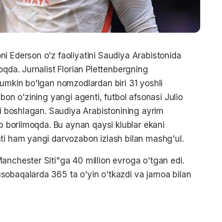
i Ederson o'z faoliyatini Saudiya Arabistonida
oqda. Jurnalist Florian Plettenbergning
mumkin bo'lgan nomzodlardan biri 31 yoshli
bon o'zining yangi agenti, futbol afsonasi Julio
ni boshlagan. Saudiya Arabistonining ayrim
ib borilmoqda. Bu aynan qaysi klublar ekani
ti ham yangi darvozabon izlash bilan mashg'ul.
anchester Siti"ga 40 million evroga o'tgan edi.
sobaqalarda 365 ta o'yin o'tkazdi va jamoa bilan