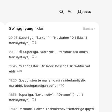
Ўз
Kirish
So'nggi yangiliklar
Barcha ›
Superliga. "Surxon" – "Navbahor" 0:1 (Matnli
20:05
translyatsiya)
3
🔴 Superliga. "Xorazm" – "Mashal" 0:0 (matnli
20:00
translyatsiya)
0
“Manchester Siti” Rodri bo'yicha ilk taklifni rad
19:45
etdi
0
Qozog'iston terma jamoasini niderlandiyalik
19:20
murabbiy boshqaradigan bo'ldi
0
Superliga. "Lokomotiv" – "Dinamo" (matnli
18:56
translyatsiya)
1
Rasman: Bilolxon Toshmirzaev “Neftchi”ga qaytdi
17:37