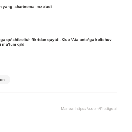
an yangi shartnoma imzoladi
a qo'shib olish fikridan qaytdi. Klub "Atalanta"ga kelishuv
i ma'lum qildi
oni
Manba: https://x.com/Plettigoal