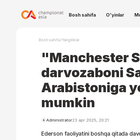
Bosh sahifa
O'yinlar
M
/
Bosh sahifa
Yangiliklar
"Manchester Si
darvozaboni S
Arabistoniga yo
mumkin
Administrator
23 apr 2025, 20:21
Ederson faoliyatini boshqa qitada dav