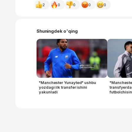
2
0
0
0
0
Shuningdek o'qing
"Manchester Yunayted" ushbu
"Manchester
yozdagi ilk transfer ishini
transfyerda
yakunladi
futbolchisin