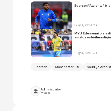
Ederson "Atalanta" bil
17 iyul, 23:54
2
MYU Edersonni o'z safig
amalga oshirilmasligin
10 iyul, 23:58
1
Ederson
Manchester Siti
Saudiya Arabist
Administrator
Muallif