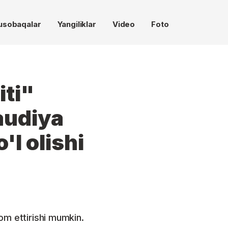
usobaqalar
Yangiliklar
Video
Foto
ti"
audiya
'l olishi
om ettirishi mumkin.