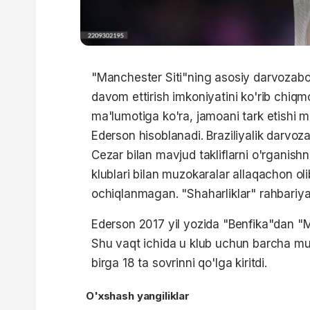
"Manchester Siti"ning asosiy darvozabon
davom ettirish imkoniyatini ko'rib chiqm
ma'lumotiga ko'ra, jamoani tark etishi 
Ederson hisoblanadi. Braziliyalik darvoza
Cezar bilan mavjud takliflarni o'rganish
klublari bilan muzokaralar allaqachon ol
ochiqlanmagan. "Shaharliklar" rahbariya
Ederson 2017 yil yozida "Benfika"dan "M
Shu vaqt ichida u klub uchun barcha mu
birga 18 ta sovrinni qo'lga kiritdi.
O'xshash yangiliklar