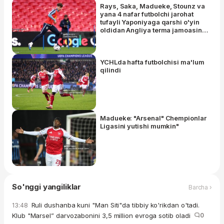
Rays, Saka, Madueke, Stounz va
yana 4 nafar futbolchi jarohat
tufayli Yaponiyaga qarshi o'yin
oldidan Angliya terma jamoasini
tark etdi
YCHLda hafta futbolchisi ma'lum
qilindi
Madueke: "Arsenal" Chempionlar
Ligasini yutishi mumkin"
So'nggi yangiliklar
Barcha ›
Ruli dushanba kuni "Man Siti"da tibbiy ko'rikdan o'tadi.
13:48
Klub "Marsel” darvozabonini 3,5 million evroga sotib oladi
0