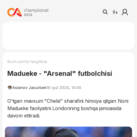
Ўз
/
Bosh sahifa
Yangiliklar
Madueke - "Arsenal" futbolchisi
Aslanov Jasurbek
16 iyul 2025, 14:00
O'tgan mavsum "Chelsi" sharafini himoya qilgan Noni
Madueke faoliyatini Londonning boshqa jamoasida
davom ettiradi.