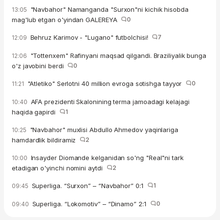
"Navbahor" Namanganda "Surxon"ni kichik hisobda
13:05
mag'lub etgan o'yindan GALEREYA
0
Behruz Karimov - "Lugano" futbolchisi!
7
12:09
"Tottenxem" Rafinyani maqsad qilgandi. Braziliyalik bunga
12:06
o'z javobini berdi
0
"Atletiko" Serlotni 40 million evroga sotishga tayyor
0
11:21
AFA prezidenti Skalonining terma jamoadagi kelajagi
10:40
haqida gapirdi
1
"Navbahor" muxlisi Abdullo Ahmedov yaqinlariga
10:25
hamdardlik bildiramiz
2
Insayder Diomande kelganidan so'ng "Real"ni tark
10:00
etadigan o'yinchi nomini aytdi
2
Superliga. “Surxon” – “Navbahor” 0:1
1
09:45
Superliga. “Lokomotiv” – “Dinamo” 2:1
0
09:40