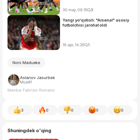
30 may, 09:15
3
Yangi yo'qotish: "Arsenal" asosiy
futbolchisi jarohat oldi
16 apr, 14:35
1
Noni Madueke
Aslanov Jasurbek
Muallif
Manba: Fabrizio Romano
3
0
0
0
0
Shuningdek o'qing