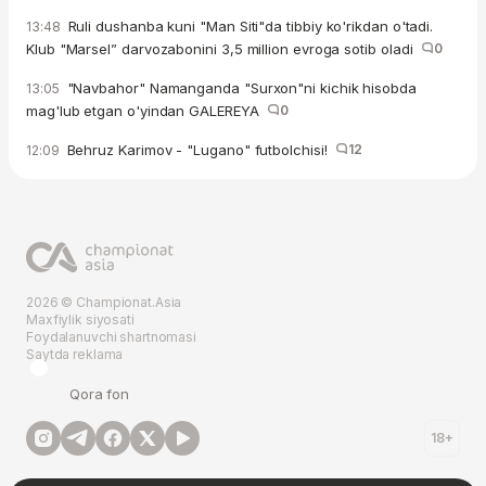
Ruli dushanba kuni "Man Siti"da tibbiy ko'rikdan o'tadi.
13:48
Klub "Marsel” darvozabonini 3,5 million evroga sotib oladi
0
"Navbahor" Namanganda "Surxon"ni kichik hisobda
13:05
mag'lub etgan o'yindan GALEREYA
0
Behruz Karimov - "Lugano" futbolchisi!
12
12:09
2026 © Championat.Asia
Maxfiylik siyosati
Foydalanuvchi shartnomasi
Saytda reklama
Qora fon
18+