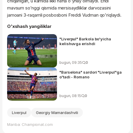
chiqarilgan, u kamida ikki hafta o'ynay olmaydi. Endi
mavsum so'nggi qismida mersisaydliklar darvozasini
jamoani 3-raqamli posbosboni Freddi Vudman qo'riqlaydi.
O'xshash yangiliklar
"Liverpul" Barkola bo'yicha
kelishuvga erishdi
bugun, 09:35
0
"Barselona" sardori "Liverpul"ga
o'tadi - Romano
bugun, 08:15
0
Liverpul
Georgiy Mamardashvili
Manba: Championat.com