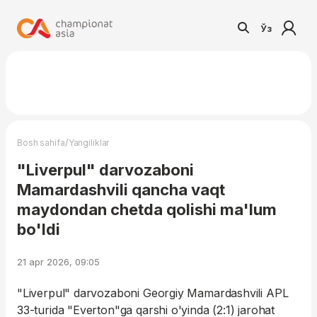
Ўз
/
Bosh sahifa
Yangiliklar
"Liverpul" darvozaboni
Mamardashvili qancha vaqt
maydondan chetda qolishi ma'lum
bo'ldi
21 apr 2026, 09:05
"Liverpul" darvozaboni Georgiy Mamardashvili APL
33-turida "Everton"ga qarshi o'yinda (2:1) jarohat