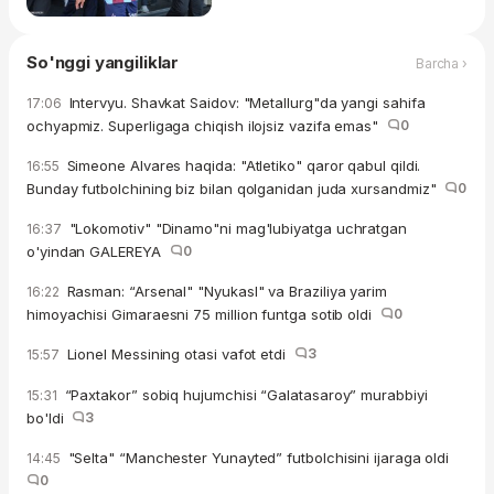
So'nggi yangiliklar
Barcha ›
Intervyu. Shavkat Saidov: "Metallurg"da yangi sahifa
17:06
ochyapmiz. Superligaga chiqish ilojsiz vazifa emas"
0
Simeone Alvares haqida: "Atletiko" qaror qabul qildi.
16:55
Bunday futbolchining biz bilan qolganidan juda xursandmiz"
0
"Lokomotiv" "Dinamo"ni mag'lubiyatga uchratgan
16:37
o'yindan GALEREYA
0
Rasman: “Arsenal" "Nyukasl" va Braziliya yarim
16:22
himoyachisi Gimaraesni 75 million funtga sotib oldi
0
Lionel Messining otasi vafot etdi
3
15:57
“Paxtakor” sobiq hujumchisi “Galatasaroy” murabbiyi
15:31
bo'ldi
3
"Selta" “Manchester Yunayted” futbolchisini ijaraga oldi
14:45
0