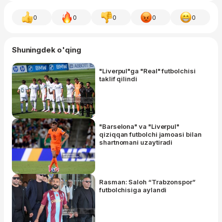
0
0
0
0
0
Shuningdek o'qing
"Liverpul"ga "Real" futbolchisi
taklif qilindi
"Barselona" va "Liverpul"
qiziqqan futbolchi jamoasi bilan
shartnomani uzaytiradi
Rasman: Saloh “Trabzonspor”
futbolchisiga aylandi