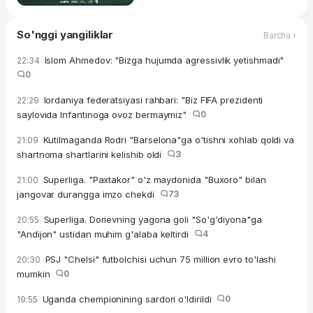
So'nggi yangiliklar
Barcha ›
Islom Ahmedov: "Bizga hujumda agressivlik yetishmadi"
22:34
0
Iordaniya federatsiyasi rahbari: "Biz FIFA prezidenti
22:29
saylovida Infantinoga ovoz bermaymiz"
0
Kutilmaganda Rodri "Barselona"ga o'tishni xohlab qoldi va
21:09
shartnoma shartlarini kelishib oldi
3
Superliga. "Paxtakor" o'z maydonida "Buxoro" bilan
21:00
jangovar durangga imzo chekdi
73
Superliga. Dorievning yagona goli "So'g'diyona"ga
20:55
"Andijon" ustidan muhim g'alaba keltirdi
4
PSJ "Chelsi" futbolchisi uchun 75 million evro to'lashi
20:30
mumkin
0
Uganda chempionining sardori o'ldirildi
0
19:55