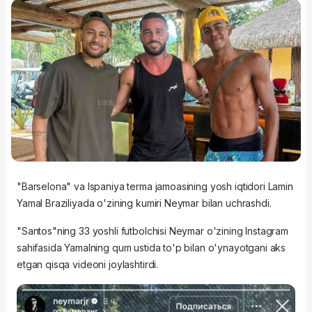
"Barselona" va Ispaniya terma jamoasining yosh iqtidori Lamin
Yamal Braziliyada o'zining kumiri Neymar bilan uchrashdi.
"Santos"ning 33 yoshli futbolchisi Neymar o'zining Instagram
sahifasida Yamalning qum ustida to'p bilan o'ynayotgani aks
etgan qisqa videoni joylashtirdi.