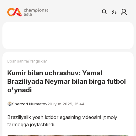
Ўз
/
Bosh sahifa
Yangiliklar
Kumir bilan uchrashuv: Yamal
Braziliyada Neymar bilan birga futbol
o'ynadi
Sherzod Nurmatov
20 iyun 2025, 15:44
Braziliyalik yosh iqtidor egasining videosini ijtimoiy
tarmoqqa joylashtirdi.