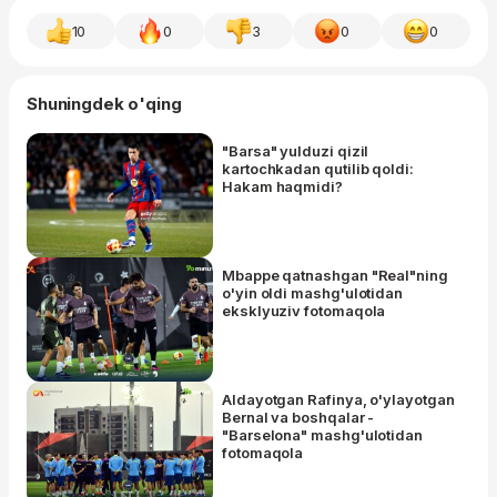
10
0
3
0
0
Shuningdek o'qing
"Barsa" yulduzi qizil
kartochkadan qutilib qoldi:
Hakam haqmidi?
Mbappe qatnashgan "Real"ning
o'yin oldi mashg'ulotidan
eksklyuziv fotomaqola
Aldayotgan Rafinya, o'ylayotgan
Bernal va boshqalar -
"Barselona" mashg'ulotidan
fotomaqola