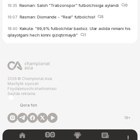
Rasman: Saloh “Trabzonspor” futbolchisiga aylandi
0
19:35
Rasman: Diomande - “Real” futbolchisi!
5
19:07
Kakuta: “99,9% futbolchilar baxtsiz. Ular aslida nimani his
18:40
qilayotgani hech kimni qiziqtirmaydi”
1
2026 © Championat.Asia
Maxfiylik siyosati
Foydalanuvchi shartnomasi
Saytda reklama
Qora fon
18+