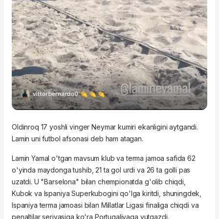
Oldinroq 17 yoshli vinger Neymar kumiri ekanligini aytgandi.
Lamin uni futbol afsonasi deb ham atagan.
Lamin Yamal o'tgan mavsum klub va terma jamoa safida 62
o'yinda maydonga tushib, 21 ta gol urdi va 26 ta golli pas
uzatdi. U "Barselona" bilan chempionatda g'olib chiqdi,
Kubok va Ispaniya Superkubogini qo'lga kiritdi, shuningdek,
Ispaniya terma jamoasi bilan Millatlar Ligasi finaliga chiqdi va
penaltilar seriyasiga ko'ra Portugaliyaga yutqazdi.