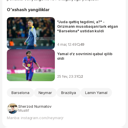
O'xshash yangiliklar
"Juda qattiq tegdimi, a?" -
Grizmann musobaqani tark etgan
"Barselona" ustidan kuldi
4 mar, 12:49
49
Yamal o'z sovrinini qabul qilib
oldi
25 fev, 23:31
2
Barselona
Neymar
Braziliya
Lamin Yamal
Sherzod Nurmatov
Muallif
Manba: instagram.com/neymarjr