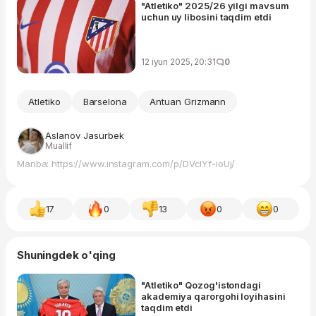
"Atletiko" 2025/26 yilgi mavsum
uchun uy libosini taqdim etdi
12 iyun 2025, 20:31
0
Atletiko
Barselona
Antuan Grizmann
Aslanov Jasurbek
Muallif
Manba: https://www.instagram.com/p/DVcIYf-ioUj/
17
0
13
0
0
Shuningdek o'qing
"Atletiko" Qozog'istondagi
akademiya qarorgohi loyihasini
taqdim etdi