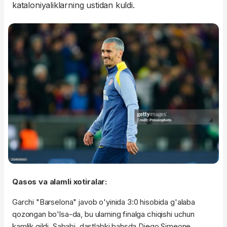
kataloniyaliklarning ustidan kuldi.
Qasos va alamli xotiralar:
Garchi "Barselona" javob o'yinida 3:0 hisobida g'alaba
qozongan bo'lsa-da, bu ularning finalga chiqishi uchun
kamlik qildi. Sababi, dastlabki bahsda Diego Simeone