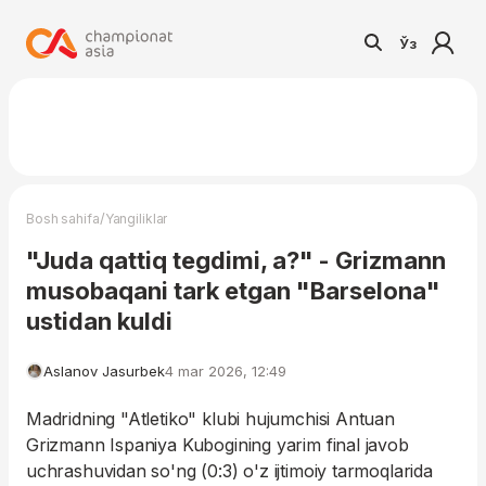
Ўз
/
Bosh sahifa
Yangiliklar
"Juda qattiq tegdimi, a?" - Grizmann
musobaqani tark etgan "Barselona"
ustidan kuldi
Aslanov Jasurbek
4 mar 2026, 12:49
Madridning "Atletiko" klubi hujumchisi Antuan
Grizmann Ispaniya Kubogining yarim final javob
uchrashuvidan so'ng (0:3) o'z ijtimoiy tarmoqlarida