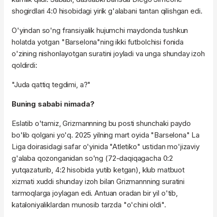
shogirdlari 4:0 hisobidagi yirik g'alabani tantan qilishgan edi.
O'yindan so'ng fransiyalik hujumchi maydonda tushkun
holatda yotgan "Barselona"ning ikki futbolchisi fonida
o'zining nishonlayotgan suratini joyladi va unga shunday izoh
qoldirdi:
"Juda qattiq tegdimi, a?"
Buning sababi nimada?
Eslatib o'tamiz, Grizmannning bu posti shunchaki paydo
bo'lib qolgani yo'q. 2025 yilning mart oyida "Barselona" La
Liga doirasidagi safar o'yinida "Atletiko" ustidan mo'jizaviy
g'alaba qozonganidan so'ng (72-daqiqagacha 0:2
yutqazaturib, 4:2 hisobida yutib ketgan), klub matbuot
xizmati xuddi shunday izoh bilan Grizmannning suratini
tarmoqlarga joylagan edi. Antuan oradan bir yil o'tib,
kataloniyaliklardan munosib tarzda "o'chini oldi".