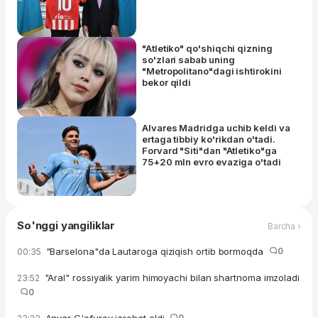
"Atletiko" qo'shiqchi qizning
so'zlari sabab uning
"Metropolitano"dagi ishtirokini
bekor qildi
Alvares Madridga uchib keldi va
ertaga tibbiy ko'rikdan o'tadi.
Forvard "Siti"dan "Atletiko"ga
75+20 mln evro evaziga o'tadi
So'nggi yangiliklar
Barcha ›
"Barselona"da Lautaroga qiziqish ortib bormoqda
0
00:35
"Aral" rossiyalik yarim himoyachi bilan shartnoma imzoladi
23:52
0
0