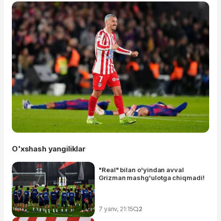
O'xshash yangiliklar
"Real" bilan o'yindan avval
Grizman mashg'ulotga chiqmadi!
7 yanv, 21:15
2