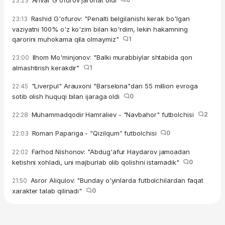
Anvar G'ofurov jarohat oldi
23:23
Rashid G'ofurov: "Penalti belgilanishi kerak bo'lgan
23:13
vaziyatni 100% o'z ko'zim bilan ko'rdim, lekin hakamning
qarorini muhokama qila olmaymiz"
1
Ilhom Mo'minjonov: "Balki murabbiylar shtabida qon
23:00
almashtirish kerakdir"
1
"Liverpul" Arauxoni "Barselona"dan 55 million evroga
22:45
sotib olish huquqi bilan ijaraga oldi
0
Muhammadqodir Hamraliev - "Navbahor" futbolchisi
2
22:28
Roman Papariga - “Qizilqum” futbolchisi
0
22:03
Farhod Nishonov: "Abdug'afur Haydarov jamoadan
22:02
ketishni xohladi, uni majburlab olib qolishni istamadik"
0
Asror Aliqulov: "Bunday o'yinlarda futbolchilardan faqat
21:50
xarakter talab qilinadi"
0