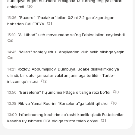
dubl qayd etgan hujumchi. Proligada 13-turning eng yaxshilari
aniqlandi
0
"Buxoro" "Paxtakor" bilan 0:2 ni 2:2 ga o'zgartirgan
15:36
bahsdan GALEREYA
1
“Al Ittihod” uch mavsumdan so'ng Fabino bilan xayrlashdi
15:10
0
"Milan" sobiq yulduzi Angliyadan klub sotib olishga yaqin
14:45
0
Kozlov, Abdumajidov, Dumbuya, Boake diskvalifikaciya
14:21
qilindi, bir qator jamoalar vakillari jarimaga tortildi - Tartib-
intizom qo'mitasi
2
“Barselona” hujumchisi PSJga o'tishga rozi bo'ldi
0
13:50
Flik va Yamal Rodrini “Barselona”ga taklif qilishdi
0
13:25
Infantinoning kechirim so'rashi kamlik qiladi: Futbolchilar
13:00
kasaba uyushmasi FIFA oldiga to'rtta talab qo'ydi
1