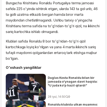
Bungacha Krishtianu Ronaldu Portugaliya terma jamoasi
safida 225 o'yinda ishtirok etgan, ularda 143 ta gol urib, 46
ta golli uzatma etkazib bergan hamda biror marta
maydondan chetlatilmagandi. Ushbu tarixiy o'yingacha
Krishtianu terma safida na to'g'ridan-to'g'ri qizil, na ikkinchi
sariq kartochka ishlab olmagandi.
Klublari safida Ronaldu 8 bor to'g'ridan-to'g'ri qizil
kartochkaga loyiq ko'rilgan va yana 4 marta ikkinchi sariq
tufayli maydonni qolganlardan ertaroq tark etishga majbur
bo'lgan.
O'xshash yangiliklar
Duglas Kosta Ronaldu bilan bir
jamoada o'ynagan davri haqida:
"U juda ko'p hazil qilardi”
28 iyul, 14:50
0
Ronaldu klubida ulkan muammo: