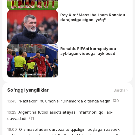
Roy Kin: "Messi hali ham Ronaldu
darajasiga etgani yo'q"
Ronaldu FIFAni korrupsiyada
ayblagan videoga layk bosdi
So'nggi yangiliklar
Barcha ›
“Paxtakor” hujumchisi “Dinamo”ga o'tishga yaqin
0
16:45
Argentina futbol assotsiatsiyasi Infantinoni qo'llab-
16:25
quvvatladi
1
Olis masofadan darvoza to'qqizligini poylagan xavbek,
16:00