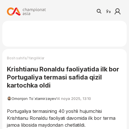
Ўз
/
Bosh sahifa
Yangiliklar
Krishtianu Ronaldu faoliyatida ilk bor
Portugaliya termasi safida qizil
kartochka oldi
Omonjon To`xtamirzayev
14 noya 2025, 13:10
Portugaliya termasining 40 yoshli hujumchisi
Krishtianu Ronaldu faoliyati davomida ilk bor terma
jamoa libosida maydondan chetlatildi.