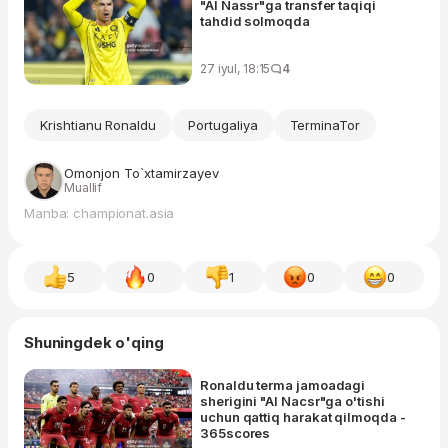
"Al Nassr"ga transfer taqiqi
tahdid solmoqda
27 iyul, 18:15
4
Krishtianu Ronaldu
Portugaliya
TerminaTor
Omonjon To`xtamirzayev
Muallif
Manba: championat.asia
5
0
1
0
0
Shuningdek o'qing
Ronaldu terma jamoadagi
sherigini "Al Nacsr"ga o'tishi
uchun qattiq harakat qilmoqda -
365scores