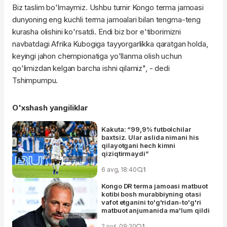
Biz taslim bo'lmaymiz. Ushbu turnir Kongo terma jamoasi
dunyoning eng kuchli terma jamoalari bilan tengma-teng
kurasha olishini ko'rsatdi. Endi biz bor e'tiborimizni
navbatdagi Afrika Kubogiga tayyorgarlikka qaratgan holda,
keyingi jahon chempionatiga yo'llanma olish uchun
qo'limizdan kelgan barcha ishni qilamiz", - dedi
Tshimpumpu.
O'xshash yangiliklar
Kakuta: “99,9% futbolchilar
baxtsiz. Ular aslida nimani his
qilayotgani hech kimni
qiziqtirmaydi”
6 avg, 18:40
1
Kongo DR terma jamoasi matbuot
kotibi bosh murabbiyning otasi
vafot etganini to'g'ridan-to'g'ri
matbuot anjumanida ma'lum qildi
2 iyul, 09:20
1