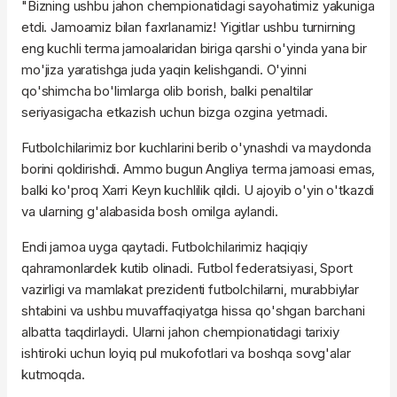
"Bizning ushbu jahon chempionatidagi sayohatimiz yakuniga
etdi. Jamoamiz bilan faxrlanamiz! Yigitlar ushbu turnirning
eng kuchli terma jamoalaridan biriga qarshi o'yinda yana bir
mo'jiza yaratishga juda yaqin kelishgandi. O'yinni
qo'shimcha bo'limlarga olib borish, balki penaltilar
seriyasigacha etkazish uchun bizga ozgina yetmadi.
Futbolchilarimiz bor kuchlarini berib o'ynashdi va maydonda
borini qoldirishdi. Ammo bugun Angliya terma jamoasi emas,
balki ko'proq Xarri Keyn kuchlilik qildi. U ajoyib o'yin o'tkazdi
va ularning g'alabasida bosh omilga aylandi.
Endi jamoa uyga qaytadi. Futbolchilarimiz haqiqiy
qahramonlardek kutib olinadi. Futbol federatsiyasi, Sport
vazirligi va mamlakat prezidenti futbolchilarni, murabbiylar
shtabini va ushbu muvaffaqiyatga hissa qo'shgan barchani
albatta taqdirlaydi. Ularni jahon chempionatidagi tarixiy
ishtiroki uchun loyiq pul mukofotlari va boshqa sovg'alar
kutmoqda.