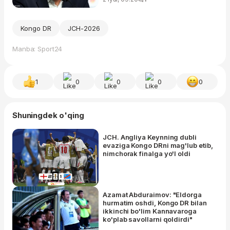
Kongo DR
JCH-2026
Manba: Sport24
1
0
0
0
0
Shuningdek o'qing
JCH. Angliya Keynning dubli
evaziga Kongo DRni mag'lub etib,
nimchorak finalga yo'l oldi
Azamat Abduraimov: "Eldorga
hurmatim oshdi, Kongo DR bilan
ikkinchi bo'lim Kannavaroga
ko'plab savollarni qoldirdi"