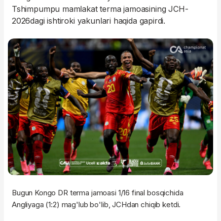
Tshimpumpu mamlakat terma jamoasining JCH-
2026dagi ishtiroki yakunlari haqida gapirdi.
Bugun Kongo DR terma jamoasi 1/16 final bosqichida
Angliyaga (1:2) mag'lub bo'lib, JCHdan chiqib ketdi.