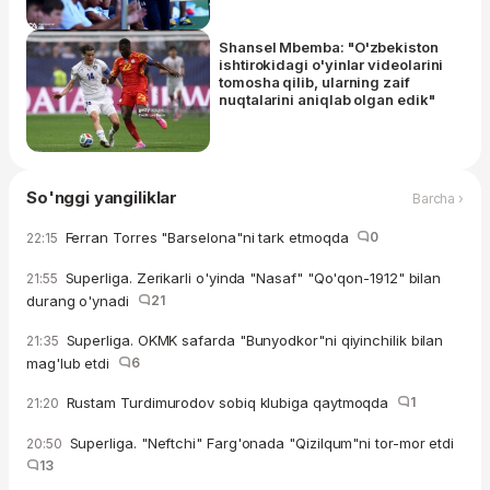
Shansel Mbemba: "O'zbekiston
ishtirokidagi o'yinlar videolarini
tomosha qilib, ularning zaif
nuqtalarini aniqlab olgan edik"
So'nggi yangiliklar
Barcha ›
Ferran Torres "Barselona"ni tark etmoqda
0
22:15
Superliga. Zerikarli o'yinda "Nasaf" "Qo'qon-1912" bilan
21:55
durang o'ynadi
21
Superliga. OKMK safarda "Bunyodkor"ni qiyinchilik bilan
21:35
mag'lub etdi
6
Rustam Turdimurodov sobiq klubiga qaytmoqda
1
21:20
Superliga. "Neftchi" Farg'onada "Qizilqum"ni tor-mor etdi
20:50
13