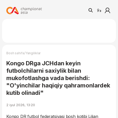
Ўз
/
Bosh sahifa
Yangiliklar
Kongo DRga JCHdan keyin
futbolchilarni saxiylik bilan
mukofotlashga vada berishdi:
"O'yinchilar haqiqiy qahramonlardek
kutib olinadi"
2 iyul 2026, 13:20
Kongo DR futbol federatsiyasi bosh kotibi Lilian