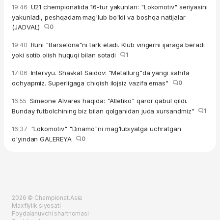
U21 chempionatida 16-tur yakunlari: "Lokomotiv" seriyasini
19:46
yakunladi, peshqadam mag'lub bo'ldi va boshqa natijalar
(JADVAL)
0
Runi "Barselona"ni tark etadi. Klub vingerni ijaraga beradi
19:40
yoki sotib olish huquqi bilan sotadi
1
Intervyu. Shavkat Saidov: "Metallurg"da yangi sahifa
17:06
ochyapmiz. Superligaga chiqish ilojsiz vazifa emas"
0
Simeone Alvares haqida: "Atletiko" qaror qabul qildi.
16:55
Bunday futbolchining biz bilan qolganidan juda xursandmiz"
1
"Lokomotiv" "Dinamo"ni mag'lubiyatga uchratgan
16:37
o'yindan GALEREYA
0
2026 © Championat.Asia
Maxfiylik siyosati
Foydalanuvchi shartnomasi