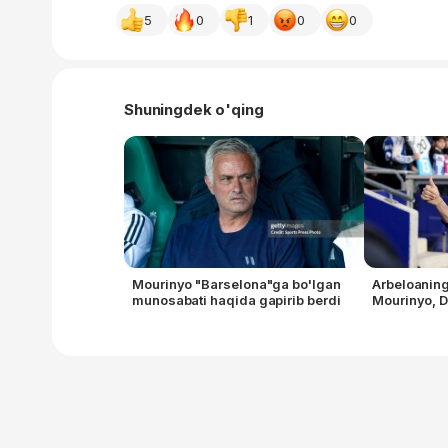
5
0
1
0
0
Shuningdek o'qing
Mourinyo "Barselona"ga bo'lgan
Arbeloaning 
munosabati haqida gapirib berdi
Mourinyo, 