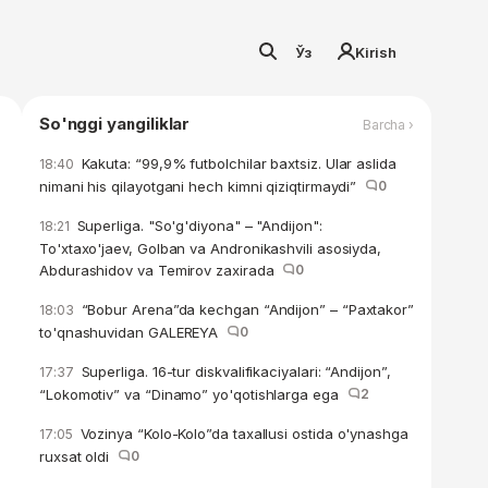
Ўз
Kirish
So'nggi yangiliklar
Barcha ›
Kakuta: “99,9% futbolchilar baxtsiz. Ular aslida
18:40
nimani his qilayotgani hech kimni qiziqtirmaydi”
0
Superliga. "So'g'diyona" – "Andijon":
18:21
To'xtaxo'jaev, Golban va Andronikashvili asosiyda,
Abdurashidov va Temirov zaxirada
0
“Bobur Arena”da kechgan “Andijon” – “Paxtakor”
18:03
to'qnashuvidan GALEREYA
0
Superliga. 16-tur diskvalifikaciyalari: “Andijon”,
17:37
“Lokomotiv” va “Dinamo” yo'qotishlarga ega
2
Vozinya “Kolo-Kolo”da taxallusi ostida o'ynashga
17:05
ruxsat oldi
0