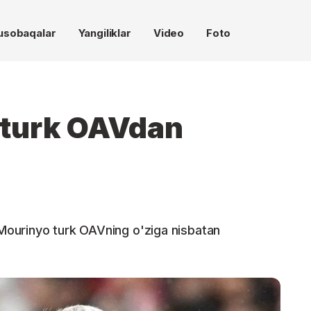
usobaqalar
Yangiliklar
Video
Foto
 turk OAVdan
ourinyo turk OAVning o'ziga nisbatan