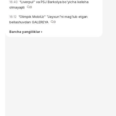
“Liverpul” va PSJ Barkolya bo'yicha kelisha
16:40
olmayapti
0
"Olimpik MobiUz" "Jayxun"ni mag'lub etgan
16:12
bellashuvdan GALEREYA
0
Barcha yangiliklar ›