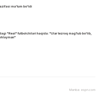
zifasi ma'lum bo'ldi
i "Real" futbolchilari haqida: "Ular tezroq mag'lub bo'lib,
 xohlayman"
Manba: espn.com