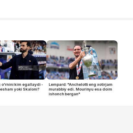
o'rnini kim egallaydi -
Lempard: "Anchelotti eng xotirjam
Desham yoki Skaloni?
murabbiy edi. Mourinyu esa doim
ishonch bergan"