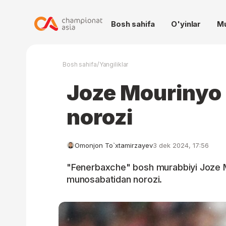
Bosh sahifa
O'yinlar
M
/
Bosh sahifa
Yangiliklar
Joze Mourinyo
norozi
Omonjon To`xtamirzayev
3 dek 2024, 17:56
"Fenerbaxche" bosh murabbiyi Joze M
munosabatidan norozi.