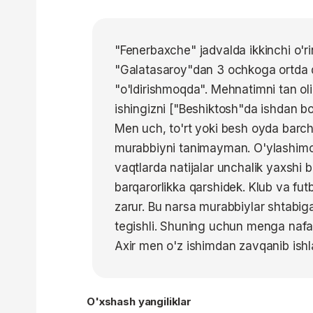
"Fenerbaxche" jadvalda ikkinchi o'ri
"Galatasaroy"dan 3 ochkoga ortda q
"o'ldirishmoqda". Mehnatimni tan ol
ishingizni ["Beshiktosh"da ishdan b
Men uch, to'rt yoki besh oyda barcha
murabbiyni tanimayman. O'ylashimch
vaqtlarda natijalar unchalik yaxshi 
barqarorlikka qarshidek. Klub va futb
zarur. Bu narsa murabbiylar shtabi
tegishli. Shuning uchun menga nafasi
Axir men o'z ishimdan zavqanib is
O'xshash yangiliklar