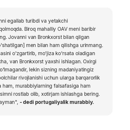
nni egallab turibdi va yetakchi
olmoqda. Biroq mahalliy OAV meni baribir
ing. Jovanni van Bronkxorst bilan qilgan
o'shatilgan] men bilan ham qilishga urinmang.
sini o'zgartirib, mo'jiza ko'rsata oladigan
a, van Bronkxorst yaxshi ishlagan. Oxirgi
bo'lmagandir, lekin sizning madaniyatingiz
olchilar rivojlanishi uchun ularga barqarorlik
ga ham, murabbiylarning falsafasiga ham
mni rostlab olib, xotirjam ishlashga bering.
hlayman",
- dedi portugaliyalik murabbiy.