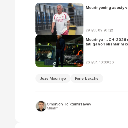
Mourinyoning asosiy va
29 iyul, 09:20
2
Mourinyu - JCH-2026 dag
tatilga yo'l olishlarini
26 iyun, 10:00
6
Joze Mourinyo
Fenerbaxche
Omonjon To`xtamirzayev
Muallif