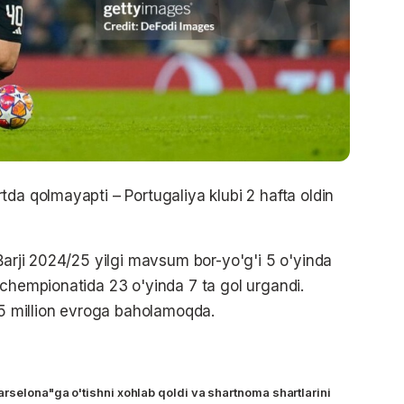
da qolmayapti – Portugaliya klubi 2 hafta oldin
Barji 2024/25 yilgi mavsum bor-yo'g'i 5 o'yinda
 chempionatida 23 o'yinda 7 ta gol urgandi.
7,5 million evroga baholamoqda.
rselona"ga o'tishni xohlab qoldi va shartnoma shartlarini