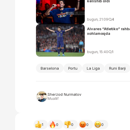
kelishib oldi
bugun, 21:09
4
Alvares “Atletiko” rahb
xohlamoqda
bugun, 15:40
1
Barselona
Portu
La Liga
Runi Barji
Sherzod Nurmatov
Muallif
1
0
0
0
0