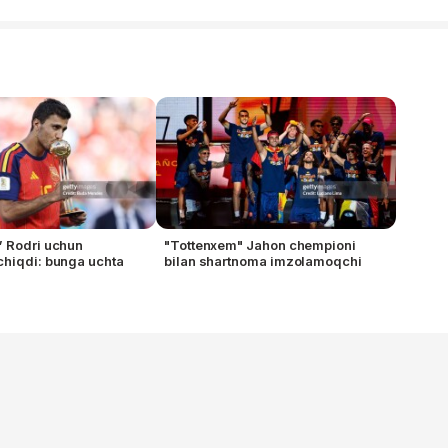
” Rodri uchun
"Tottenxem" Jahon chempioni
hiqdi: bunga uchta
bilan shartnoma imzolamoqchi