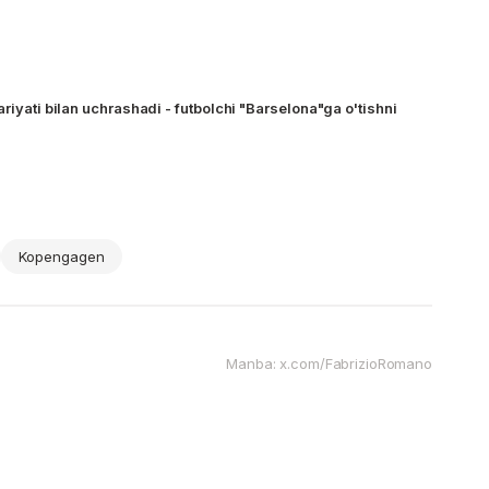
ariyati bilan uchrashadi - futbolchi "Barselona"ga o'tishni
Kopengagen
Manba: x.com/FabrizioRomano