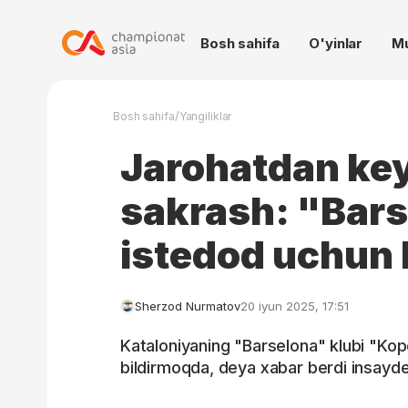
Bosh sahifa
O'yinlar
M
/
Bosh sahifa
Yangiliklar
Jarohatdan key
sakrash: "Bar
istedod uchun
Sherzod Nurmatov
20 iyun 2025, 17:51
Kataloniyaning "Barselona" klubi "Kope
bildirmoqda, deya xabar berdi insayd