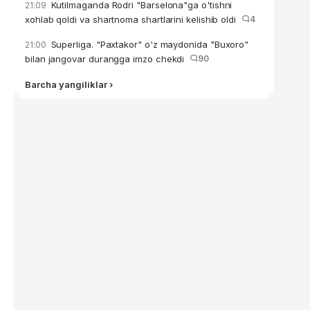
Kutilmaganda Rodri "Barselona"ga o'tishni
21:09
xohlab qoldi va shartnoma shartlarini kelishib oldi
4
Superliga. "Paxtakor" o'z maydonida "Buxoro"
21:00
bilan jangovar durangga imzo chekdi
90
Barcha yangiliklar ›