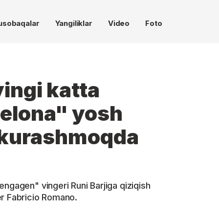
usobaqalar
Yangiliklar
Video
Foto
ingi katta
selona" yosh
 kurashmoqda
ngagen" vingeri Runi Barjiga qiziqish
er Fabricio Romano.