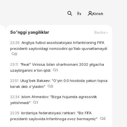
Ўз
Kirish
So'nggi yangiliklar
Barcha ›
Angliya futbol assotsiatsiyasi Infantinoning FIFA
23:26
prezidenti saylovidagi nomzodini qo'llab-quvvatlamaydi
0
"Real" Vinisius bilan shartnomani 2032 yilgacha
23:11
uzaytirganini e'lon qildi
1
Ulug'bek Bakaev: "O'yin 0:0 hisobida yakun topsa
22:51
kerak deb o'yladim"
0
Islom Ahmedov: "Bizga hujumda agressivlik
22:34
yetishmadi"
1
Iordaniya federatsiyasi rahbari: "Biz FIFA
22:29
prezidenti saylovida Infantinoga ovoz bermaymiz"
0