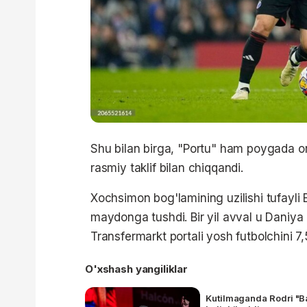
Shu bilan birga, "Portu" ham poygada ort
rasmiy taklif bilan chiqqandi.
Xochsimon bog'lamining uzilishi tufayli 
maydonga tushdi. Bir yil avval u Daniya
Transfermarkt portali yosh futbolchini 
O'xshash yangiliklar
Kutilmaganda Rodri "Ba