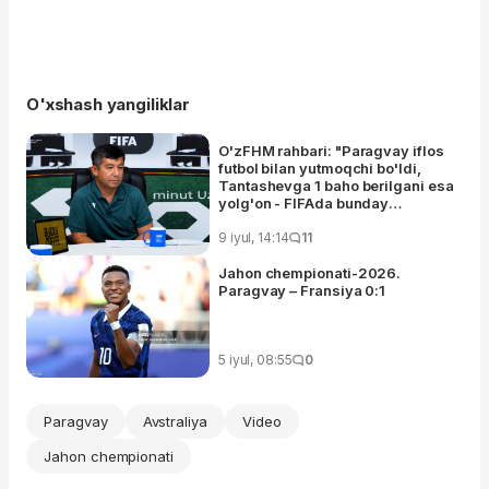
O'xshash yangiliklar
O'zFHM rahbari: "Paragvay iflos
futbol bilan yutmoqchi bo'ldi,
Tantashevga 1 baho berilgani esa
yolg'on - FIFAda bunday
baholash tizimi yo'q"
9 iyul, 14:14
11
Jahon chempionati-2026.
Paragvay – Fransiya 0:1
5 iyul, 08:55
0
Paragvay
Avstraliya
Video
Jahon chempionati