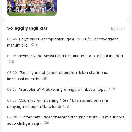
So'nggi yangiliklar
Barcha ›
Polymarket Chempionlar ligasi - 2026/2027 favoritlarini
09:45
ma'lum qildi
0
Neymar yana Messi bilan bir jamoada to'p tepishi mumkin
09:15
0
"Real" yana bir jahon chempioni bilan shartnoma
08:50
imzolashi mumkin
0
"Barselona" Arauxoning o'rniga o'rinbosar topdi
4
08:25
Mourinyo Vinisiusning "Real" bilan shartnomasini
07:55
uzaytirgani haqida fikr bildirdi
2
"Tottenxem" "Manchester Siti" futbolchisini 60 mln funtga
07:30
sotib olishga yaqin
0