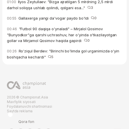
Ilyos Zeytullaev: "Bizga ajratilgan 5 mlrdning 2,5 mlrdi
01:00
darhol soliqqa ushlab qolindi, qolgani esa..."
3
Gallaxerga yangi da'vogar paydo bo'ldi
0
00:55
"Futbol 90 daqiqa o'ynaladi" – Mirjalol Qosimov
00:46
"Bunyodkor"ga qarshi uchrashuv, har o'yinda o'tkazilayotgan
gollar va Mirjamol Qosimov haqida gapirdi
0
Ro'ziqul Berdiev: "Birinchi bo'limda gol urganimizda o'yin
00:26
boshqacha kechardi"
5
2026 © Championat.Asia
Maxfiylik siyosati
Foydalanuvchi shartnomasi
Saytda reklama
Qora fon