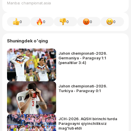
Manba: championat.asia
0
0
0
0
0
Shuningdek o'qing
Jahon chempionati-2026.
Germaniya - Paragvay 1:1
(penaltilar 3:4)
Jahon chempionati-2026.
Turkiya - Paragvay 0:1
JCH-2026. AQSH birinchi turda
Paragvayni qiyinchiliksiz
mag'lub etdi