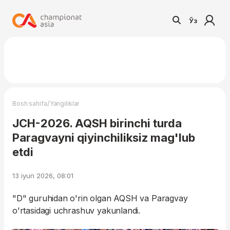
Ўз
/
Bosh sahifa
Yangiliklar
JCH-2026. AQSH birinchi turda
Paragvayni qiyinchiliksiz mag'lub
etdi
13 iyun 2026, 08:01
"D" guruhidan o'rin olgan AQSH va Paragvay
o'rtasidagi uchrashuv yakunlandi.