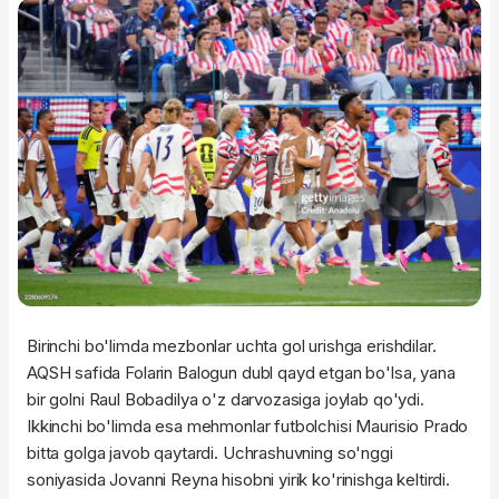
Birinchi bo'limda mezbonlar uchta gol urishga erishdilar.
AQSH safida Folarin Balogun dubl qayd etgan bo'lsa, yana
bir golni Raul Bobadilya o'z darvozasiga joylab qo'ydi.
Ikkinchi bo'limda esa mehmonlar futbolchisi Maurisio Prado
bitta golga javob qaytardi. Uchrashuvning so'nggi
soniyasida Jovanni Reyna hisobni yirik ko'rinishga keltirdi.