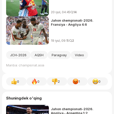
20 iyul, 04:45
14
Jahon chempionati-2026.
Fransiya - Angliya 4:6
19 iyul, 09:15
2
JCH-2026
AQSH
Paragvay
Video
Manba: championat.asia
0
0
2
1
0
Shuningdek o'qing
Jahon chempionati-2026.
Angliya - Argentina 1:2