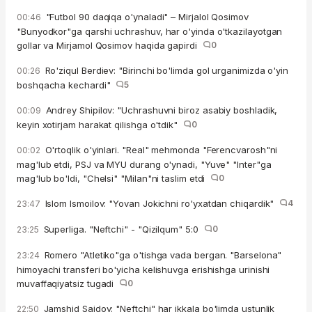
"Futbol 90 daqiqa o'ynaladi" – Mirjalol Qosimov
00:46
"Bunyodkor"ga qarshi uchrashuv, har o'yinda o'tkazilayotgan
gollar va Mirjamol Qosimov haqida gapirdi
0
Ro'ziqul Berdiev: "Birinchi bo'limda gol urganimizda o'yin
00:26
boshqacha kechardi"
5
Andrey Shipilov: "Uchrashuvni biroz asabiy boshladik,
00:09
keyin xotirjam harakat qilishga o'tdik"
0
O'rtoqlik o'yinlari. "Real" mehmonda "Ferencvarosh"ni
00:02
mag'lub etdi, PSJ va MYU durang o'ynadi, "Yuve" "Inter"ga
mag'lub bo'ldi, "Chelsi" "Milan"ni taslim etdi
0
Islom Ismoilov: "Yovan Jokichni ro'yxatdan chiqardik"
4
23:47
Superliga. "Neftchi" - "Qizilqum" 5:0
0
23:25
Romero "Atletiko"ga o'tishga vada bergan. "Barselona"
23:24
himoyachi transferi bo'yicha kelishuvga erishishga urinishi
muvaffaqiyatsiz tugadi
0
Jamshid Saidov: "Neftchi" har ikkala bo'limda ustunlik
22:50