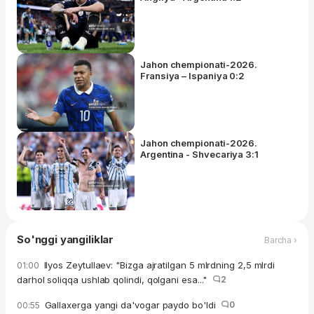
Jahon chempionati-2026.
Fransiya – Ispaniya 0:2
Jahon chempionati-2026.
Argentina - Shvecariya 3:1
So'nggi yangiliklar
Barcha ›
Ilyos Zeytullaev: "Bizga ajratilgan 5 mlrdning 2,5 mlrdi
01:00
darhol soliqqa ushlab qolindi, qolgani esa..."
2
Gallaxerga yangi da'vogar paydo bo'ldi
0
00:55