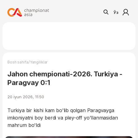
Ўз
/
Bosh sahifa
Yangiliklar
Jahon chempionati-2026. Turkiya -
Paragvay 0:1
20 iyun 2026, 11:50
Turkiya bir kishi kam bo'lib qolgan Paragvayga
imkoniyatni boy berdi va pley-off yo'llanmasidan
mahrum bo'ldi