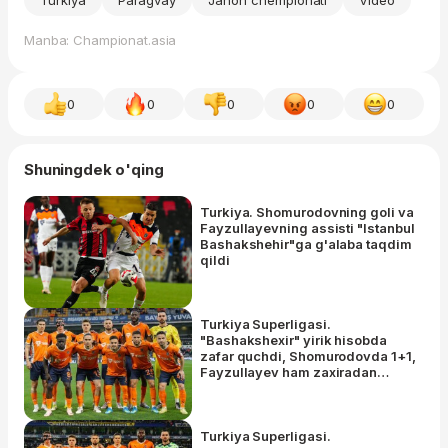
Manba: Championat.asia
0
0
0
0
0
Shuningdek o'qing
Turkiya. Shomurodovning goli va
Fayzullayevning assisti "Istanbul
Bashakshehir"ga g'alaba taqdim
qildi
Turkiya Superligasi.
"Bashakshexir" yirik hisobda
zafar quchdi, Shomurodovda 1+1,
Fayzullayev ham zaxiradan
tushib gol urdi
Turkiya Superligasi.