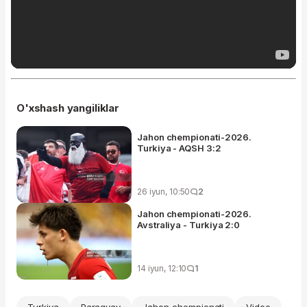
O'xshash yangiliklar
Jahon chempionati-2026.
Turkiya - AQSH 3:2
26 iyun, 10:50
2
Jahon chempionati-2026.
Avstraliya - Turkiya 2:0
14 iyun, 12:10
1
Turkiya
Paragvay
Jahon chempionati
Video