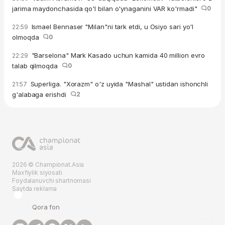
jarima maydonchasida qo'l bilan o'ynaganini VAR ko'rmadi"
0
Ismael Bennaser "Milan"ni tark etdi, u Osiyo sari yo'l
22:59
olmoqda
0
"Barselona" Mark Kasado uchun kamida 40 million evro
22:29
talab qilmoqda
0
Superliga. "Xorazm" o'z uyida "Mashal" ustidan ishonchli
21:57
g'alabaga erishdi
2
2026 © Championat.Asia
Maxfiylik siyosati
Foydalanuvchi shartnomasi
Saytda reklama
Qora fon