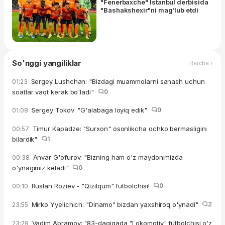
"Fenerbaxche" Istanbul derbisida
"Bashakshexir"ni mag'lub etdi
So'nggi yangiliklar
Barcha ›
Sergey Lushchan: "Bizdagi muammolarni sanash uchun
01:23
soatlar vaqt kerak bo'ladi"
0
Sergey Tokov: "G'alabaga loyiq edik"
0
01:08
Timur Kapadze: "Surxon" osonlikcha ochko bermasligini
00:57
bilardik"
1
Anvar G'ofurov: "Bizning ham o'z maydonimizda
00:38
o'ynagimiz keladi"
0
Ruslan Roziev - "Qizilqum" futbolchisi!
0
00:10
Mirko Yyelichich: "Dinamo" bizdan yaxshiroq o'ynadi"
2
23:55
Vadim Abramov: "83-daqiqada "Lokomotiv" futbolchisi o'z
23:29