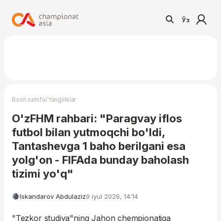
Ўз
/
Bosh sahifa
Yangiliklar
O'zFHM rahbari: "Paragvay iflos
futbol bilan yutmoqchi bo'ldi,
Tantashevga 1 baho berilgani esa
yolg'on - FIFAda bunday baholash
tizimi yo'q"
Iskandarov Abdulaziz
9 iyul 2026, 14:14
"Tezkor studiya"ning Jahon chempionatiga