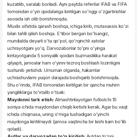
kuzatilib, saralab boriladi. Ayni paytda referilar IFAB va FIFA
tomonidan o'yin qoidalariga kiritilgan so'nggi o'zgartirishlar
asosida ish olib borishmoqda.
Muxlis sifatida qarash boshqa, ichiga kirib, mutaxassis ko'zi
bilan tahlil qilish boshqa. E'tibor bergan bo'lsangiz,
mundialda deyarli o'ta qo'pol, qo'rqinchli xatolar
uchrayotgani yo'q. Darvozabonlar to'pni o'yinga
kiritayotganda 5 soniyalik qoidani buzmaslikka harakat
qilyapti, jamoalar ham o'yinni tezroq boshlash lozimligini
tushunib yetishdi. Umuman olganda, hakamlar
uchrashuvlarni yuqori darajada boshqarib borishmoqda.
Shu o'rinda, IFAB tomonidan kiritilgan bir qancha muhim
yangiliklarga to'xtalib o'tsak:
Maydonni tark etish:
Almashtirilayotgan futbolchi 10
soniya ichida maydondan chiqib ketishi kerak. Agar bu vaqt
ichida chiqmasa, uning o'rniga tushadigan o'yinchi
maydonga kiritilmaydi (jamoa vaqtincha bir kishi kam bo'lib
qoladi).
Autlar va darvozadan to'p kiritish:
Autdan to'pni