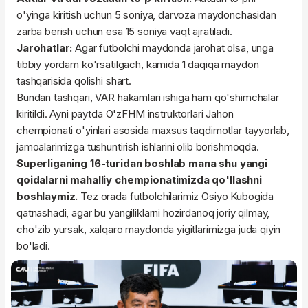
o'yinga kiritish uchun 5 soniya, darvoza maydonchasidan
zarba berish uchun esa 15 soniya vaqt ajratiladi.
Jarohatlar:
Agar futbolchi maydonda jarohat olsa, unga
tibbiy yordam ko'rsatilgach, kamida 1 daqiqa maydon
tashqarisida qolishi shart.
Bundan tashqari, VAR hakamlari ishiga ham qo'shimchalar
kiritildi. Ayni paytda O'zFHM instruktorlari Jahon
chempionati o'yinlari asosida maxsus taqdimotlar tayyorlab,
jamoalarimizga tushuntirish ishlarini olib borishmoqda.
Superliganing 16-turidan boshlab mana shu yangi
qoidalarni mahalliy chempionatimizda qo'llashni
boshlaymiz.
Tez orada futbolchilarimiz Osiyo Kubogida
qatnashadi, agar bu yangiliklarni hozirdanoq joriy qilmay,
cho'zib yursak, xalqaro maydonda yigitlarimizga juda qiyin
bo'ladi.