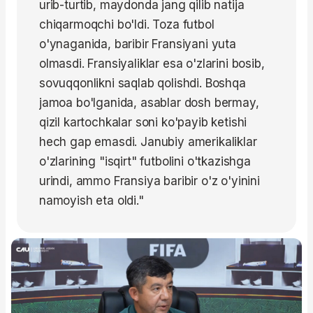
urib-turtib, maydonda jang qilib natija
chiqarmoqchi bo'ldi. Toza futbol
o'ynaganida, baribir Fransiyani yuta
olmasdi. Fransiyaliklar esa o'zlarini bosib,
sovuqqonlikni saqlab qolishdi. Boshqa
jamoa bo'lganida, asablar dosh bermay,
qizil kartochkalar soni ko'payib ketishi
hech gap emasdi. Janubiy amerikaliklar
o'zlarining "isqirt" futbolini o'tkazishga
urindi, ammo Fransiya baribir o'z o'yinini
namoyish eta oldi."