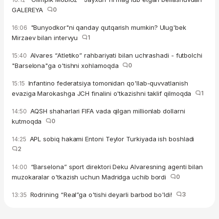
GALEREYA
0
"Bunyodkor"ni qanday qutqarish mumkin? Ulug'bek
16:06
Mirzaev bilan intervyu
1
Alvares “Atletiko” rahbariyati bilan uchrashadi - futbolchi
15:40
"Barselona"ga o'tishni xohlamoqda
0
Infantino federatsiya tomonidan qo'llab-quvvatlanish
15:15
evaziga Marokashga JCH finalini o'tkazishni taklif qilmoqda
1
AQSH shaharlari FIFA vada qilgan millionlab dollarni
14:50
kutmoqda
0
APL sobiq hakami Entoni Teylor Turkiyada ish boshladi
14:25
2
“Barselona” sport direktori Deku Alvaresning agenti bilan
14:00
muzokaralar o'tkazish uchun Madridga uchib bordi
0
Rodrining “Real”ga o'tishi deyarli barbod bo'ldi!
3
13:35