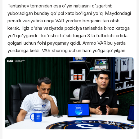
Tantashev tomonidan esa o'yin natijasini o'zgartirib
yuboradigan bunday qo'pol xato bo'lgani yo'q. Maydondagi
penalti vaziyatida unga VAR yordam berganini tan olish
kerak. Ilgiz o'sha vaziyatda poziciya tanlashda biroz xatoga
yo'l qo'ygandi - ko'rishni to'sib turgan 3 ta futbolchi ortida
qolgani uchun folni payqamay qoldi. Ammo VAR bu yerda
yordamga keldi. VAR shuning uchun ham yo'lga qo'yilgan.