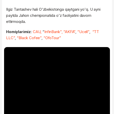
Ilgiz Tantashev hali O'zbekistonga qaytgani yo'q. U ayni
paytda Jahon chempionatida o'z faoliyatini davom
ettirmoqda.
Homiylarimiz
:
CAU,
“
InfinBank”,
“AKFA”
,
“Ucell”
,
“TT
LLC”
,
“Black Cofee”
,
“OfoTour”