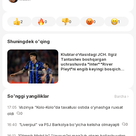
2
0
0
0
1
Shuningdek o'qing
Klublar o'rtasidagi JCH. Ilgiz
Tantashev boshqargan
uchrashuvda "Inter" "River
Pleyt"ni engib keyingi bosqichga
yo'l oldi
So'nggi yangiliklar
Barcha ›
Vozinya “Kolo-Kolo”da taxallusi ostida o'ynashga ruxsat
17:05
oldi
0
“Liverpul” va PSJ Barkolya bo'yicha kelisha olmayapti
0
16:40
"Olimpik MobiUz" "Jayxun"ni mag'lub etgan bellashuvdan
16:12