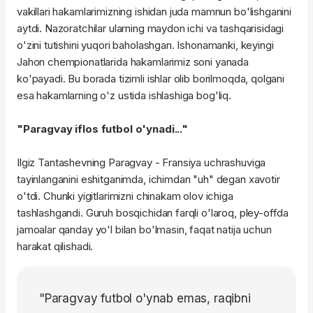
vakillari hakamlarimizning ishidan juda mamnun bo'lishganini
aytdi. Nazoratchilar ularning maydon ichi va tashqarisidagi
o'zini tutishini yuqori baholashgan. Ishonamanki, keyingi
Jahon chempionatlarida hakamlarimiz soni yanada
ko'payadi. Bu borada tizimli ishlar olib borilmoqda, qolgani
esa hakamlarning o'z ustida ishlashiga bog'liq.
"Paragvay iflos futbol o'ynadi..."
Ilgiz Tantashevning Paragvay - Fransiya uchrashuviga
tayinlanganini eshitganimda, ichimdan "uh" degan xavotir
o'tdi. Chunki yigitlarimizni chinakam olov ichiga
tashlashgandi. Guruh bosqichidan farqli o'laroq, pley-offda
jamoalar qanday yo'l bilan bo'lmasin, faqat natija uchun
harakat qilishadi.
"Paragvay futbol o'ynab emas, raqibni