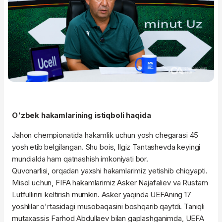
O'zbek hakamlarining istiqboli haqida
Jahon chempionatida hakamlik uchun yosh chegarasi 45
yosh etib belgilangan. Shu bois, Ilgiz Tantashevda keyingi
mundialda ham qatnashish imkoniyati bor.
Quvonarlisi, orqadan yaxshi hakamlarimiz yetishib chiqyapti.
Misol uchun, FIFA hakamlarimiz Asker Najafaliev va Rustam
Lutfullinni keltirish mumkin. Asker yaqinda UEFAning 17
yoshlilar o'rtasidagi musobaqasini boshqarib qaytdi. Taniqli
mutaxassis Farhod Abdullaev bilan gaplashganimda, UEFA