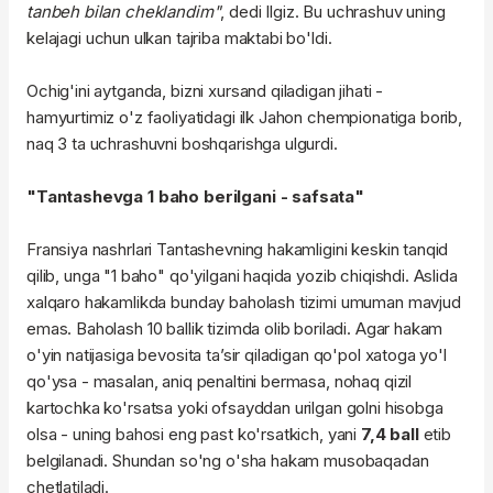
tanbeh bilan cheklandim"
, dedi Ilgiz. Bu uchrashuv uning
kelajagi uchun ulkan tajriba maktabi bo'ldi.
Ochig'ini aytganda, bizni xursand qiladigan jihati -
hamyurtimiz o'z faoliyatidagi ilk Jahon chempionatiga borib,
naq 3 ta uchrashuvni boshqarishga ulgurdi.
"Tantashevga 1 baho berilgani - safsata"
Fransiya nashrlari Tantashevning hakamligini keskin tanqid
qilib, unga "1 baho" qo'yilgani haqida yozib chiqishdi. Aslida
xalqaro hakamlikda bunday baholash tizimi umuman mavjud
emas. Baholash 10 ballik tizimda olib boriladi. Agar hakam
o'yin natijasiga bevosita ta’sir qiladigan qo'pol xatoga yo'l
qo'ysa - masalan, aniq penaltini bermasa, nohaq qizil
kartochka ko'rsatsa yoki ofsayddan urilgan golni hisobga
olsa - uning bahosi eng past ko'rsatkich, yani
7,4 ball
etib
belgilanadi. Shundan so'ng o'sha hakam musobaqadan
chetlatiladi.