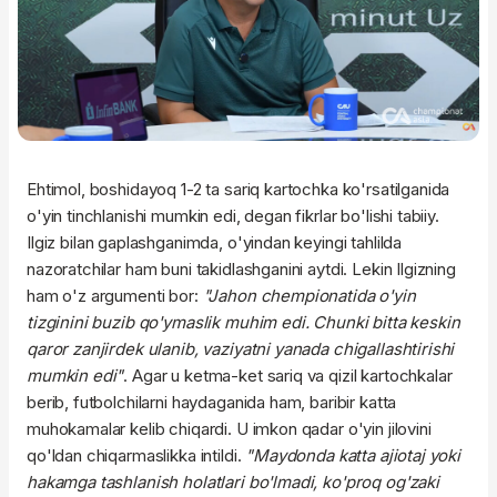
Ehtimol, boshidayoq 1-2 ta sariq kartochka ko'rsatilganida
o'yin tinchlanishi mumkin edi, degan fikrlar bo'lishi tabiiy.
Ilgiz bilan gaplashganimda, o'yindan keyingi tahlilda
nazoratchilar ham buni takidlashganini aytdi. Lekin Ilgizning
ham o'z argumenti bor:
"Jahon chempionatida o'yin
tizginini buzib qo'ymaslik muhim edi. Chunki bitta keskin
qaror zanjirdek ulanib, vaziyatni yanada chigallashtirishi
mumkin edi"
. Agar u ketma-ket sariq va qizil kartochkalar
berib, futbolchilarni haydaganida ham, baribir katta
muhokamalar kelib chiqardi. U imkon qadar o'yin jilovini
qo'ldan chiqarmaslikka intildi.
"Maydonda katta ajiotaj yoki
hakamga tashlanish holatlari bo'lmadi, ko'proq og'zaki