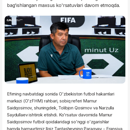
bag'ishlangan maxsus ko'rsatuvlari davom etmoqda.
Efirning navbatdagi sonida O'zbekiston futbol hakamlari
markazi (O'zFHM) rahbari, sobiq referi Mamur
Saidqosimov, shuningdek, Tolibjon Qosimov va Narzulla
Saydullaev ishtirok etishdi. Ko'rsatuv davomida Mamur
Saidqosimov futbol qoidalaridagi so'nggi o'zgarishlar
hamda hamyurtimiz Ilgiz Tantashevning Paragvay - Fransiya