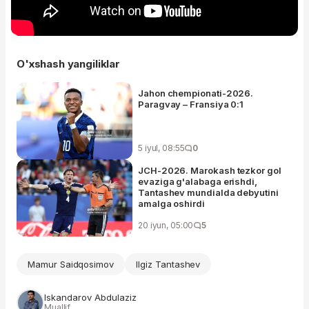
O'xshash yangiliklar
Jahon chempionati-2026.
Paragvay – Fransiya 0:1
5 iyul, 08:55
0
JCH-2026. Marokash tezkor gol
evaziga g'alabaga erishdi,
Tantashev mundialda debyutini
amalga oshirdi
20 iyun, 05:00
5
Mamur Saidqosimov
Ilgiz Tantashev
Iskandarov Abdulaziz
Muallif