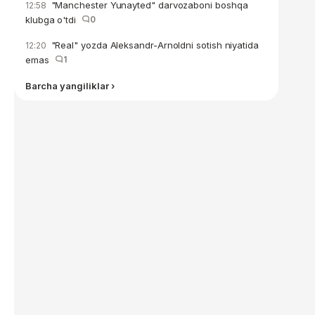
"Manchester Yunayted" darvozaboni boshqa
12:58
klubga o'tdi
0
"Real" yozda Aleksandr-Arnoldni sotish niyatida
12:20
emas
1
Barcha yangiliklar ›