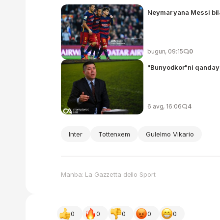
Neymar yana Messi bila
bugun, 09:15
0
"Bunyodkor"ni qanday 
6 avg, 16:06
4
Inter
Tottenxem
Gulelmo Vikario
Manba: La Gazzetta dello Sport
0
0
0
0
0