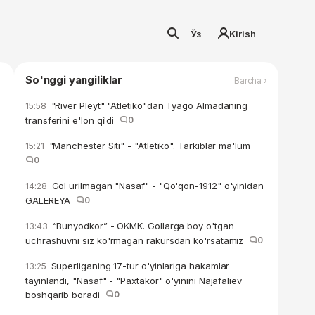
Ўз
Kirish
So'nggi yangiliklar
Barcha ›
"River Pleyt" "Atletiko"dan Tyago Almadaning
15:58
transferini e'lon qildi
0
"Manchester Siti" - "Atletiko". Tarkiblar ma'lum
15:21
0
Gol urilmagan "Nasaf" - "Qo'qon-1912" o'yinidan
14:28
GALEREYA
0
“Bunyodkor” - OKMK. Gollarga boy o'tgan
13:43
uchrashuvni siz ko'rmagan rakursdan ko'rsatamiz
0
Superliganing 17-tur o'yinlariga hakamlar
13:25
tayinlandi, "Nasaf" - "Paxtakor" o'yinini Najafaliev
boshqarib boradi
0