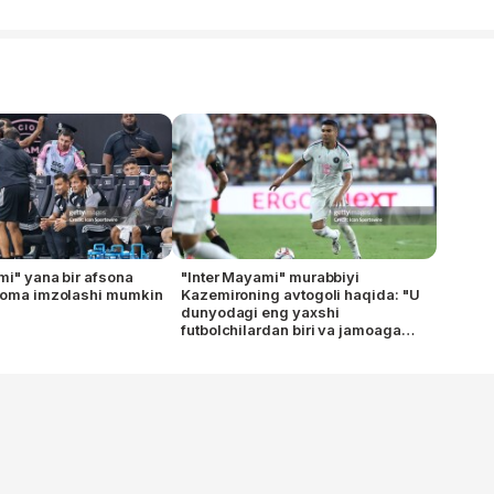
mi" yana bir afsona
"Inter Mayami" murabbiyi
tnoma imzolashi mumkin
Kazemironing avtogoli haqida: "U
dunyodagi eng yaxshi
futbolchilardan biri va jamoaga
katta muvaffaqiyat olib kelishi
mumkin"