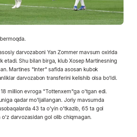
r bermoqda.
i asosiy darvozaboni Yan Zommer mavsum oxirida
 etadi. Shu bilan birga, klub Xosep Martinesning
gan. Martines "Inter" safida asosan kubok
iklar darvozabon transferini kelishib olsa bo'ldi.
 18 million evroga "Tottenxem"ga o'tgan edi.
uniga qadar mo'ljallangan. Joriy mavsumda
obaqalarda 43 ta o'yin o'tkazib, 65 ta gol
 o'z darvozasidan gol olib chiqmagan.