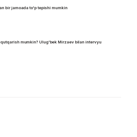
n bir jamoada to'p tepishi mumkin
qutqarish mumkin? Ulug'bek Mirzaev bilan intervyu