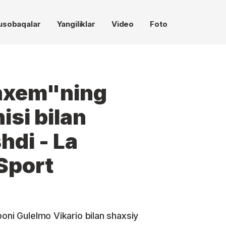
usobaqalar
Yangiliklar
Video
Foto
enxem"ning
isi bilan
hdi - La
 Sport
oni Gulelmo Vikario bilan shaxsiy