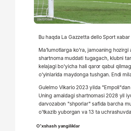
Bu haqda La Gazzetta dello Sport xaba
Ma'lumotlarga ko'ra, jamoaning hozirg
shartnoma muddati tugagach, klubni tark
kelajagi bo'yicha hali qaror qabul qilma
o'yinlarida maydonga tushgan. Endi milanl
Gulelmo Vikario 2023 yilda "Empoli"dan
Uning amaldagi shartnomasi 2028 yil iy
darvozabon "shporlar" safida barcha mus
o'tkazib yuborgan va 13 ta uchrashuvda
O'xshash yangiliklar