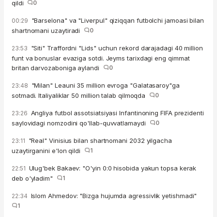
qildi
0
"Barselona" va "Liverpul" qiziqqan futbolchi jamoasi bilan
00:29
shartnomani uzaytiradi
0
"Siti" Traffordni "Lids" uchun rekord darajadagi 40 million
23:53
funt va bonuslar evaziga sotdi. Jeyms tarixdagi eng qimmat
britan darvozaboniga aylandi
0
"Milan" Leauni 35 million evroga "Galatasaroy"ga
23:48
sotmadi. Italiyaliklar 50 million talab qilmoqda
0
Angliya futbol assotsiatsiyasi Infantinoning FIFA prezidenti
23:26
saylovidagi nomzodini qo'llab-quvvatlamaydi
0
"Real" Vinisius bilan shartnomani 2032 yilgacha
23:11
uzaytirganini e'lon qildi
1
Ulug'bek Bakaev: "O'yin 0:0 hisobida yakun topsa kerak
22:51
deb o'yladim"
1
Islom Ahmedov: "Bizga hujumda agressivlik yetishmadi"
22:34
1