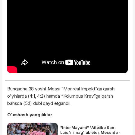
Bungacha 38 yoshli Messi “Monreal Impekt”ga qarshi
o'yinlarda (4:1, 4:2) hamda “Kolumbus Krev”ga qarshi
bahsda (5:1) dubl qayd etgandi.
O'xshash yangiliklar
"Inter Mayami" "Atletiko San-
Luis"ni mag'lub etdi, Messida -