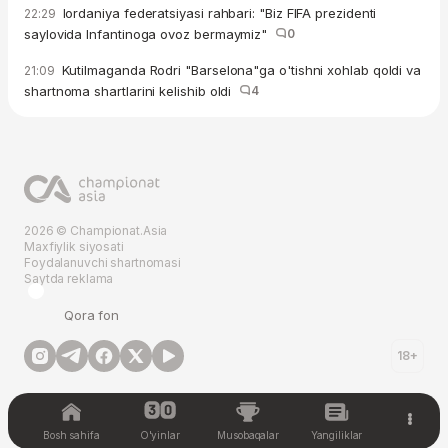
Iordaniya federatsiyasi rahbari: "Biz FIFA prezidenti
22:29
saylovida Infantinoga ovoz bermaymiz"
0
Kutilmaganda Rodri "Barselona"ga o'tishni xohlab qoldi va
21:09
shartnoma shartlarini kelishib oldi
4
2026 © Championat.Asia
Maxfiylik siyosati
Foydalanuvchi shartnomasi
Saytda reklama
Qora fon
18+
Bosh sahifa
O'yinlar
Musobaqalar
Yangiliklar