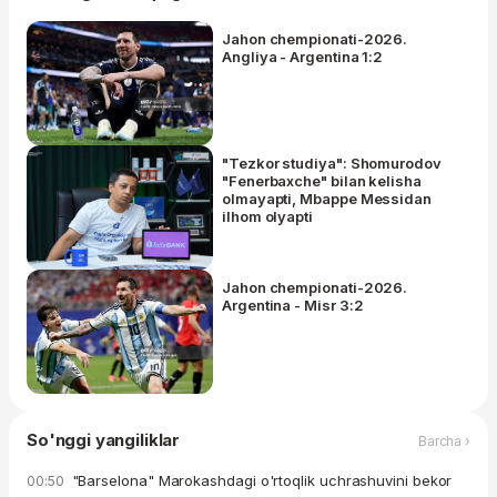
Jahon chempionati-2026.
Angliya - Argentina 1:2
"Tezkor studiya": Shomurodov
"Fenerbaxche" bilan kelisha
olmayapti, Mbappe Messidan
ilhom olyapti
Jahon chempionati-2026.
Argentina - Misr 3:2
So'nggi yangiliklar
Barcha ›
"Barselona" Marokashdagi o'rtoqlik uchrashuvini bekor
00:50