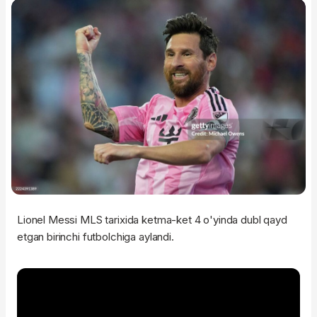
Lionel Messi MLS tarixida ketma-ket 4 o'yinda dubl qayd
etgan birinchi futbolchiga aylandi.