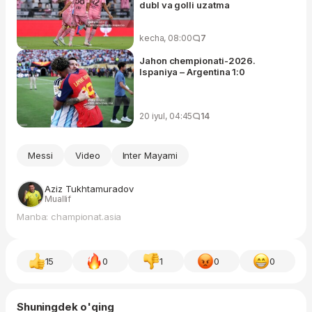
dubl va golli uzatma
kecha, 08:00
7
Jahon chempionati-2026.
Ispaniya – Argentina 1:0
20 iyul, 04:45
14
Messi
Video
Inter Mayami
Aziz Tukhtamuradov
Muallif
Manba: championat.asia
15
0
1
0
0
Shuningdek o'qing