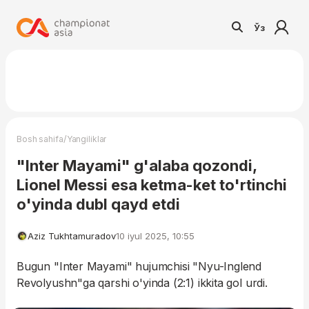
Ўз
/
Bosh sahifa
Yangiliklar
"Inter Mayami" g'alaba qozondi,
Lionel Messi esa ketma-ket to'rtinchi
o'yinda dubl qayd etdi
Aziz Tukhtamuradov
10 iyul 2025, 10:55
Bugun "Inter Mayami" hujumchisi "Nyu-Inglend
Revolyushn"ga qarshi o'yinda (2:1) ikkita gol urdi.