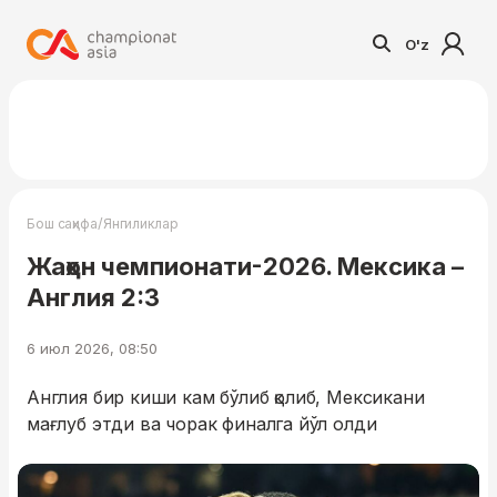
O'z
/
Бош саҳифа
Янгиликлар
Жаҳон чемпионати-2026. Мексика –
Англия 2:3
6 июл 2026, 08:50
Англия бир киши кам бўлиб қолиб, Мексикани
мағлуб этди ва чорак финалга йўл олди