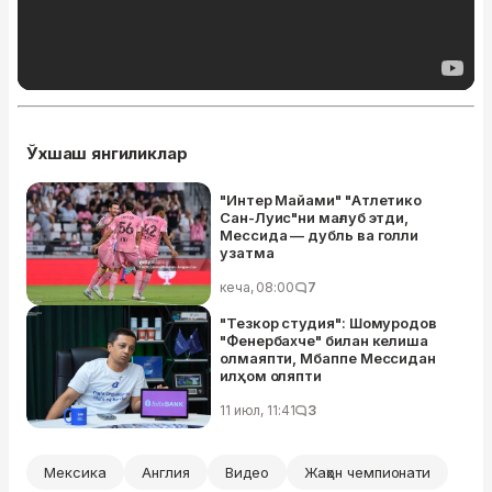
Ўхшаш янгиликлар
"Интер Майами" "Атлетико
Сан-Луис"ни мағлуб этди,
Мессида — дубль ва голли
узатма
кеча, 08:00
7
"Тезкор студия": Шомуродов
"Фенербахче" билан келиша
олмаяпти, Мбаппе Мессидан
илҳом оляпти
11 июл, 11:41
3
Мексика
Англия
Видео
Жаҳон чемпионати