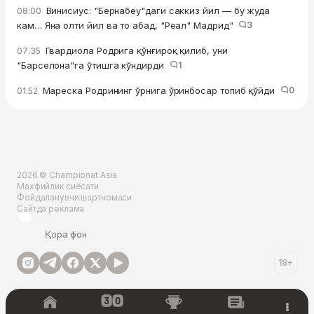
Винисиус: "Бернабеу"даги саккиз йил — бу жуда
08:00
кам… Яна олти йил ва то абад, "Реал" Мадрид"
3
Гвардиола Родрига қўнғироқ қилиб, уни
07:35
"Барселона"га ўтишга кўндирди
1
Мареска Родрининг ўрнига ўринбосар топиб қўйди
0
01:52
2026 © Championat.Asia
Махфийлик сиёсати
Фойдаланувчи шартномаси
Сайтда реклама
Қора фон
18+