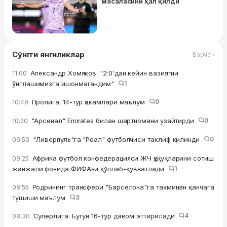
масаласини ҳал қилди
Сўнгги янгиликлар
Барча ›
Александр Хомяков: "2:0'дан кейин вазиятни
11:00
ўнглашимизга ишонмагандим"
1
Пролига. 14-тур ҳакамлари маълум
0
10:49
"Арсенал" Emirates билан шартномани узайтирди
0
10:20
"Ливерпуль"га "Реал" футболчиси таклиф қилинди
0
09:50
Африка футбол конфедерацияси ЖЧ ҳуқуқларини сотиш
09:25
жанжали фонида ФИФАни қўллаб-қувватлади
1
Родрининг трансфери "Барселона"га тахминан қанчага
08:55
тушиши маълум
3
Суперлига. Бугун 16-тур давом эттирилади
4
08:30