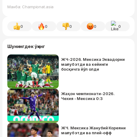
Манба: Championat.asia
0
0
0
0
0
Шунингдек ўқинг
ЖЧ-2026. Мексика Эквадорни
мағлуб этди ва кейинги
босқичга йўл олди
Жаҳон чемпионати-2026.
Чехия - Мексика 0:3
ЖЧ. Мексика Жанубий Кореяни
мағлуб этди ва плей-офф