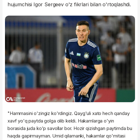
hujumchisi Igor Sergeev o'z fikrlari bilan o'rtoqlashdi.
"Hammasini o'zingiz ko'rdingiz. Qayg'uli xato hech qanday
xavf yo'q paytda golga olib keldi. Hakamlarga o'yin
borasida juda ko'p savollar bor. Hozir qizishgan paytimda bu
haqda gapirmayman. Umid qilamanki, hakamlar qo'mitasi