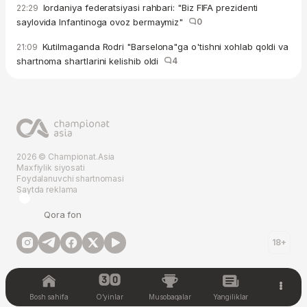
Iordaniya federatsiyasi rahbari: "Biz FIFA prezidenti
22:29
saylovida Infantinoga ovoz bermaymiz"
0
Kutilmaganda Rodri "Barselona"ga o'tishni xohlab qoldi va
21:09
shartnoma shartlarini kelishib oldi
4
2026 © Championat.Asia
Maxfiylik siyosati
Foydalanuvchi shartnomasi
Saytda reklama
Qora fon
18+
Bosh sahifa
O'yinlar
Musobaqalar
Yangiliklar