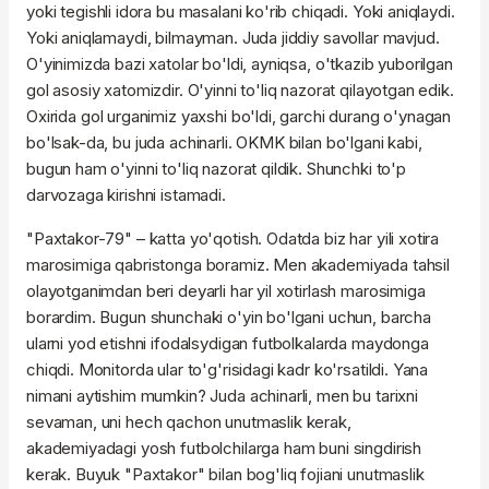
yoki tegishli idora bu masalani ko'rib chiqadi. Yoki aniqlaydi.
Yoki aniqlamaydi, bilmayman. Juda jiddiy savollar mavjud.
O'yinimizda bazi xatolar bo'ldi, ayniqsa, o'tkazib yuborilgan
gol asosiy xatomizdir. O'yinni to'liq nazorat qilayotgan edik.
Oxirida gol urganimiz yaxshi bo'ldi, garchi durang o'ynagan
bo'lsak-da, bu juda achinarli. OKMK bilan bo'lgani kabi,
bugun ham o'yinni to'liq nazorat qildik. Shunchki to'p
darvozaga kirishni istamadi.
"Paxtakor-79" – katta yo'qotish. Odatda biz har yili xotira
marosimiga qabristonga boramiz. Men akademiyada tahsil
olayotganimdan beri deyarli har yil xotirlash marosimiga
borardim. Bugun shunchaki o'yin bo'lgani uchun, barcha
ularni yod etishni ifodalsydigan futbolkalarda maydonga
chiqdi. Monitorda ular to'g'risidagi kadr ko'rsatildi. Yana
nimani aytishim mumkin? Juda achinarli, men bu tarixni
sevaman, uni hech qachon unutmaslik kerak,
akademiyadagi yosh futbolchilarga ham buni singdirish
kerak. Buyuk "Paxtakor" bilan bog'liq fojiani unutmaslik