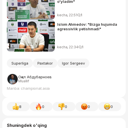
o'yladim"
kecha, 22:51
1
Islom Ahmedov: "Bizga hujumda
agressivlik yetishmadi"
kecha, 22:34
1
Superliga
Paxtakor
Igor Sergeev
Оқил Абдубарноев
Muallif
Manba: championat.asia
8
0
0
0
0
Shuningdek o'qing