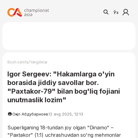
Ўз
/
Bosh sahifa
Yangiliklar
Igor Sergeev: "Hakamlarga o'yin
borasida jiddiy savollar bor.
"Paxtakor-79" bilan bog'liq fojiani
unutmaslik lozim"
Оқил Абдубарноев
12 avg 2025, 12:13
Superliganing 18-turidan joy olgan "Dinamo" –
"Paxtakor" (1:1) uchrashuvidan so'ng mehmonlar