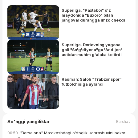
Superliga. "Paxtakor" o'z
maydonida "Buxoro" bilan
jangovar durangga imzo chekdi
Superliga. Dorievning yagona
goli "So'g'diyona"ga "Andijon"
ustidan muhim g'alaba keltirdi
Rasman: Saloh “Trabzonspor”
futbolchisiga aylandi
So'nggi yangiliklar
Barcha ›
"Barselona" Marokashdagi o'rtoqlik uchrashuvini bekor
00:50