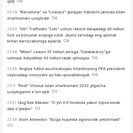
qildi
0
"Barselona" va "Liverpul" qiziqqan futbolchi jamoasi bilan
00:29
shartnomani uzaytiradi
0
"Siti" Traffordni "Lids" uchun rekord darajadagi 40 million
23:53
funt va bonuslar evaziga sotdi. Jeyms tarixdagi eng qimmat
britan darvozaboniga aylandi
0
"Milan" Leauni 35 million evroga "Galatasaroy"ga
23:48
sotmadi. Italiyaliklar 50 million talab qilmoqda
0
Angliya futbol assotsiatsiyasi Infantinoning FIFA prezidenti
23:26
saylovidagi nomzodini qo'llab-quvvatlamaydi
0
"Real" Vinisius bilan shartnomani 2032 yilgacha
23:11
uzaytirganini e'lon qildi
1
Ulug'bek Bakaev: "O'yin 0:0 hisobida yakun topsa kerak
22:51
deb o'yladim"
1
Islom Ahmedov: "Bizga hujumda agressivlik yetishmadi"
22:34
1