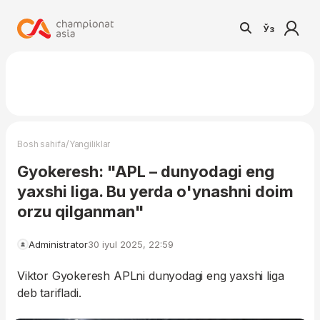
Ўз
/
Bosh sahifa
Yangiliklar
Gyokeresh: "APL – dunyodagi eng
yaxshi liga. Bu yerda o'ynashni doim
orzu qilganman"
Administrator
30 iyul 2025, 22:59
Viktor Gyokeresh APLni dunyodagi eng yaxshi liga
deb tarifladi.