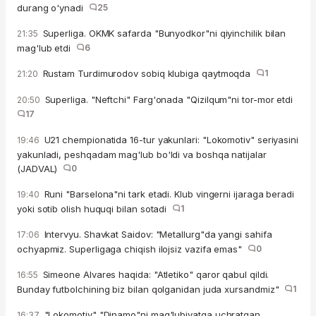
durang o'ynadi
25
Superliga. OKMK safarda "Bunyodkor"ni qiyinchilik bilan
21:35
mag'lub etdi
6
Rustam Turdimurodov sobiq klubiga qaytmoqda
1
21:20
Superliga. "Neftchi" Farg'onada "Qizilqum"ni tor-mor etdi
20:50
17
U21 chempionatida 16-tur yakunlari: "Lokomotiv" seriyasini
19:46
yakunladi, peshqadam mag'lub bo'ldi va boshqa natijalar
(JADVAL)
0
Runi "Barselona"ni tark etadi. Klub vingerni ijaraga beradi
19:40
yoki sotib olish huquqi bilan sotadi
1
Intervyu. Shavkat Saidov: "Metallurg"da yangi sahifa
17:06
ochyapmiz. Superligaga chiqish ilojsiz vazifa emas"
0
Simeone Alvares haqida: "Atletiko" qaror qabul qildi.
16:55
Bunday futbolchining biz bilan qolganidan juda xursandmiz"
1
"Lokomotiv" "Dinamo"ni mag'lubiyatga uchratgan
16:37