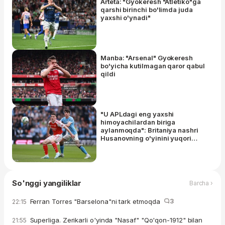
Arteta: "Gyokeresh "Atletiko"ga
qarshi birinchi bo'limda juda
yaxshi o'ynadi"
Manba: "Arsenal" Gyokeresh
bo'yicha kutilmagan qaror qabul
qildi
"U APLdagi eng yaxshi
himoyachilardan biriga
aylanmoqda": Britaniya nashri
Husanovning o'yinini yuqori
baholadi
So'nggi yangiliklar
Barcha ›
Ferran Torres "Barselona"ni tark etmoqda
3
22:15
Superliga. Zerikarli o'yinda "Nasaf" "Qo'qon-1912" bilan
21:55