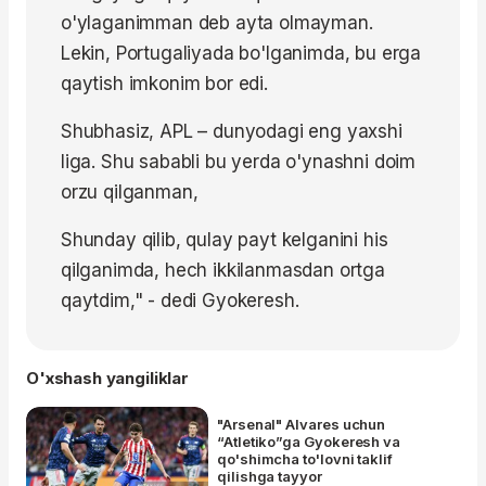
o'ylaganimman deb ayta olmayman.
Lekin, Portugaliyada bo'lganimda, bu erga
qaytish imkonim bor edi.
Shubhasiz, APL – dunyodagi eng yaxshi
liga. Shu sababli bu yerda o'ynashni doim
orzu qilganman,
Shunday qilib, qulay payt kelganini his
qilganimda, hech ikkilanmasdan ortga
qaytdim," - dedi Gyokeresh.
O'xshash yangiliklar
"Arsenal" Alvares uchun
“Atletiko”ga Gyokeresh va
qo'shimcha to'lovni taklif
qilishga tayyor