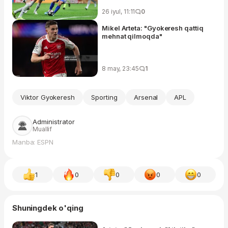
26 iyul, 11:11
0
Mikel Arteta: "Gyokeresh qattiq
mehnat qilmoqda"
8 may, 23:45
1
Viktor Gyokeresh
Sporting
Arsenal
APL
Administrator
Muallif
Manba: ESPN
1
0
0
0
0
Shuningdek o'qing