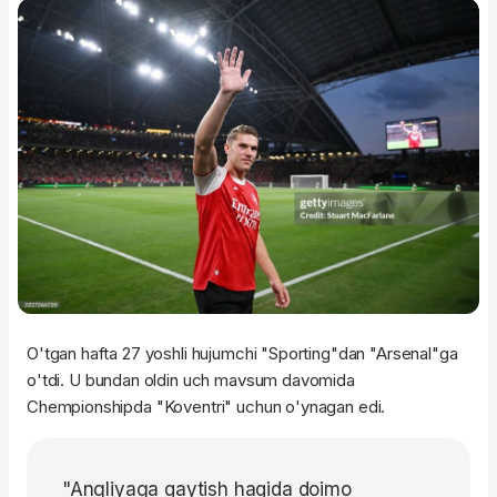
O'tgan hafta 27 yoshli hujumchi "Sporting"dan "Arsenal"ga
o'tdi. U bundan oldin uch mavsum davomida
Chempionshipda "Koventri" uchun o'ynagan edi.
"Angliyaga qaytish haqida doimo