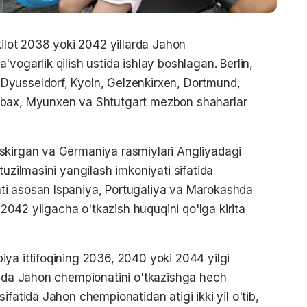
kilot 2038 yoki 2042 yillarda Jahon
vogarlik qilish ustida ishlay boshlagan. Berlin,
Dyusseldorf, Kyoln, Gelzenkirxen, Dortmund,
dbax, Myunxen va Shtutgart mezbon shaharlar
skirgan va Germaniya rasmiylari Angliyadagi
tuzilmasini yangilash imkoniyati sifatida
ti asosan Ispaniya, Portugaliya va Marokashda
i 2042 yilgacha o'tkazish huquqini qo'lga kirita
ya ittifoqining 2036, 2040 yoki 2044 yilgi
gida Jahon chempionatini o'tkazishga hech
ifatida Jahon chempionatidan atigi ikki yil o'tib,