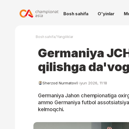
Bosh sahifa
O'yinlar
M
/
Bosh sahifa
Yangiliklar
Germaniya JCH
qilishga da'vo
Sherzod Nurmatov
8 iyun 2026, 11:18
Germaniya Jahon chempionatiga oxirgi
ammo Germaniya futbol assotsiatsiyas
kelmoqchi.