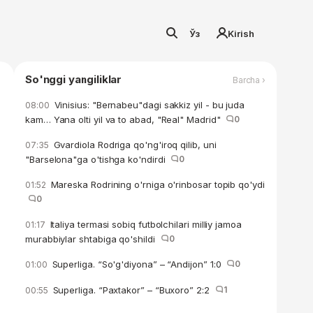
Ўз
Kirish
So'nggi yangiliklar
Barcha ›
Vinisius: "Bernabeu"dagi sakkiz yil - bu juda
08:00
kam… Yana olti yil va to abad, "Real" Madrid"
0
Gvardiola Rodriga qo'ng'iroq qilib, uni
07:35
"Barselona"ga o'tishga ko'ndirdi
0
Mareska Rodrining o'rniga o'rinbosar topib qo'ydi
01:52
0
Italiya termasi sobiq futbolchilari milliy jamoa
01:17
murabbiylar shtabiga qo'shildi
0
Superliga. “So'g'diyona” – “Andijon” 1:0
0
01:00
Superliga. “Paxtakor” – “Buxoro” 2:2
1
00:55