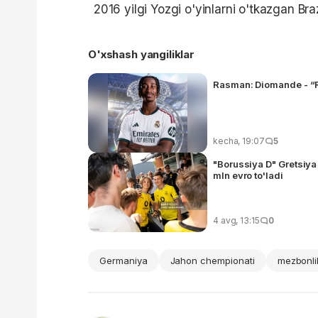
2016 yilgi Yozgi o'yinlarni o'tkazgan Braz
O'xshash yangiliklar
Rasman: Diomande - “Re
kecha, 19:07
5
"Borussiya D" Gretsiya
mln evro to'ladi
4 avg, 13:15
0
Germaniya
Jahon chempionati
mezbonli