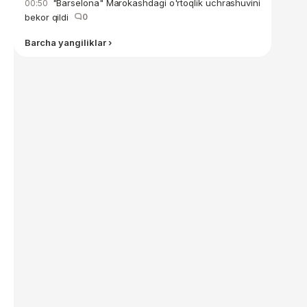
"Barselona" Marokashdagi o'rtoqlik uchrashuvini
00:50
bekor qildi
0
Barcha yangiliklar ›