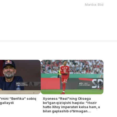
Manba: Bild
'rnini “Benfika” sobiq
Xyoness “Real”ning Olisega
gallaydi
bo'lgan qiziqishi haqida: “Hozir
hatto Xitoy imperatori kelsa ham, u
bilan gaplashib o'tirmagan
bo'lardik”