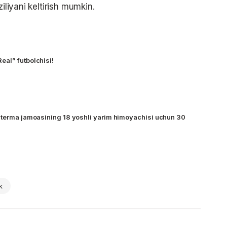
iliyani keltirish mumkin.
al” futbolchisi!
 terma jamoasining 18 yoshli yarim himoyachisi uchun 30
k