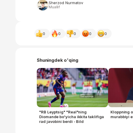
Sherzod Nurmatov
Muallif
0
0
0
0
0
Shuningdek o'qing
"RB Leyptsig" "Real"ning
Kloppning o
Diomande bo'yicha ikkita taklifiga
murabbiyi e
rad javobini berdi - Bild