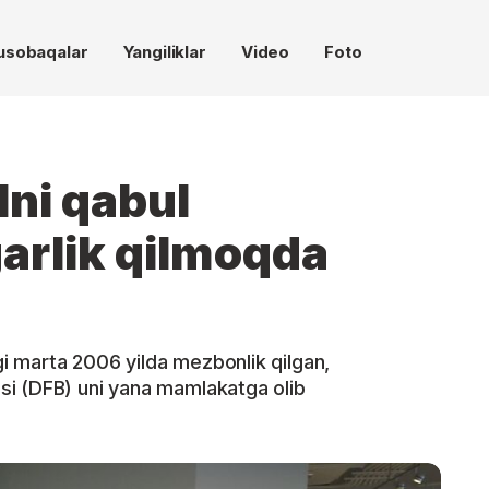
usobaqalar
Yangiliklar
Video
Foto
ni qabul
garlik qilmoqda
 marta 2006 yilda mezbonlik qilgan,
i (DFB) uni yana mamlakatga olib