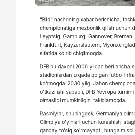
"Bild" nashrining xabar berishicha, tash
chempionatiga mezbonlik qilish uchun da'
Leyptsig, Gamburg, Gannover, Bremen, 
Frankfurt, Kayzerslautern, Myonxengla
sifatida ko'rib chiqilmoqda.
DFB bu davoni 2006 yildan beri ancha e
stadionlardan orqada qolgan futbol infra
ko'rmoqda. 2030 yilgi Jahon chempiona
o'tkazilishi sababli, DFB Yevropa turnirn
olmasligi mumkinligini takidlamoqda.
Rasmiylar, shuningdek, Germaniya olimpi
Olimpiya o'yinlari uchun kurashish ista
qanday to'siq ko'rmayapti, bunga misol s