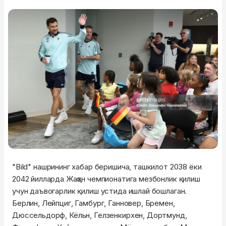
"Bild" нашрининг хабар беришича, ташкилот 2038 ёки
2042 йилларда Жаҳон чемпионатига мезбонлик қилиш
учун даъвогарлик қилиш устида ишлай бошлаган.
Берлин, Лейпциг, Гамбург, Ганновер, Бремен,
Дюссельдорф, Кёльн, Гелзенкирхен, Дортмунд,