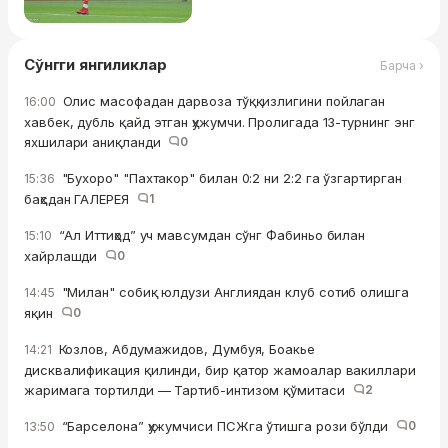
Сўнгги янгиликлар
Барча ›
Олис масофадан дарвоза тўққизлигини пойлаган
16:00
хавбек, дубль қайд этган ҳужумчи. Пролигада 13-турнинг энг
яхшилари аниқланди
0
"Бухоро" "Пахтакор" билан 0:2 ни 2:2 га ўзгартирган
15:36
баҳсдан ГАЛЕРЕЯ
1
“Ал Иттиҳод” уч мавсумдан сўнг Фабиньо билан
15:10
хайрлашди
0
"Милан" собиқ юлдузи Англиядан клуб сотиб олишга
14:45
яқин
0
Козлов, Абдумажидов, Думбуя, Боакье
14:21
дисквалификация қилинди, бир қатор жамоалар вакиллари
жаримага тортилди — Тартиб-интизом қўмитаси
2
“Барселона” ҳужумчиси ПСЖга ўтишга рози бўлди
0
13:50