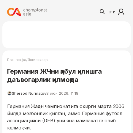
O'z
/
Бош саҳифа
Янгиликлар
Германия ЖЧни қабул қилишга
даъвогарлик қилмоқда
Sherzod Nurmatov
8 июн 2026, 11:18
Германия Жаҳон чемпионатига охирги марта 2006
йилда мезбонлик қилган, аммо Германия футбол
ассоциацияси (DFB) уни яна мамлакатга олиб
келмоқчи.