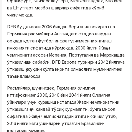
Франкфурт, Кайзерслаутерн, Мёнхенгладбах, Мюнхен
ва Штутгарт мезбон шаҳарлар сифатида кўриб
чиқилмоқда.
DFB бу даъвони 2006 йилдан бери анча эскирган ва
Германия расмийлари Англиядаги стадионлардан
орқада қолган футбол инфратузилмасини янгилаш
имконияти сифатида кўрмоқда. 2030 йилги Жаҳон
чемпионати асосан Испания, Португалия ва Марокашда
ўтказилиши сабабли, DFB Европа турнирни 2042 йилгача
ўтказиш ҳуқуқини қўлга кирита олмаслиги мумкинлигини
таъкидламоқда.
Расмийлар, шунингдек, Германия олимпия
иттифоқининг 2036, 2040 ёки 2044 йилги Олимпия
ўйинлари учун курашиш истагида Жаҳон чемпионатини
ўтказишга ҳеч қандай тўсиқ кўрмаяпти, бунга мисол
сифатида Жаҳон чемпионатидан атиги икки йил ўтиб,
2016 йилги Ёзги ўйинларни ўтказган Бразилияни
келтириш мумкин.