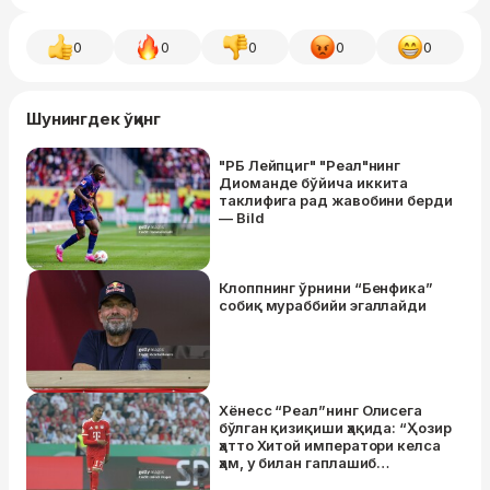
0
0
0
0
0
Шунингдек ўқинг
"РБ Лейпциг" "Реал"нинг
Диомандe бўйича иккита
таклифига рад жавобини берди
— Bild
Клоппнинг ўрнини “Бенфика”
собиқ мураббийи эгаллайди
Хёнесс “Реал”нинг Олисега
бўлган қизиқиши ҳақида: “Ҳозир
ҳатто Хитой императори келса
ҳам, у билан гаплашиб
ўтирмаган бўлардик”