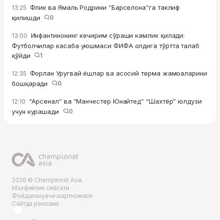
Флик ва Ямаль Родрини “Барселона”га таклиф
13:25
қилишди
0
Инфантинонинг кечирим сўраши камлик қилади:
13:00
Футболчилар касаба уюшмаси ФИФА олдига тўртта талаб
қўйди
1
Форлан Уругвай ёшлар ва асосий терма жамоаларини
12:35
бошқаради
0
“Арсенал” ва “Манчестер Юнайтед” “Шахтёр” юлдузи
12:10
учун курашади
0
2026 © Championat.Asia
Махфийлик сиёсати
Фойдаланувчи шартномаси
Сайтда реклама