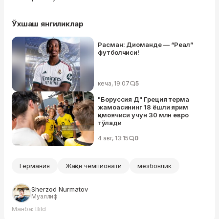
Ўхшаш янгиликлар
Расман: Диоманде — “Реал”
футболчиси!
кеча, 19:07
5
"Боруссия Д" Греция терма
жамоасининг 18 ёшли ярим
ҳимоячиси учун 30 млн евро
тўлади
4 авг, 13:15
0
Германия
Жаҳон чемпионати
мезбонлик
Sherzod Nurmatov
Муаллиф
Манба: Bild