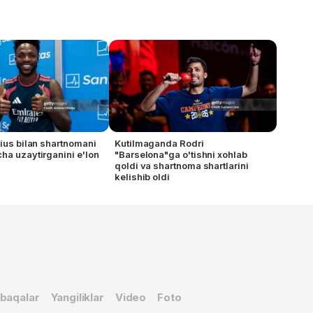
sius bilan shartnomani
Kutilmaganda Rodri
ha uzaytirganini e'lon
"Barselona"ga o'tishni xohlab
qoldi va shartnoma shartlarini
kelishib oldi
baqalar
Yangiliklar
Video
Foto