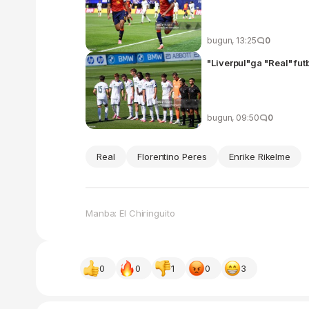
bugun, 13:25
0
"Liverpul"ga "Real" futb
bugun, 09:50
0
Real
Florentino Peres
Enrike Rikelme
Manba: El Chiringuito
0
0
1
0
3