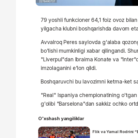
79 yoshli funkcioner 64,1 foiz ovoz bilan
yilgacha klubni boshqarishda davom eta
Avvalroq Peres saylovda g'alaba qozon
bo'lishi mumkinligi xabar qilingandi. S
"Liverpul"dan Ibraima Konate va "Inter
imzolaganini e'lon qildi.
Boshqaruvchi bu lavozimni ketma-ket sak
"Real" Ispaniya chempionatining o'tgan 
g'olibi "Barselona"dan sakkiz ochko ortd
O'xshash yangiliklar
Flik va Yamal Rodrini “