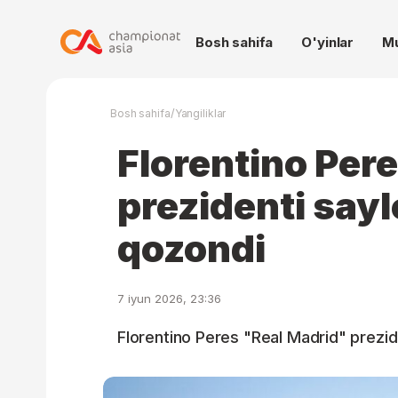
Bosh sahifa
O'yinlar
M
/
Bosh sahifa
Yangiliklar
Florentino Per
prezidenti sayl
qozondi
7 iyun 2026, 23:36
Florentino Peres "Real Madrid" prezid