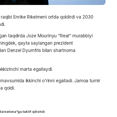
 raqibi Enrike Rikelmeni ortda qoldirdi va 2030
di.
gan taqdirda Joze Mourinyu "Real" murabbiyi
huningdek, qayta saylangan prezident
"dan Denzel Dyumfris bilan shartnoma
kizinchi marta egallaydi.
mavsumida ikkinchi o'rinni egalladi. Jamoa turnir
a qoldi.
Barselona”ga taklif qilishdi