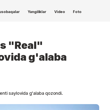
usobaqalar
Yangiliklar
Video
Foto
es "Real"
ovida g'alaba
enti saylovida g'alaba qozondi.