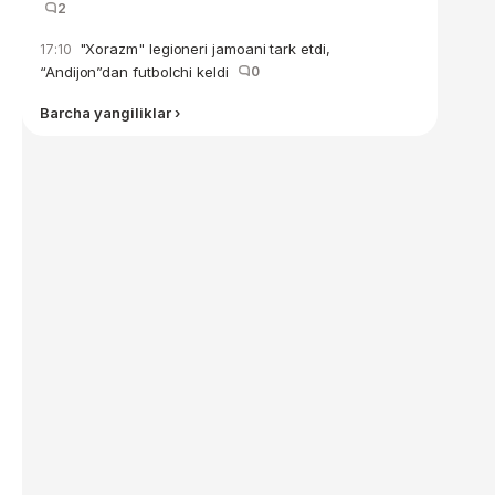
2
"Xorazm" legioneri jamoani tark etdi,
17:10
“Andijon”dan futbolchi keldi
0
Barcha yangiliklar ›