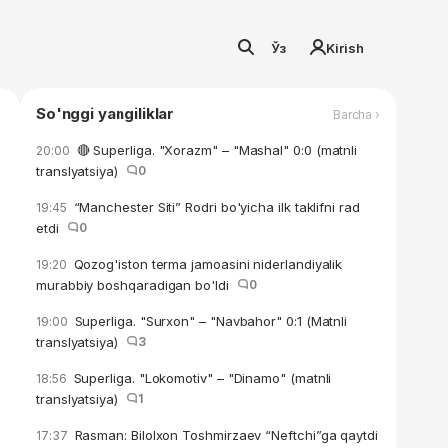
Ўз
Kirish
So'nggi yangiliklar
Barcha ›
🔴 Superliga. "Xorazm" – "Mashal" 0:0 (matnli
20:00
translyatsiya)
0
“Manchester Siti” Rodri bo'yicha ilk taklifni rad
19:45
etdi
0
Qozog'iston terma jamoasini niderlandiyalik
19:20
murabbiy boshqaradigan bo'ldi
0
Superliga. "Surxon" – "Navbahor" 0:1 (Matnli
19:00
translyatsiya)
3
Superliga. "Lokomotiv" – "Dinamo" (matnli
18:56
translyatsiya)
1
Rasman: Bilolxon Toshmirzaev “Neftchi”ga qaytdi
17:37