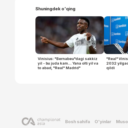
Shuningdek o'qing
Vinisius: "Bernabeu"dagi sakkiz
"Real" Vini
yil - bu juda kam… Yana olti yil va
2032 yilgac
to abad, "Real" Madrid"
qildi
Bosh sahifa
O'yinlar
Muso