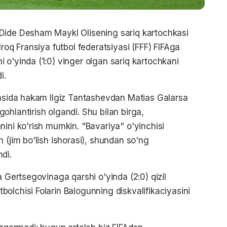
Dide Desham Maykl Olisening sariq kartochkasi
lroq Fransiya futbol federatsiyasi (FFF) FIFAga
 o'yinda (1:0) vinger olgan sariq kartochkani
i.
qasida hakam Ilgiz Tantashevdan Matias Galarsa
hlantirish olgandi. Shu bilan birga,
nini ko'rish mumkin. "Bavariya" o'yinchisi
 (jim bo'lish ishorasi), shundan so'ng
di.
a Gertsegovinaga qarshi o'yinda (2:0) qizil
olchisi Folarin Balogunning diskvalifikaciyasini