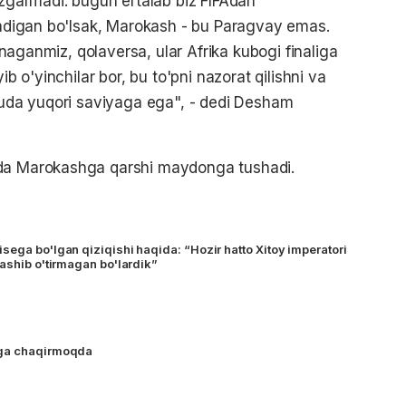
'zgarmadi: bugun ertalab biz FIFAdan
eladigan bo'lsak, Marokash - bu Paragvay emas.
'ynaganmiz, qolaversa, ular Afrika kubogi finaliga
ib o'yinchilar bor, bu to'pni nazorat qilishni va
 juda yuqori saviyaga ega", - dedi Desham
ida Marokashga qarshi maydonga tushadi.
sega bo'lgan qiziqishi haqida: “Hozir hatto Xitoy imperatori
lashib o'tirmagan bo'lardik”
"ga chaqirmoqda