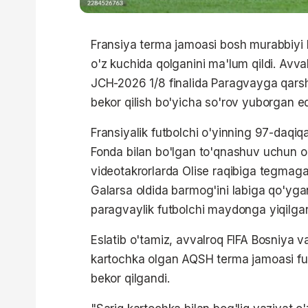
Fransiya terma jamoasi bosh murabbiyi 
o'z kuchida qolganini ma'lum qildi. Avva
JCH-2026 1/8 finalida Paragvayga qarshi
bekor qilish bo'yicha so'rov yuborgan ed
Fransiyalik futbolchi o'yinning 97-daqi
Fonda bilan bo'lgan to'qnashuv uchun ogo
videotakrorlarda Olise raqibiga tegmaga
Galarsa oldida barmog'ini labiga qo'ygan
paragvaylik futbolchi maydonga yiqilgan
Eslatib o'tamiz, avvalroq FIFA Bosniya v
kartochka olgan AQSH terma jamoasi futb
bekor qilgandi.