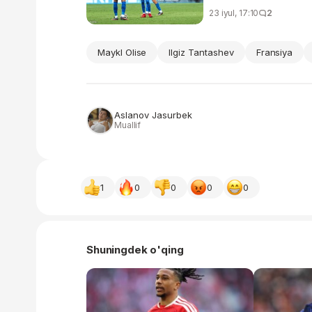
23 iyul, 17:10
2
Maykl Olise
Ilgiz Tantashev
Fransiya
Aslanov Jasurbek
Muallif
1
0
0
0
0
Shuningdek o'qing