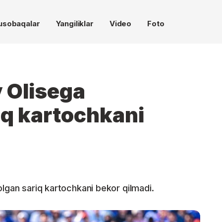
usobaqalar
Yangiliklar
Video
Foto
 Olisega
iq kartochkani
olgan sariq kartochkani bekor qilmadi.