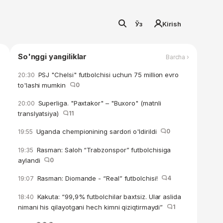
Ўз
Kirish
So'nggi yangiliklar
Barcha ›
PSJ "Chelsi" futbolchisi uchun 75 million evro
20:30
to'lashi mumkin
0
Superliga. "Paxtakor" – "Buxoro" (matnli
20:00
translyatsiya)
11
Uganda chempionining sardori o'ldirildi
0
19:55
Rasman: Saloh “Trabzonspor” futbolchisiga
19:35
aylandi
0
Rasman: Diomande - “Real” futbolchisi!
4
19:07
Kakuta: “99,9% futbolchilar baxtsiz. Ular aslida
18:40
nimani his qilayotgani hech kimni qiziqtirmaydi”
1