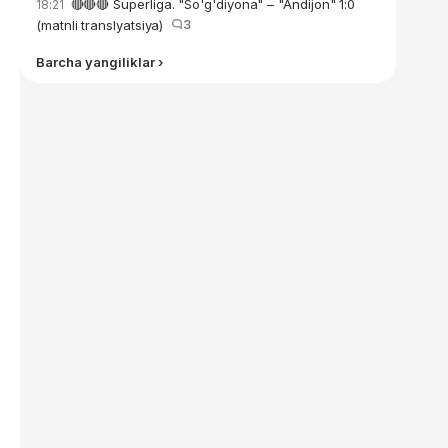
🔴🔴🔴 Superliga. "So'g'diyona" – "Andijon" 1:0
18:21
(matnli translyatsiya)
3
Barcha yangiliklar ›