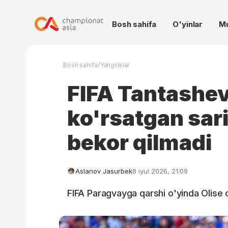
Bosh sahifa
O'yinlar
M
/
Bosh sahifa
Yangiliklar
FIFA Tantashev
ko'rsatgan sar
bekor qilmadi
Aslanov Jasurbek
8 iyul 2026, 21:09
FIFA Paragvayga qarshi o'yinda Olise 