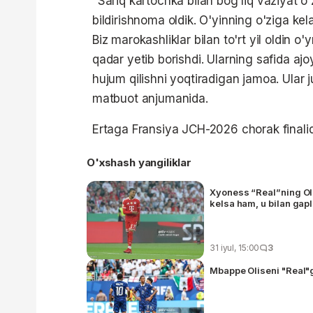
"Sariq kartochka bilan bog'liq vaziyat o
bildirishnoma oldik. O'yinning o'ziga k
Biz marokashliklar bilan to'rt yil oldin o
qadar yetib borishdi. Ularning safida ajoy
hujum qilishni yoqtiradigan jamoa. Ular
matbuot anjumanida.
Ertaga Fransiya JCH-2026 chorak final
O'xshash yangiliklar
Xyoness “Real”ning Oli
kelsa ham, u bilan gap
31 iyul, 15:00
3
Mbappe Oliseni "Real