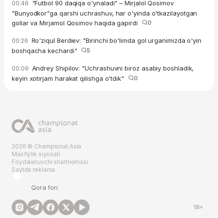
"Futbol 90 daqiqa o'ynaladi" – Mirjalol Qosimov
00:46
"Bunyodkor"ga qarshi uchrashuv, har o'yinda o'tkazilayotgan
gollar va Mirjamol Qosimov haqida gapirdi
0
Ro'ziqul Berdiev: "Birinchi bo'limda gol urganimizda o'yin
00:26
boshqacha kechardi"
5
Andrey Shipilov: "Uchrashuvni biroz asabiy boshladik,
00:09
keyin xotirjam harakat qilishga o'tdik"
0
2026 © Championat.Asia
Maxfiylik siyosati
Foydalanuvchi shartnomasi
Saytda reklama
Qora fon
18+