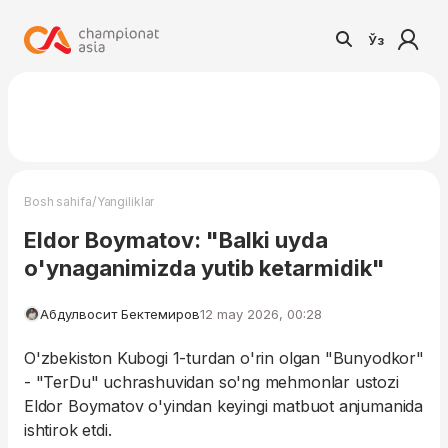
Ўз
/
Bosh sahifa
Yangiliklar
Eldor Boymatov: "Balki uyda
o'ynaganimizda yutib ketarmidik"
Абдулвосит Бектемиров
12 may 2026, 00:28
O'zbekiston Kubogi 1-turdan o'rin olgan "Bunyodkor"
- "TerDu" uchrashuvidan so'ng mehmonlar ustozi
Eldor Boymatov o'yindan keyingi matbuot anjumanida
ishtirok etdi.