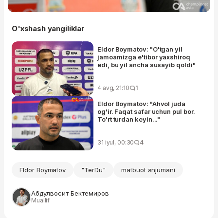
O'xshash yangiliklar
Eldor Boymatov: "O'tgan yil
jamoamizga e'tibor yaxshiroq
edi, bu yil ancha susayib qoldi"
4 avg, 21:10
1
Eldor Boymatov: "Ahvol juda
og'ir. Faqat safar uchun pul bor.
To'rt turdan keyin..."
31 iyul, 00:30
4
Eldor Boymatov
"TerDu"
matbuot anjumani
Абдулвосит Бектемиров
Muallif