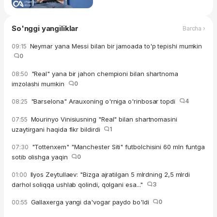
So'nggi yangiliklar
Barcha ›
Neymar yana Messi bilan bir jamoada to'p tepishi mumkin
09:15
0
"Real" yana bir jahon chempioni bilan shartnoma
08:50
imzolashi mumkin
0
"Barselona" Arauxoning o'rniga o'rinbosar topdi
4
08:25
Mourinyo Vinisiusning "Real" bilan shartnomasini
07:55
uzaytirgani haqida fikr bildirdi
1
"Tottenxem" "Manchester Siti" futbolchisini 60 mln funtga
07:30
sotib olishga yaqin
0
Ilyos Zeytullaev: "Bizga ajratilgan 5 mlrdning 2,5 mlrdi
01:00
darhol soliqqa ushlab qolindi, qolgani esa..."
3
Gallaxerga yangi da'vogar paydo bo'ldi
0
00:55