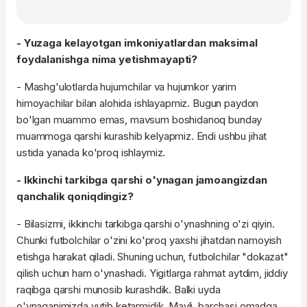
- Yuzaga kelayotgan imkoniyatlardan maksimal
foydalanishga nima yetishmayapti?
- Mashg'ulotlarda hujumchilar va hujumkor yarim
himoyachilar bilan alohida ishlayapmiz. Bugun paydon
bo'lgan muammo emas, mavsum boshidanoq bunday
muammoga qarshi kurashib kelyapmiz. Endi ushbu jihat
ustida yanada ko'proq ishlaymiz.
- Ikkinchi tarkibga qarshi o'ynagan jamoangizdan
qanchalik qoniqdingiz?
- Bilasizmi, ikkinchi tarkibga qarshi o'ynashning o'zi qiyin.
Chunki futbolchilar o'zini ko'proq yaxshi jihatdan namoyish
etishga harakat qiladi. Shuning uchun, futbolchilar "dokazat"
qilish uchun ham o'ynashadi. Yigitlarga rahmat aytdim, jiddiy
raqibga qarshi munosib kurashdik. Balki uyda
o'ynaganimizda yutib ketarmidik. Mayli, barchasi omadga