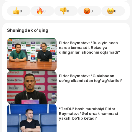
0
0
0
0
0
Shuningdek o'qing
Eldor Boymatov: "Bu o'yin hech
narsa bermasdi. Rotaciya
qilinganlar ishonchni oqlamadi"
Eldor Boymatov: "G'alabadan
so'ng elkamizdan tog' ag'darildi"
"TerDU" bosh murabbiyi Eldor
Boymatov: "Gol ursak hammasi
yaxshi bo'lib ketadi"