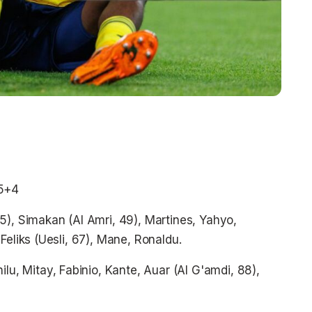
45+4
5), Simakan (Al Amri, 49), Martines, Yahyo,
Feliks (Uesli, 67), Mane, Ronaldu.
lu, Mitay, Fabinio, Kante, Auar (Al G'amdi, 88),