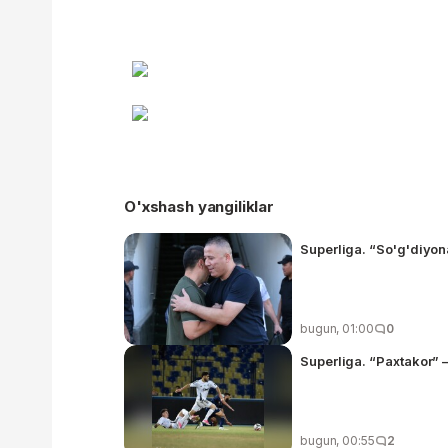
O'xshash yangiliklar
Superliga. “So'g'diyon
bugun, 01:00
0
Superliga. “Paxtakor” 
bugun, 00:55
2