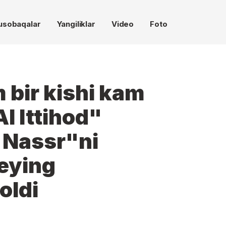
usobaqalar
Yangiliklar
Video
Foto
m bir kishi kam
Al Ittihod"
 Nassr"ni
keying
oldi