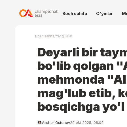
Bosh sahifa
O'yinlar
M
/
Bosh sahifa
Yangiliklar
Deyarli bir tay
bo'lib qolgan "
mehmonda "Al
mag'lub etib, 
bosqichga yo'l 
Alisher Ostonov
29 okt 2025, 08:04