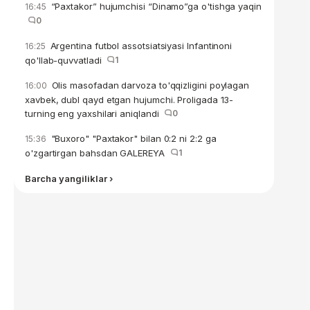
“Paxtakor” hujumchisi “Dinamo”ga o'tishga yaqin
16:45
0
Argentina futbol assotsiatsiyasi Infantinoni
16:25
qo'llab-quvvatladi
1
Olis masofadan darvoza to'qqizligini poylagan
16:00
xavbek, dubl qayd etgan hujumchi. Proligada 13-
turning eng yaxshilari aniqlandi
0
"Buxoro" "Paxtakor" bilan 0:2 ni 2:2 ga
15:36
o'zgartirgan bahsdan GALEREYA
1
Barcha yangiliklar ›