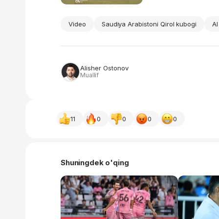
Video
Saudiya Arabistoni Qirol kubogi
Al
Alisher Ostonov
Muallif
11
0
0
0
0
Shuningdek o'qing