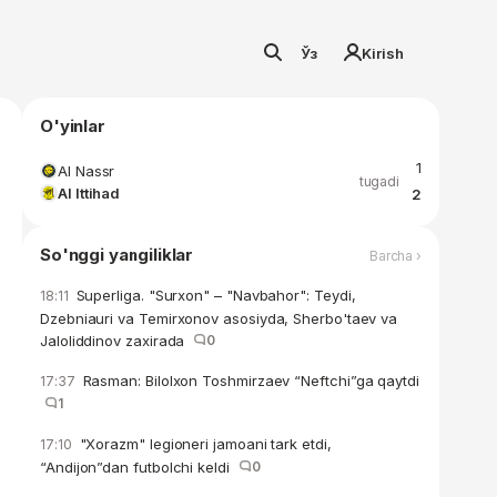
Ўз
Kirish
O'yinlar
1
Al Nassr
tugadi
Al Ittihad
2
So'nggi yangiliklar
Barcha ›
Superliga. "Surxon" – "Navbahor": Teydi,
18:11
Dzebniauri va Temirxonov asosiyda, Sherbo'taev va
Jaloliddinov zaxirada
0
Rasman: Bilolxon Toshmirzaev “Neftchi”ga qaytdi
17:37
1
"Xorazm" legioneri jamoani tark etdi,
17:10
“Andijon”dan futbolchi keldi
0