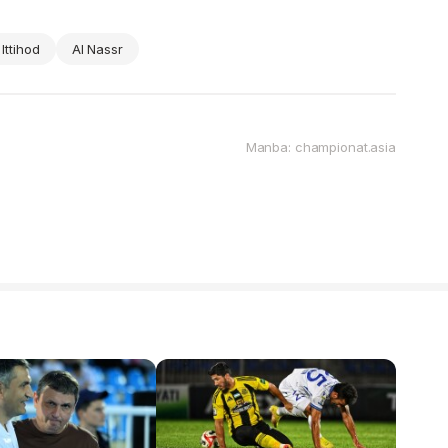
 Ittihod
Al Nassr
Manba: championat.asia