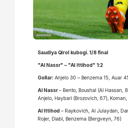
Saudiya Qirol kubogi. 1/8 final
"Al Nassr"
– "Al Ittihod" 1:2
Gollar:
Anjelo 30 – Benzema 15, Auar 
Al Nassr
– Bento, Boushal (Al Hassan, 8
Anjelo, Haybari (Brozovich, 67), Koman, 
Al Ittihod
– Raykovich, Al Julaydan, Dani
Rojer, Diabi, Benzema (Bergveyn, 76)