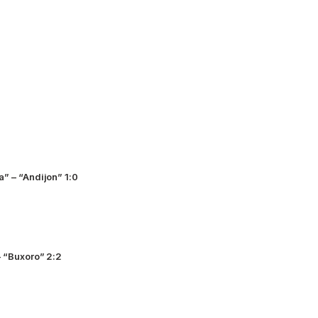
a” – “Andijon” 1:0
– “Buxoro” 2:2