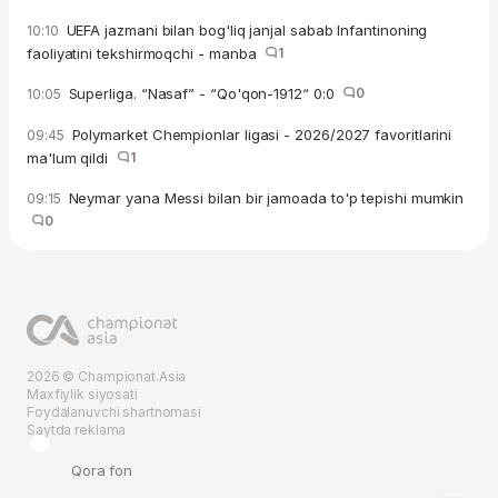
UEFA jazmani bilan bog'liq janjal sabab Infantinoning
10:10
faoliyatini tekshirmoqchi - manba
1
Superliga. “Nasaf” - “Qo'qon-1912“ 0:0
0
10:05
Polymarket Chempionlar ligasi - 2026/2027 favoritlarini
09:45
ma'lum qildi
1
Neymar yana Messi bilan bir jamoada to'p tepishi mumkin
09:15
0
2026 © Championat.Asia
Maxfiylik siyosati
Foydalanuvchi shartnomasi
Saytda reklama
Qora fon