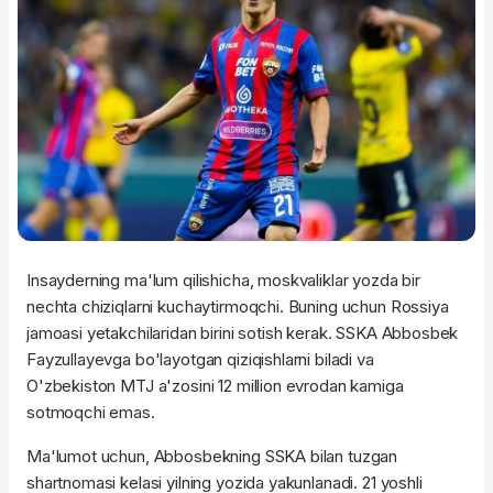
Insayderning ma'lum qilishicha, moskvaliklar yozda bir
nechta chiziqlarni kuchaytirmoqchi. Buning uchun Rossiya
jamoasi yetakchilaridan birini sotish kerak. SSKA Abbosbek
Fayzullayevga bo'layotgan qiziqishlarni biladi va
O'zbekiston MTJ a'zosini 12 million evrodan kamiga
sotmoqchi emas.
Ma'lumot uchun, Abbosbekning SSKA bilan tuzgan
shartnomasi kelasi yilning yozida yakunlanadi. 21 yoshli