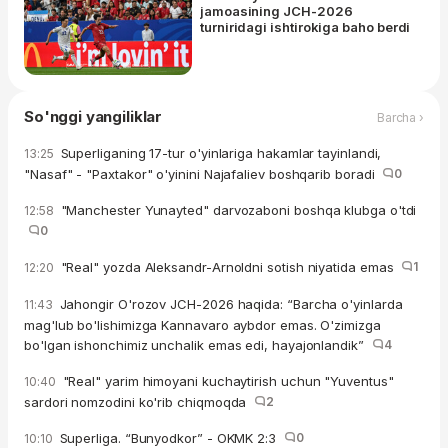
jamoasining JCH-2026
turniridagi ishtirokiga baho berdi
So'nggi yangiliklar
Barcha ›
Superliganing 17-tur o'yinlariga hakamlar tayinlandi,
13:25
"Nasaf" - "Paxtakor" o'yinini Najafaliev boshqarib boradi
0
"Manchester Yunayted" darvozaboni boshqa klubga o'tdi
12:58
0
"Real" yozda Aleksandr-Arnoldni sotish niyatida emas
1
12:20
Jahongir O'rozov JCH-2026 haqida: “Barcha o'yinlarda
11:43
mag'lub bo'lishimizga Kannavaro aybdor emas. O'zimizga
bo'lgan ishonchimiz unchalik emas edi, hayajonlandik”
4
"Real" yarim himoyani kuchaytirish uchun "Yuventus"
10:40
sardori nomzodini ko'rib chiqmoqda
2
Superliga. “Bunyodkor” - OKMK 2:3
0
10:10