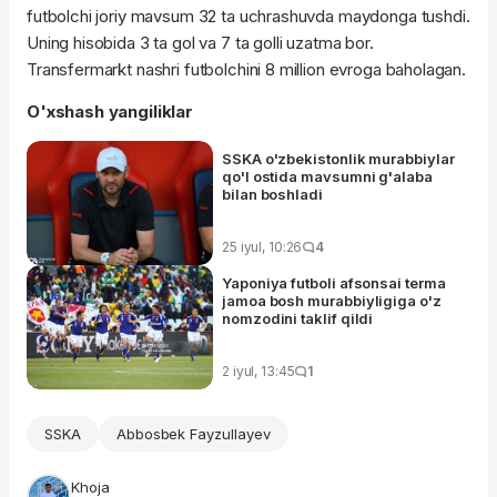
futbolchi joriy mavsum 32 ta uchrashuvda maydonga tushdi.
Uning hisobida 3 ta gol va 7 ta golli uzatma bor.
Transfermarkt nashri futbolchini 8 million evroga baholagan.
O'xshash yangiliklar
SSKA o'zbekistonlik murabbiylar
qo'l ostida mavsumni g'alaba
bilan boshladi
25 iyul, 10:26
4
Yaponiya futboli afsonsai terma
jamoa bosh murabbiyligiga o'z
nomzodini taklif qildi
2 iyul, 13:45
1
SSKA
Abbosbek Fayzullayev
Khoja