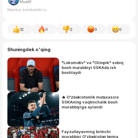
Muallif
Manba: bombardir.ru
12
0
2
0
0
Shuningdek o'qing
"Lokomotiv" va "Olimpik" sobiq
bosh murabbiyi SSKAda ish
boshlaydi
🔥 O'zbekistonlik mutaxassis
SSKAning vaqtinchalik bosh
murabbiyiga aylandi
Fayzullayevning birinchi
murabbiyi O'zbekiston terma