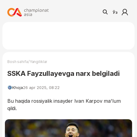
Ўз
/
Bosh sahifa
Yangiliklar
SSKA Fayzullayevga narx belgiladi
Khoja
26 apr 2025, 08:22
Bu haqida rossiyalik insayder Ivan Karpov ma'lum
qildi.